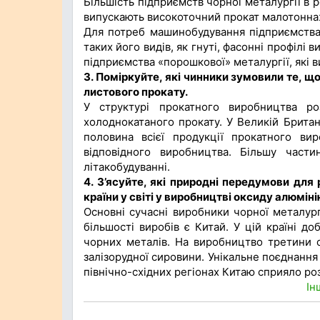
Більшість підприємств чорної металургії в 
випускають високоточний прокат малотоннажни
Для потреб машинобудування підприємства 
таких його видів, як гнуті, фасонні профілі 
підприємства «порошкової» металургії, які в
3. Поміркуйте, які чинники зумовили те, що
листового прокату.
У структурі прокатного виробництва ро
холоднокатаного прокату. У Великій Британ
половина всієї продукції прокатного ви
відповідного виробництва. Більшу части
літакобудуванні.
4. З’ясуйте, які природні передумови для 
країни у світі у виробництві оксиду алюміні
Основні сучасні виробники чорної металург
більшості виробів є Китай. У цій країні д
чорних металів. На виробництво третини с
залізорудної сировини. Унікальне поєднання п
північно-східних регіонах Китаю сприяло роз
Ін