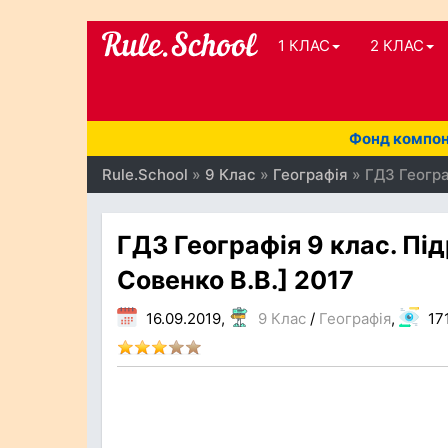
1 КЛАС
2 КЛАС
Фонд компоне
Rule.School
»
9 Клас
»
Географія
» ГДЗ Географ
ГДЗ Географія 9 клас. Підр
Совенко В.В.] 2017
16.09.2019,
9 Клас
/
Географія
,
17