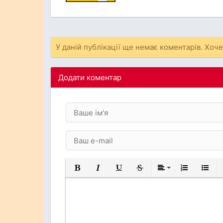
У даній публікації ще немає коментарів. Хоч
Додати коментар
Жирний
Курсив
Підкреслений
Закреслений
Вирівнювання
Нумерований
Марков