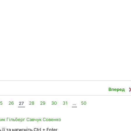
Вперед
25
26
27
28
29
30
31
...
50
ник
Гільберг
Савчук
Совенко
її та натисніть Ctrl + Enter