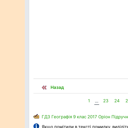
Назад
1
...
23
24
ГДЗ
Географія
9 клас
2017
Оріон
Підруч
Якщо помітили в тексті помилку, виділіть 