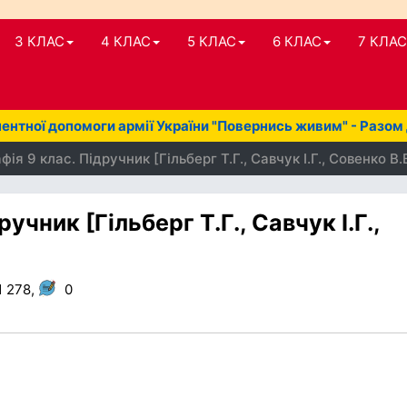
3 КЛАС
4 КЛАС
5 КЛАС
6 КЛАС
7 КЛАС
нтної допомоги армії України "Повернись живим" - Разом
ія 9 клас. Підручник [Гільберг Т.Г., Савчук І.Г., Совенко В.
учник [Гільберг Т.Г., Савчук І.Г.,
1 278,
0