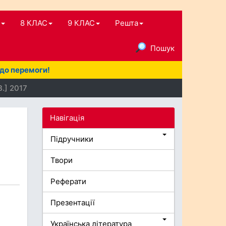
8 КЛАС
9 КЛАС
Решта
Пошук
 до перемоги!
В.] 2017
Навігація
Підручники
Твори
Реферати
Презентації
Українська література