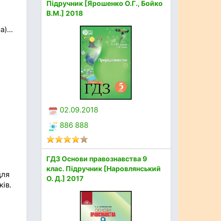
Підручник [Ярошенко О.Г., Бойко
В.М.] 2018
)...
02.09.2018
886 888
ГДЗ Основи правознавства 9
клас. Підручник [Наровлянський
для
О. Д.] 2017
ків.