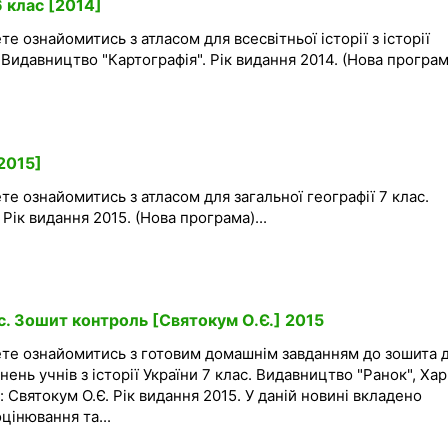
6 клас [2014]
е ознайомитись з атласом для всесвітньої історії з історії
 Видавництво "Картографія". Рік видання 2014. (Нова програма
[2015]
те ознайомитись з атласом для загальної географії 7 клас.
Рік видання 2015. (Нова програма)...
ас. Зошит контроль [Святокум О.Є.] 2015
ете ознайомитись з готовим домашнім завданням до зошита 
нь учнів з історії України 7 клас. Видавництво "Ранок", Хар
 Святокум О.Є. Рік видання 2015. У даній новині вкладено
цінювання та...