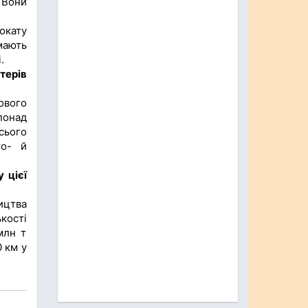
 Вони
окату
ймають
.
терів
ового
понад
сього
то- й
 цієї
ицтва
кості
млн т
0 км у