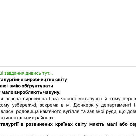
ші завдання дивись тут...
талургійне виробництво світу
аю і вмію обґрунтувати
ту мало виробляють чавуну.
тня власна сировинна база чорної металургії й тому пере
ькому узбережжі, зокрема в м. Дюнкерк у департаменті 
ласні родовища кам’яного вугілля та залізної руди, що доз
онтинентальних районах.
талургії в розвинених країнах світу мають малі або се