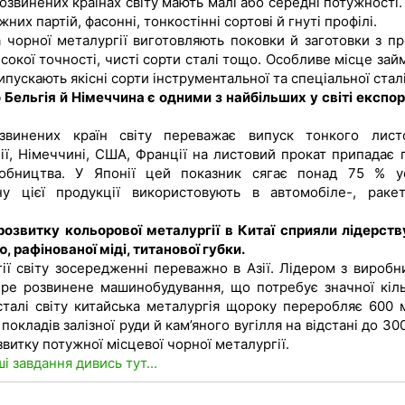
розвинених країнах світу мають малі або середні потужності.
х партій, фасонні, тонкостінні сортові й гнуті профілі.
чорної металургії виготовляють поковки й заготовки з пр
високої точності, чисті сорти сталі тощо. Особливе місце за
ипускають якісні сорти інструментальної та спеціальної сталі
 Бельгія й Німеччина є одними з найбільших у світі експор
звинених країн світу переважає випуск тонкого лист
ії, Німеччині, США, Франції на листовий прокат припадає 
робництва. У Японії цей показник сягає понад 75 % у
ну цієї продукції використовують в автомобіле-, раке
розвитку кольорової металургії в Китаї сприяли лідерству
ю, рафінованої міді, титанової губки.
ії світу зосередженні переважно в Азії. Лідером з виробн
обре розвинене машинобудування, що потребує значної кіль
талі світу китайська металургія щороку переробляє 600 
окладів залізної руди й кам’яного вугілля на відстані до 30
витку потужної місцевої чорної металургії.
ші завдання дивись тут...