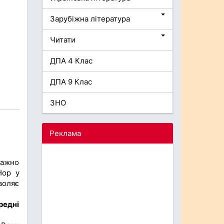
Зарубіжна література
Читати
ДПА 4 Клас
ДПА 9 Клас
ЗНО
Реклама
важно
Нор у
воляє
редні