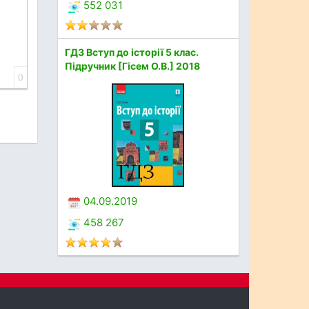
552 031
ГДЗ Вступ до історії 5 клас.
Підручник [Гісем О.В.] 2018
0
04.09.2019
458 267