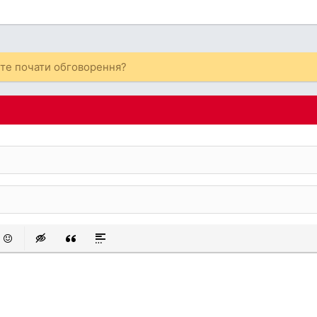
ете почати обговорення?
 список
аний список
смайли
Insert hidden text
Insert Quote
Insert spoiler