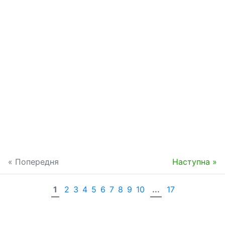
« Попередня
Наступна »
1
2
3
4
5
6
7
8
9
10
...
17