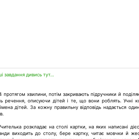
ші завдання дивись тут...
4 протягом хвилини, потім закривають підручники й поділя
ть речення, описуючи дітей і те, що вони роблять. Учні к
імена дітей. За кожну правильну відповідь надається один
в.
чителька розкладає на столі картки, на яких написані дієс
анди виходить до столу, бере картку, читає мовчки й же