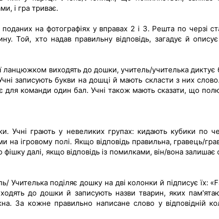
и, і гра триває.
поданих на фотографіях у вправах 2 і 3. Решта по черзі ст
ну. Той, хто надав правильну відповідь, загадує й описує
ої ланцюжком виходять до дошки, учитель/учителька диктує 
Учні записують букви на дошці й мають скласти з них слово.
є для команди один бал. Учні також мають сказати, що пол
ки. Учні грають у невеликих групах: кидають кубики по че
и на ігровому полі. Якщо відповідь правильна, гравець/гра
 фішку далі, якщо відповідь із помилками, він/вона залишає 
ь/ Учителька поділяє дошку на дві колонки й підписує їх: «
одять до дошки й записують назви тварин, яких пам'ятаю
на. За кожне правильно написане слово у відповідній ко