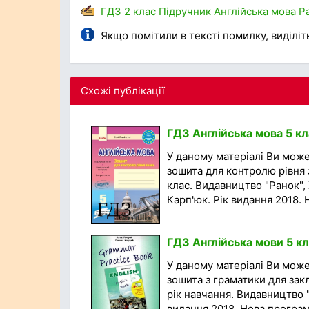
ГДЗ
2 клас
Підручник
Англійська мова
Р
Якщо помітили в тексті помилку, виділіть 
Схожі публікації
ГДЗ Англійська мова 5 к
У даному матеріалі Ви мож
зошита для контролю рівня з
клас. Видавництво "Ранок", 
Карп'юк. Рік видання 2018. Н
ГДЗ Англійська мови 5 кл
У даному матеріалі Ви мож
зошита з граматики для закл
рік навчання. Видавництво 
видання 2018. Нова програма