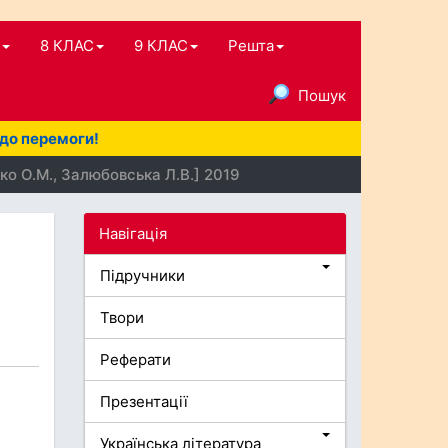
8 КЛАС
9 КЛАС
Решта
Пошук
 до перемоги!
ко О.М., Залюбовська Л.В.] 2019
Навігація
Підручники
Твори
Реферати
Презентації
Українська література