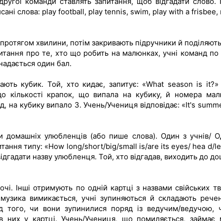
 другої команди ставлять запитання, щоб відгадати слово. 
 слова: play football, play tennis, swim, play with a frisbee, 
протягом хвилини, потім закривають підручники й поділяють
итання про те, хто що робить на малюнках, учні команд по 
надається один бал.
ють кубик. Той, хто кидає, запитує: «What season is it?»
до кількості крапок, що випала на кубику, й номера мал
 на кубику випало 3. Учень/Учениця відповідає: «It's summer
 домашніх улюбленців (або пише слова). Один з учнів/ О
ання типу: «How long/short/big/small is/are its eyes/ hea d/le
відгадати назву улюбленця. Той, хто відгадав, виходить до д
очі. Інші отримують по одній картці з назвами свійських тв
 музика вимикається, учні зупиняються й складають речен
від того, чи вони зупинилися поряд із ведучим/ведучою, 
в них у картці. Учень/Учениця, що помиляється, займає 