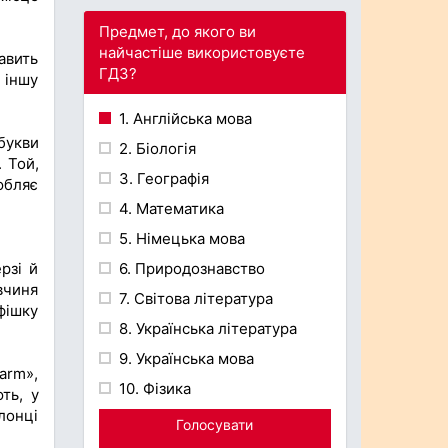
Предмет, до якого ви
найчастіше використовуєте
авить
ГДЗ?
 іншу
1. Англійська мова
букви
2. Біологія
 Той,
3. Географія
юбляє
4. Математика
5. Німецька мова
рзі й
6. Природознавство
вчиня
7. Світова література
фішку
8. Українська література
9. Українська мова
Farm»,
10. Фізика
ть, у
лонці
Голосувати