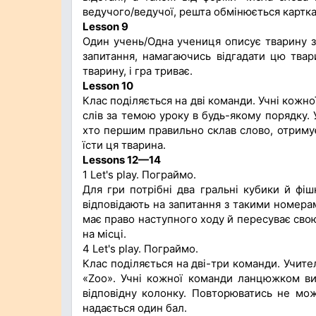
ведучого/ведучої, решта обмінюється карткам
Lesson 9
Один учень/Одна учениця описує тварину з 
запитання, намагаючись відгадати цю твари
тварину, і гра триває.
Lesson 10
Клас поділяється на дві команди. Учні кожн
слів за темою уроку в будь-якому порядку. 
хто першим правильно склав слово, отриму
їсти ця тварина.
Lessons 12—14
1 Let's play. Пограймо.
Для гри потрібні два гральні кубики й фіш
відповідають на запитання з такими номерам
має право наступного ходу й пересуває свою
на місці.
4 Let's play. Пограймо.
Клас поділяється на дві-три команди. Учител
«Zoo». Учні кожної команди ланцюжком вих
відповідну колонку. Повторюватись не мож
надається один бал.