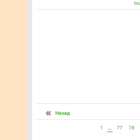
Ін
Назад
1
...
77
78