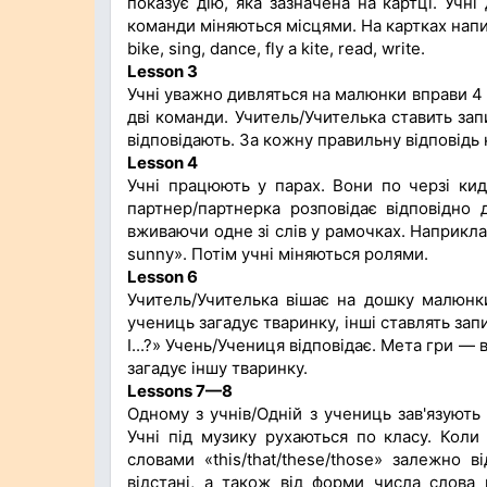
показує дію, яка зазначена на картці. Учні
команди міняються місцями. На картках написані
bike, sing, dance, fly a kite, read, write.
Lesson 3
Учні уважно дивляться на малюнки вправи 4 
дві команди. Учитель/Учителька ставить зап
відповідають. За кожну правильну відповідь 
Lesson 4
Учні працюють у парах. Вони по черзі кида
партнер/партнерка розповідає відповідно 
вживаючи одне зі слів у рамочках. Наприклад,
sunny». Потім учні міняються ролями.
Lesson 6
Учитель/Учителька вішає на дошку малюнки
учениць загадує тваринку, інші ставлять запит
I...?» Учень/Учениця відповідає. Мета гри — 
загадує іншу тваринку.
Lessons 7—8
Одному з учнів/Одній з учениць зав'язують 
Учні під музику рухаються по класу. Коли
словами «this/that/these/those» залежно 
відстані, а також від форми числа слова 