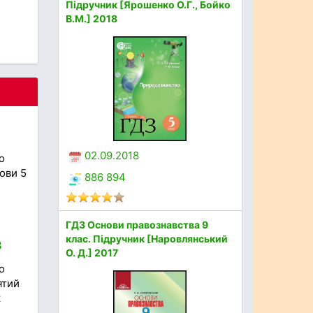
Підручник [Ярошенко О.Г., Бойко
В.М.] 2018
02.09.2018
о
мови 5
886 894
ГДЗ Основи правознавства 9
клас. Підручник [Наровлянський
8
О. Д.] 2017
о
ятий
к