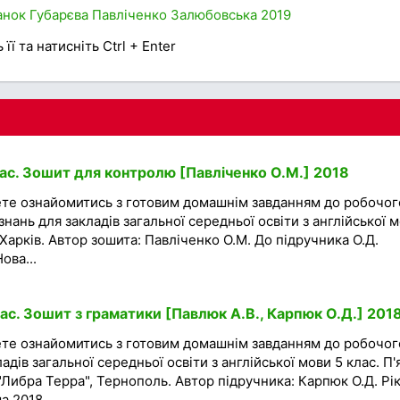
анок
Губарєва
Павліченко
Залюбовська
2019
її та натисніть Ctrl + Enter
лас. Зошит для контролю [Павліченко О.М.] 2018
ете ознайомитись з готовим домашнім завданням до робочог
нань для закладів загальної середньої освіти з англійської 
Харків. Автор зошита: Павліченко О.М. До підручника О.Д.
ова...
ас. Зошит з граматики [Павлюк А.В., Карпюк О.Д.] 201
ете ознайомитись з готовим домашнім завданням до робочог
адів загальної середньої освіти з англійської мови 5 клас. П'
"Либра Терра", Тернополь. Автор підручника: Карпюк О.Д. Рі
 2018...