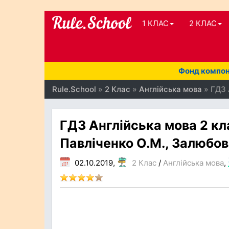
1 КЛАС
2 КЛАС
Фонд компоне
Rule.School
»
2 Клас
»
Англійська мова
» ГДЗ 
ГДЗ Англійська мова 2 кла
Павліченко О.М., Залюбов
02.10.2019,
2 Клас
/
Англійська мова
,