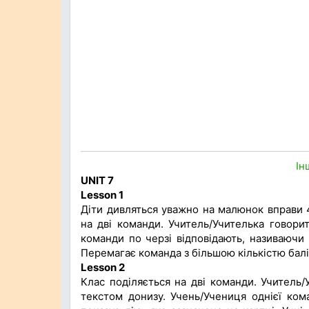
Ін
UNIT 7
Lesson 1
Діти дивляться уважно на малюнок вправи 
на дві команди. Учитель/Учителька говори
команди по черзі відповідають, називаючи 
Перемагає команда з більшою кількістю балі
Lesson 2
Клас поділяється на дві команди. Учитель/У
текстом донизу. Учень/Учениця однієї ком