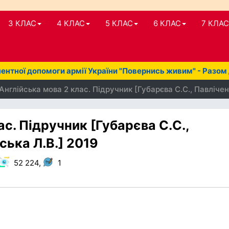
3 КЛАС
4 КЛАС
5 КЛАС
6 КЛАС
7 КЛАС
нтної допомоги армії України "Повернись живим" - Разом
Англійська мова 2 клас. Підручник [Губарєва С.С., Павлічен
с. Підручник [Губарєва С.С.,
ська Л.В.] 2019
52 224,
1