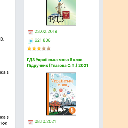
23.02.2019
В.
621 808
ГДЗ Українська мова 8 клас.
Підручник [Глазова О.П.] 2021
ка з
ка з
08.10.2021
п’юк