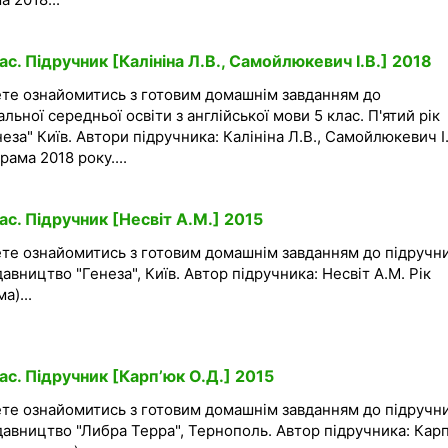
ас. Підручник [Калініна Л.В., Самойлюкевич І.В.] 2018
ете ознайомитись з готовим домашнім завданням до
льної середньої освіти з англійської мови 5 клас. П'ятий рік
за" Київ. Автори підручника: Калініна Л.В., Самойлюкевич І.
рама 2018 року....
ас. Підручник [Несвіт А.М.] 2015
ете ознайомитись з готовим домашнім завданням до підручни
давництво "Генеза", Київ. Автор підручника: Несвіт А.М. Рік
а)...
ас. Підручник [Карп’юк О.Д.] 2015
ете ознайомитись з готовим домашнім завданням до підручни
идавництво "Либра Терра", Тернополь. Автор підручника: Кар