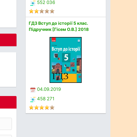
552 036
ГДЗ Вступ до історії 5 клас.
Підручник [Гісем О.В.] 2018
04.09.2019
458 271