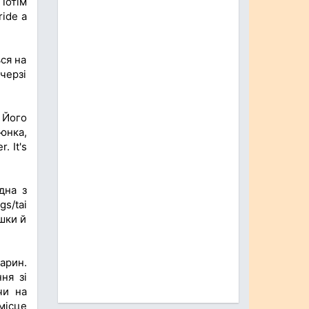
Потім
ride a
ся на
черзі
 Його
юнка,
. It's
дна з
gs/tai
ошки й
арин.
ня зі
чи на
місце