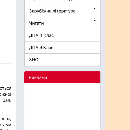
Зарубіжна література
Читати
ДПА 4 Клас
ДПА 9 Клас
ЗНО
Реклама
ються
ожної
 бал.
лова,
стами