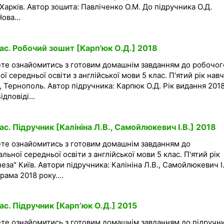
Харків. Автор зошита: Павліченко О.М. До підручника О.Д.
ова...
ас. Робочий зошит [Карп'юк О.Д.] 2018
ете ознайомитись з готовим домашнім завданням до робочог
ої середньої освіти з англійської мови 5 клас. П'ятий рік нав
 Тернополь. Автор підручника: Карпюк О.Д. Рік видання 2018
дповіді...
ас. Підручник [Калініна Л.В., Самойлюкевич І.В.] 2018
ете ознайомитись з готовим домашнім завданням до
льної середньої освіти з англійської мови 5 клас. П'ятий рік
за" Київ. Автори підручника: Калініна Л.В., Самойлюкевич І.
рама 2018 року....
ас. Підручник [Карп’юк О.Д.] 2015
ете ознайомитись з готовим домашнім завданням до підручни