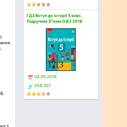
ГДЗ Вступ до історії 5 клас.
Підручник [Гісем О.В.] 2018
о
чання.
.
04.09.2019
458 267
В.
ка з