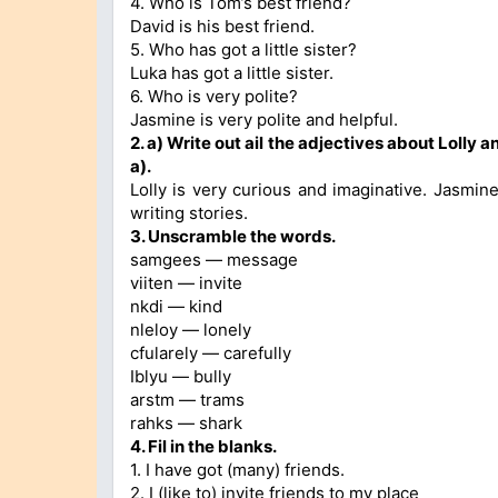
4. Who is Tom’s best friend?
David is his best friend.
5. Who has got a little sister?
Luka has got a little sister.
6. Who is very polite?
Jasmine is very polite and helpful.
2. a) Write out ail the adjectives about Lolly
a).
Lolly is very curious and imaginative. Jasmin
writing stories.
3. Unscramble the words.
samgees — message
viiten — invite
nkdi — kind
nleloy — lonely
cfularely — carefully
Iblyu — bully
arstm — trams
rahks — shark
4. Fil in the blanks.
1. I have got (many) friends.
2. I (like to) invite friends to my place