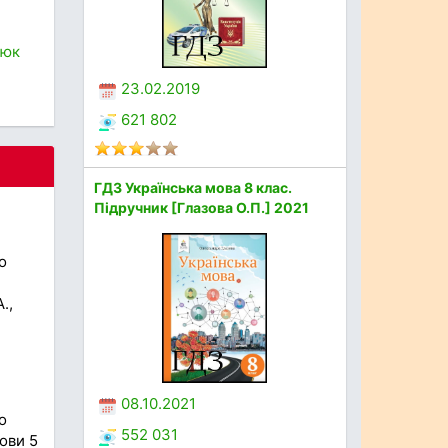
'юк
23.02.2019
621 802
ГДЗ Українська мова 8 клас.
Підручник [Глазова О.П.] 2021
о
.,
08.10.2021
о
552 031
мови 5