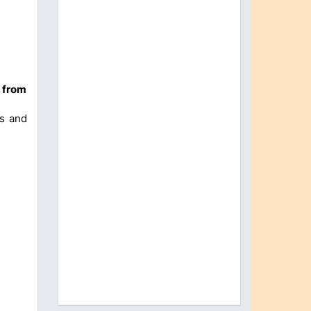
s from
ks and