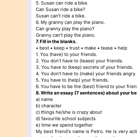
5. Susan can ride a bike.
Can Susan ride a bike?
Susan can't ride a bike.
6. My granny can play the piano.
Can granny play the piano?
Granny can't play the piano.
7. Fill in the blanks.
• best • keep • trust • make • tease • help
1. You (have) to your friends.
2. You don’t have to (tease) your friends.
3. You have to (keep) secrets of your friends.
4. You don’t have to (make) your friends angry.
5. You have to (help) your friends.
6. You have to be the (best) friend to your frien
8. Write an essay (7 sentences) about your bes
a) name
b) character
c) things he/she is crazy about
d) favourite school subjects
e) time we spend together
My best friend's name is Petro. He is very act