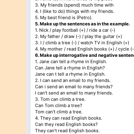
3. My friends (spend) much time with
4. I (like to do) things with my friends.
5. My best friend is (Petro).
5. Make up the sentences as in the example.
1. Nick / play football (+) / ride a car (-)
2. My father / draw (-) / play the guitar (+)
3. I / climb a tree (-) / watch TV in English (+)
4. My mother / read English books (+) / cycle (-
6. Make up interrogative and negative senten
1. Jane can tell a rhyme in English.
Can Jane tell a rhyme in English?
Jane can t tell a rhyme in English.
2. I can send an email to my friends.
Can i send an email to many friends?
I can't send an email to many friends.
3. Tom can climb a tree.
Can Tom climb a tree?
Tom can't climb a tree.
4. They can read English books.
Can they read English books?
They can't read English books.