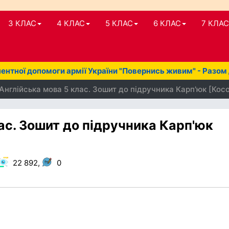
3 КЛАС
4 КЛАС
5 КЛАС
6 КЛАС
7 КЛАС
нтної допомоги армії України "Повернись живим" - Разом
Англійська мова 5 клас. Зошит до підручника Карп'юк [Косо
ас. Зошит до підручника Карп'юк
22 892,
0