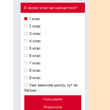
В якому класі ви навчаєтеся?
1 клас
2 клас
3 клас
4 клас
5 клас
6 клас
7 клас
8 клас
9 клас
Уже закінчив школу, тут як
батьки
Голосувати
Результати