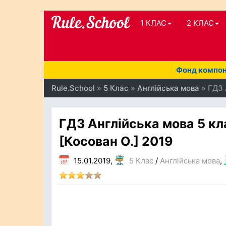
1 КЛАС
2 КЛАС
Фонд компоне
Rule.School
»
5 Клас
»
Англійська мова
» ГДЗ 
ГДЗ Англійська мова 5 кл
[Косован О.] 2019
15.01.2019,
5 Клас
/
Англійська мова
,