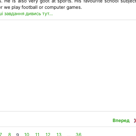
He is also very goot at sports. His favourite school subjec
r we play football or computer games.
ші завдання дивись тут...
Вперед
7
8
9
10
11
12
13
...
36