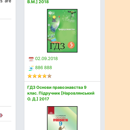
ts are
В.М.] 2018
02.09.2018
886 888
ГДЗ Основи правознавства 9
клас. Підручник [Наровлянський
О. Д.] 2017