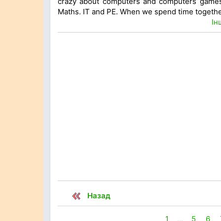
crazy about computers and computers games. 
Maths. IT and PE. When we spend time togethe
Ін
Назад
1
...
5
6