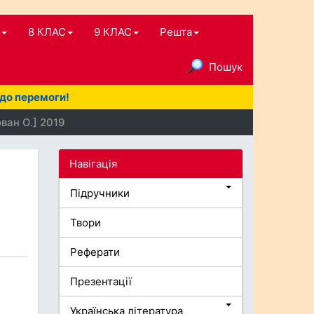
8 КЛАС
9 КЛАС
Решта
Пошук
 до перемоги!
ван О.] 2019
Навігація
Підручники
Твори
Реферати
Презентації
Українська література