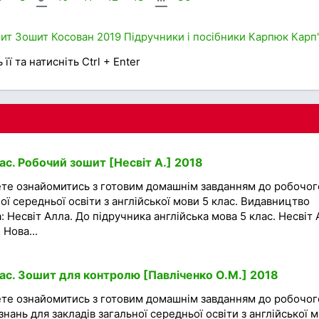
ит
Зошит
Косован
2019
Підручники і посібники
Карпюк
Карп
її та натисніть Ctrl + Enter
ас. Робочий зошит [Несвіт А.] 2018
ете ознайомитись з готовим домашнім завданням до робочог
ої середньої освіти з англійської мови 5 клас. Видавництво
: Несвіт Алла. До підручника англійська мова 5 клас. Несвіт А
 Нова...
лас. Зошит для контролю [Павліченко О.М.] 2018
ете ознайомитись з готовим домашнім завданням до робочог
нань для закладів загальної середньої освіти з англійської 