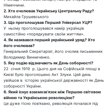
Німеччини.
2. Хто очолював Українську Центральну Раду?
Михайла Грушевського
3. Що проголошував Перший Універсал УЦР?
У ньому проголошувався намір українців
самостійно «порядкувати своїм життям».
4. Як називався перший український уряд? Хто
його очолював?
Генеральний Секретаріат, його очолив письменник
Володимир Винниченко.
5. Яку подію відзначають як День соборності?
22 січня 1919 р. Цього дня на Софійській площі в
Києві було проголошено Акт Злуки. Цей день
увійшов в історію української державності як День
соборності України.
6. Який існує взаємозв’язок між Першою світовою
війною та Українською революцією?
Це дуже тісно пов’язано, революція почалася під