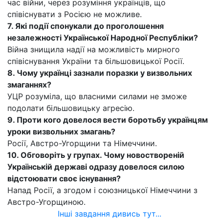
час війни, через розуміння українців, що
співіснувати з Росією не можливе.
7. Які події спонукали до проголошення
незалежності Української Народної Республіки?
Війна знищила надії на можливість мирного
співіснування України та більшовицької Росії.
8. Чому українці зазнали поразки у визвольних
змаганнях?
УЦР розуміла, що власними силами не зможе
подолати більшовицьку агресію.
9. Проти кого довелося вести боротьбу українцям
уроки визвольних змагань?
Росії, Австро-Угорщини та Німеччини.
10. Обговоріть у групах. Чому новоствореній
Українській державі одразу довелося силою
відстоювати своє існування?
Напад Росії, а згодом і союзницької Німеччини з
Австро-Угорщиною.
Інші завдання дивись тут...