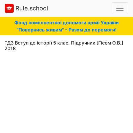
Rule.school
Фонд компонентної допомоги армії України
"Повернись живим" - Разом до перемоги!
ГДЗ Вступ до історії 5 клас. Підручник [Гісем О.В.]
2018