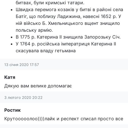
битвах, були кримські татари.
Швидка перемога козаків у битві в районі села
Батіг, що поблизу Ладижина, навесні 1652 р. У
ній військо Б. Хмельницького вщент знищило
польську армію.
В 1775 р. Катерина II знищила Запорозьку Січ.
У 1764 р. російська імператриця Катерина II
скасувала владу гетьмана
13 січня 2020 17:57
Катя
Дякую вам велике допомагає
3 лютого 2020 20:22
Ростик
Крутооооолоо))))лайк и респект списал просто все