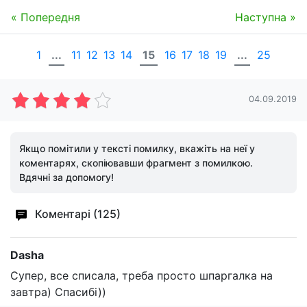
« Попередня
Наступна »
1
...
11
12
13
14
15
16
17
18
19
...
25
04.09.2019
Якщо помітили у тексті помилку, вкажіть на неї у
коментарях, скопіювавши фрагмент з помилкою.
Вдячні за допомогу!
Коментарі (125)
Dasha
Супер, все списала, треба просто шпаргалка на
завтра) Спасибі))