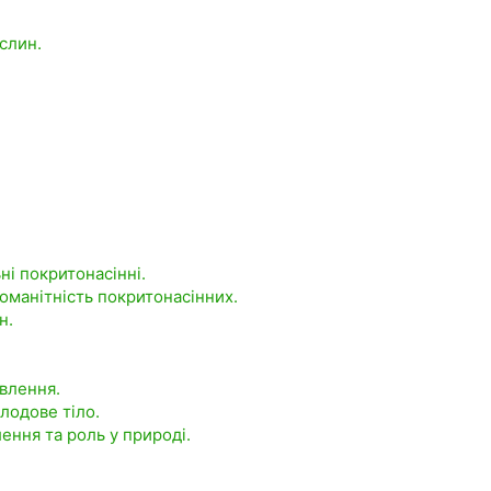
ослин.
ні покритонасінні.
номанітність покритонасінних.
н.
ивлення.
плодове тіло.
ення та роль у природі.