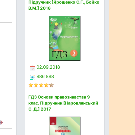
Підручник [Ярошенко О.Г., Бойко
В.М.] 2018
02.09.2018
886 888
ГДЗ Основи правознавства 9
клас. Підручник [Наровлянський
О. Д.] 2017