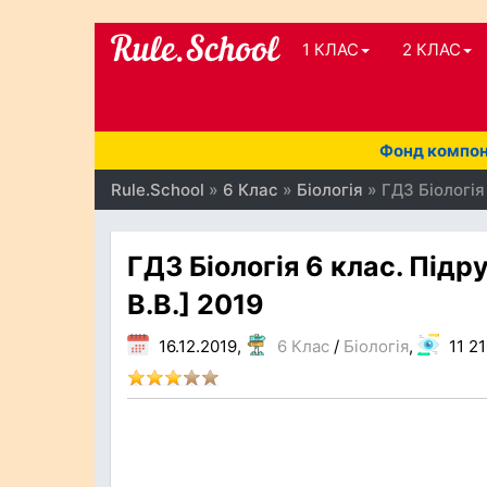
1 КЛАС
2 КЛАС
Фонд компоне
Rule.School
»
6 Клас
»
Біологія
» ГДЗ Біологія 
ГДЗ Біологія 6 клас. Підру
В.В.] 2019
16.12.2019,
6 Клас
/
Біологія
,
11 2