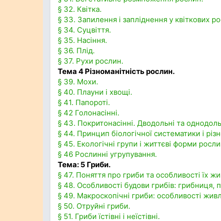
§ 32. Квітка.
§ 33. Запилення і запліднення у квіткових р
§ 34. Суцвіття.
§ 35. Насіння.
§ 36. Плід.
§ 37. Рухи рослин.
Тема 4 Різноманітність рослин.
§ 39. Мохи.
§ 40. Плауни і хвощі.
§ 41. Папороті.
§ 42 Голонасінні.
§ 43. Покритонасінні. Дводольні та однодоль
§ 44. Принцип біологічної систематики і різ
§ 45. Екологічні групи і життєві форми росли
§ 46 Рослинні угрупування.
Тема: 5 Гриби.
§ 47. Поняття про гриби та особливості їх ж
§ 48. Особливості будови грибів: грибниця, 
§ 49. Макроскопічні гриби: особливості живл
§ 50. Отруйні гриби.
§ 51. Гриби їстівні і неїстівні.