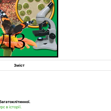
Зміст
багатоклітинної.
с в історії.