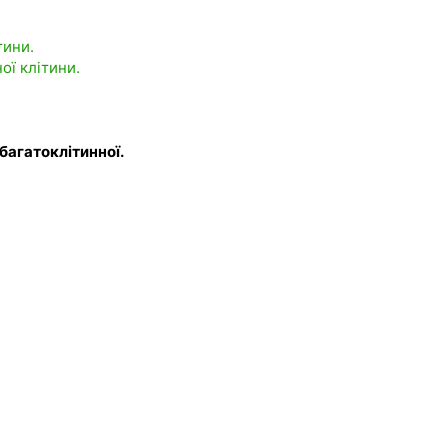
тини.
ої клітини.
 багатоклітинної.