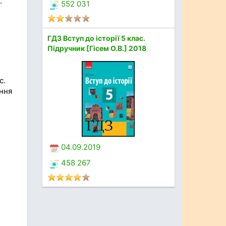
.
552 031
ГДЗ Вступ до історії 5 клас.
Підручник [Гісем О.В.] 2018
с.
ання
04.09.2019
458 267