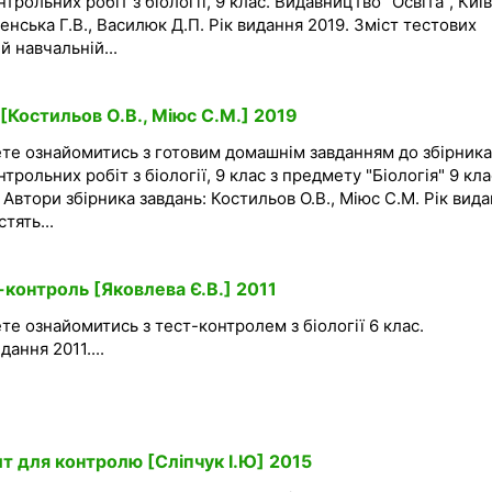
трольних робіт з біології, 9 клас. Видавництво "Освіта", Київ
енська Г.В., Василюк Д.П. Рік видання 2019. Зміст тестових
й навчальній...
 [Костильов О.В., Міюс С.М.] 2019
ете ознайомитись з готовим домашнім завданням до збірника
трольних робіт з біології, 9 клас з предмету "Біологія" 9 кла
 Автори збірника завдань: Костильов О.В., Міюс С.М. Рік вид
тять...
т-контроль [Яковлева Є.В.] 2011
те ознайомитись з тест-контролем з біології 6 клас.
ання 2011....
ит для контролю [Сліпчук І.Ю] 2015