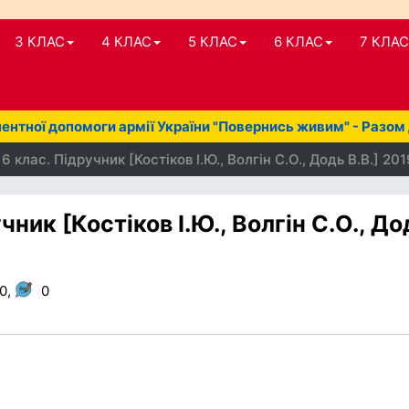
3 КЛАС
4 КЛАС
5 КЛАС
6 КЛАС
7 КЛАС
нтної допомоги армії України "Повернись живим" - Разом
6 клас. Підручник [Костіков І.Ю., Волгін С.О., Додь В.В.] 201
чник [Костіков І.Ю., Волгін С.О., До
10,
0