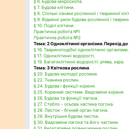
§ 6. Будова мікроскопа.
§ 7. Будова клітини.
§ 8. Спільні ознаки рослинної і тваринної клі
§ 9. Відмінні риси будови рослинної і тваринн
§ 10. Поділ клітини.
Практична робота №1
Практична робота №2
Тема: 2 Одноклітинні організми. Перехід до
§ 16. Твариноподібні одноклітинні організми.
§ 17. Одноклітинні водорості.
§ 19. Багатоклітинні водорості: улява, хара.
Тема: 3 Квіткова рослина
§ 20. Будова молодої рослини.
§ 22. Тканина рослин.
§ 24. Будова і функції кореня.
§ 25. Кориневі системи. Видозміни кореня.
§ 26. Будова та функції пагона.
§ 27. Стебло - осьова частина погона.
§ 28. Листок - бічний орган пагона.
§ 29. Внутрішня будова листка.
§ 30. Видозміни пагона та його частини.
§ 31. Вегетативне розмноження рослин.