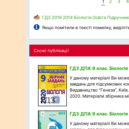
1
2
3
4
ГДЗ
2019
2014
Біологія
Освіта
Підручник
Якщо помітили в тексті помилку, виділіть 
Схожі публікації
ГДЗ ДПА 9 клас. Біологія
У даному матеріалі Ви мож
завдань для підсумкових кон
Видавництво "Генеза", Київ.
2020. Матеріали збірника міс
ГДЗ ДПА 9 клас. Біологія
У даному матеріалі Ви мож