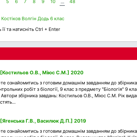
5
6
7
8
9
10
...
48
Костіков
Волгін
Додь
6 клас
її та натисніть Ctrl + Enter
 [Костильов О.В., Міюс С.М.] 2020
ете ознайомитись з готовим домашнім завданням до збірника
трольних робіт з біології, 9 клас з предмету "Біологія" 9 кла
 Автори збірника завдань: Костильов О.В., Міюс С.М. Рік вид
тять...
 [Ягенська Г.В., Василюк Д.П.] 2019
ете ознайомитись з готовим домашнім завданням до збірника