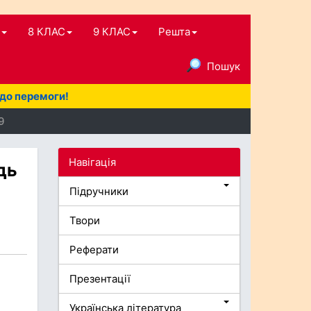
8 КЛАС
9 КЛАС
Решта
Пошук
 до перемоги!
9
Навігація
дь
Підручники
Твори
Реферати
Презентації
Українська література