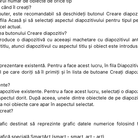
ărui număr de obiecte de orice tip
 când îl creați?
uter, este recomandabil să deschideți butonul Creare diapozi
fila Acasă și să selectați aspectul diapozitivului pentru tipul p
 cel actual.
rea butonului Creare diapozitiv?
roduce o diapozitivă cu aceeași machetare cu diapozitivul ant
tlu, atunci diapozitivul cu aspectul titlu și obiect este introdu
rezentare existentă. Pentru a face acest lucru, în fila Diapoziti
l pe care doriți să îl primiți și în lista de butoane Creați diapoz
ente?
pozitive existente. Pentru a face acest lucru, selectați o diapoz
spectul dorit. După aceea, unele dintre obiectele de pe diapozit
a noi obiecte care apar în aspectul selectat.
 creat?
afic destinat să reprezinte grafic datele numerice folosind
fică specială SmartArt (smart - smart, art - art)