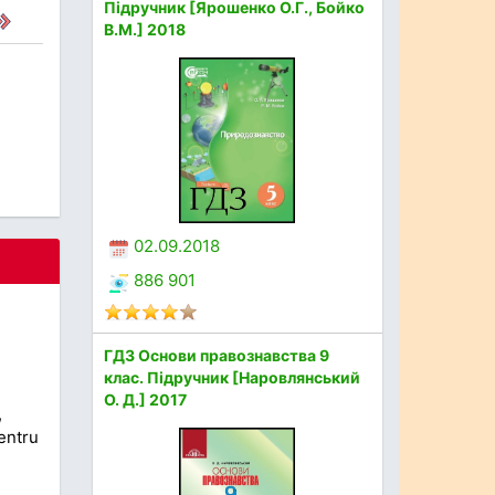
Підручник [Ярошенко О.Г., Бойко
В.М.] 2018
02.09.2018
886 901
ГДЗ Основи правознавства 9
клас. Підручник [Наровлянський
О. Д.] 2017
,
entru