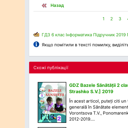
Назад
1
2
3
ГДЗ
6 клас
Інформатика
Підручник
2019
Якщо помітили в тексті помилку, виділіть 
Схожі публікації
GDZ Bazele Sănătății 2 cla
Strashko S.V.] 2019
În acest articol, puteți citi
generală în Sănătate elementa
Vorontsova T.V., Ponomarenko
2012-2019....