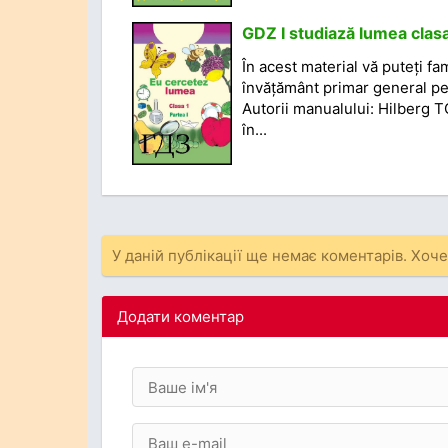
GDZ I studiază lumea clasa
În acest material vă puteți fa
învățământ primar general pe 
Autorii manualului: Hilberg 
în...
У даній публікації ще немає коментарів. Хоч
Додати коментар