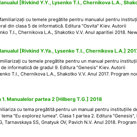
anualul [Rivkind Y.Y., Lysenko T.I., Chernikova L.A., Shak
 familiarizați cu temele pregătite pentru manualul pentru instituți
l din clasa 5 de informatică. Editura "Osvita" Kiev. Autorii
enko T.I., Chernikova L.A., Shakotko V.V. Anul aparitiei 2018. Ne
anualul [Rivkind Y.Ya., Lysenko T.I., Chernikova L.A.] 201
familiarizați cu temele pregătite pentru un manual pentru instituți
e informatică de gradul 9. Editura "Genesis" Kiev. Autorii
senko T.I., Chernikova L.A., Shakotko V.V. Anul 2017. Program no
 1. Manualelor partea 2 [Hilberg T.G.] 2018
miliariza cu tema pregătită pentru un manual pentru instituțiile d
tema "Eu explorez lumea". Clasa 1 partea 2. Editura "Genesis", 
TG, Tarnavskaya SS, Gnatyuk OV, Pavich N.V. Anul 2018. Program