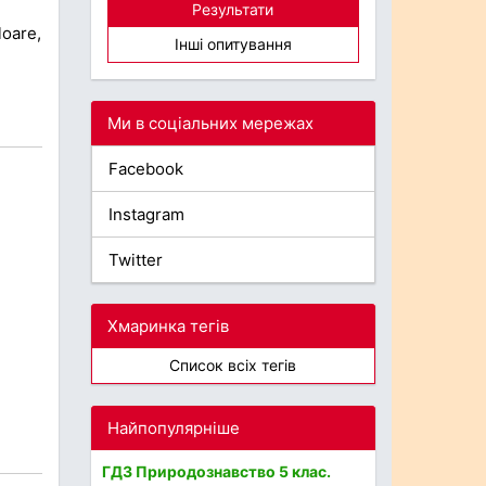
Результати
loare,
Інші опитування
Ми в соціальних мережах
Facebook
Instagram
Twitter
Хмаринка тегів
Список всіх тегів
Найпопулярніше
ГДЗ Природознавство 5 клас.