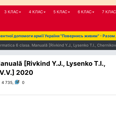
3 КЛАС
4 КЛАС
5 КЛАС
6 КЛАС
7 КЛАС
нтної допомоги армії України "Повернись живим" - Разом
matica 6 clasa. Manuală [Rivkind Y.J., Lysenko T.I., Cherniko
nuală [Rivkind Y.J., Lysenko T.I.,
 V.V.] 2020
4 735,
0