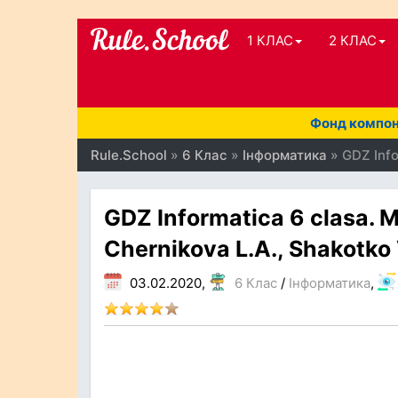
1 КЛАС
2 КЛАС
Фонд компоне
Rule.School
»
6 Клас
»
Інформатика
» GDZ Infor
GDZ Informatica 6 clasa. Ma
Chernikova L.A., Shakotko
03.02.2020,
6 Клас
/
Інформатика
,