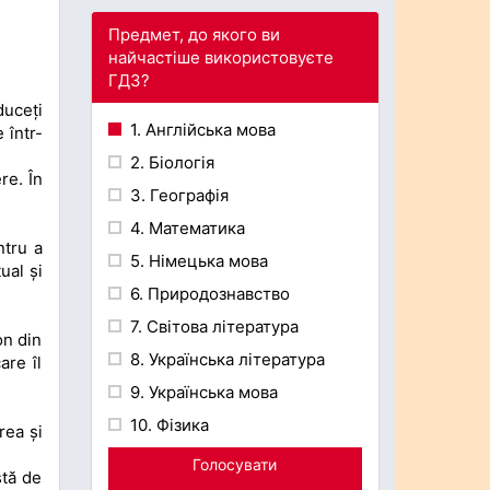
Предмет, до якого ви
найчастіше використовуєте
ГДЗ?
duceți
1. Англійська мова
 într-
2. Біологія
re. În
3. Географія
4. Математика
ntru a
5. Німецька мова
ual și
6. Природознавство
7. Світова література
on din
8. Українська література
are îl
9. Українська мова
10. Фізика
rea și
Голосувати
stă de