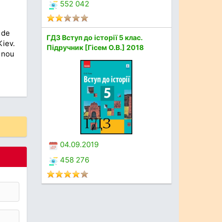
552 042
 de
ГДЗ Вступ до історії 5 клас.
Kiev.
Підручник [Гісем О.В.] 2018
 nou
04.09.2019
458 276