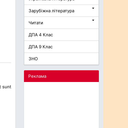
Зарубіжна література
Читати
ДПА 4 Клас
ДПА 9 Клас
ЗНО
Реклама
t sunt