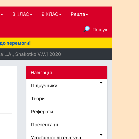
8 КЛАС
9 КЛАС
Решта
Пошук
 до перемоги!
va L.A., Shakotko V.V.] 2020
Навігація
Підручники
Твори
Реферати
Презентації
Українська література