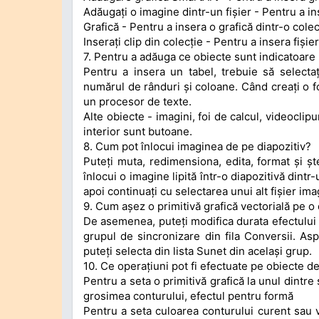
Adăugați o imagine dintr-un fișier - Pentru a in
Grafică - Pentru a insera o grafică dintr-o colec
Inserați clip din colecție - Pentru a insera fișie
7. Pentru a adăuga ce obiecte sunt indicatoare 
Pentru a insera un tabel, trebuie să selectaț
numărul de rânduri și coloane. Când creați o fo
un procesor de texte.
Alte obiecte - imagini, foi de calcul, videoclip
interior sunt butoane.
8. Cum pot înlocui imaginea de pe diapozitiv?
Puteți muta, redimensiona, edita, format și șt
înlocui o imagine lipită într-o diapozitivă dint
apoi continuați cu selectarea unui alt fișier ima
9. Cum așez o primitivă grafică vectorială pe o
De asemenea, puteți modifica durata efectului
grupul de sincronizare din fila Conversii. Asp
puteți selecta din lista Sunet din același grup.
10. Ce operațiuni pot fi efectuate pe obiecte d
Pentru a seta o primitivă grafică la unul dintre
grosimea conturului, efectul pentru formă
Pentru a seta culoarea conturului curent sau val