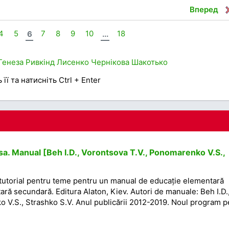
Вперед
4
5
6
7
8
9
10
...
18
Генеза
Ривкінд
Лисенко
Чернікова
Шакотько
її та натисніть Ctrl + Enter
sa. Manual [Beh I.D., Vorontsova T.V., Ponomarenko V.S.,
 un tutorial pentru teme pentru un manual de educație elementară
ră secundară. Editura Alaton, Kiev. Autori de manuale: Beh I.D.
 V.S., Strashko S.V. Anul publicării 2012-2019. Noul program p