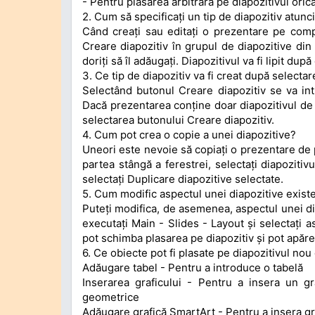
- Pentru plasarea arbitrară pe diapozitivul oric
2. Cum să specificați un tip de diapozitiv atunci
Când creați sau editați o prezentare pe comp
Creare diapozitiv în grupul de diapozitive din 
doriți să îl adăugați. Diapozitivul va fi lipit după
3. Ce tip de diapozitiv va fi creat după selecta
Selectând butonul Creare diapozitiv se va int
Dacă prezentarea conține doar diapozitivul de ti
selectarea butonului Creare diapozitiv.
4. Cum pot crea o copie a unei diapozitive?
Uneori este nevoie să copiați o prezentare de p
partea stângă a ferestrei, selectați diapozitivu
selectați Duplicare diapozitive selectate.
5. Cum modific aspectul unei diapozitive exist
Puteți modifica, de asemenea, aspectul unei dia
executați Main - Slides - Layout și selectați a
pot schimba plasarea pe diapozitiv și pot apăre
6. Ce obiecte pot fi plasate pe diapozitivul nou
Adăugare tabel - Pentru a introduce o tabelă
Inserarea graficului - Pentru a insera un gr
geometrice
Adăugare grafică SmartArt - Pentru a insera gra