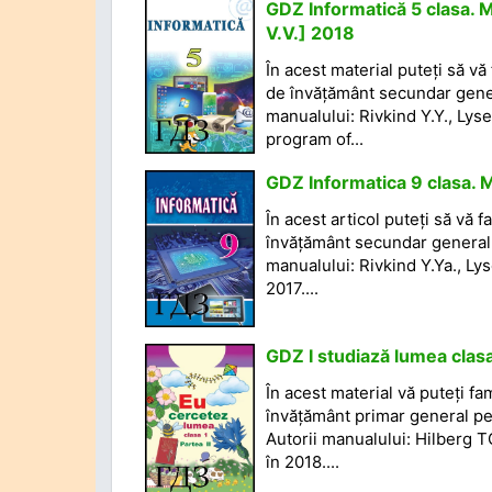
GDZ Informatică 5 clasa. M
V.V.] 2018
În acest material puteți să vă
de învățământ secundar genera
manualului: Rivkind Y.Y., Lys
program of...
GDZ Informatica 9 clasa. M
În acest articol puteți să vă 
învățământ secundar general d
manualului: Rivkind Y.Ya., Ly
2017....
GDZ I studiază lumea clasa
În acest material vă puteți fa
învățământ primar general pe 
Autorii manualului: Hilberg 
în 2018....