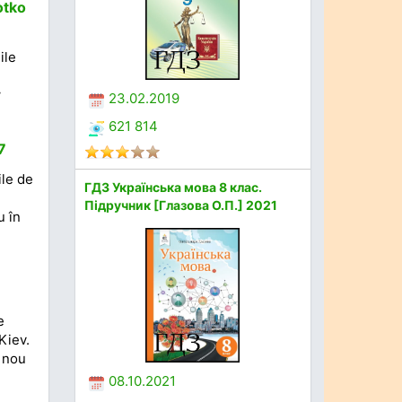
otko
ile
w
23.02.2019
621 814
7
ile de
ГДЗ Українська мова 8 клас.
Підручник [Глазова О.П.] 2021
u în
e
Kiev.
 nou
08.10.2021