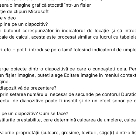
sera o imagine grafică stocată într-un fișier
ție de clipuri Microsoft
re video
pline pe un diapozitiv?
i butonul corespunzător în indicatorul de locație și să intro
aie de calcul, acesta este procesat similar cu lucrul cu tabelele
uri etc. - pot fi introduse pe o lamă folosind indicatorul de umple
erge obiecte dintr-o diapozitivă pe care o cunoașteți deja. Pe
r-un fișier imagine, puteți alege Editare imagine în meniul context
gine.
 diapozitivă de prezentare?
 prin setarea numărului necesar de secunde pe contorul Durati
ectul de diapozitive poate fi însoțit și de un efect sonor pe c
e pe un diapozitiv? Cum se face?
 stilurile prestabilite, care determină culoarea de umplere, culoa
orile proprietății (culoare, grosime, lovituri, săgeți) dintr-o li