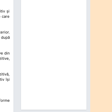
tiv și
e care
erior.
s după
ve din
itive,
itivă,
iv își
 forme