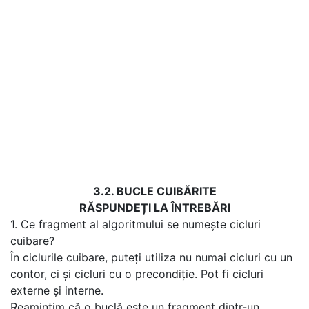
3.2. BUCLE CUIBĂRITE
RĂSPUNDEȚI LA ÎNTREBĂRI
1. Ce fragment al algoritmului se numește cicluri
cuibare?
În ciclurile cuibare, puteți utiliza nu numai cicluri cu un
contor, ci și cicluri cu o precondiție. Pot fi cicluri
externe și interne.
Reamintim că o buclă este un fragment dintr-un