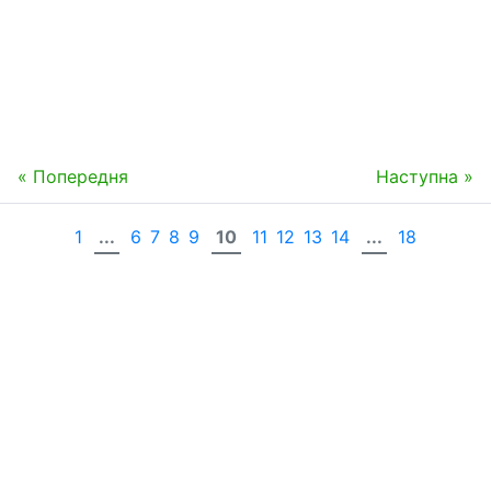
« Попередня
Наступна »
1
...
6
7
8
9
10
11
12
13
14
...
18