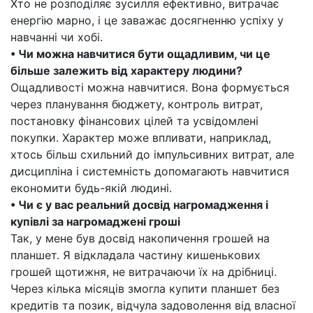
Хто не розподіляє зусилля ефективно, витрачає
енергію марно, і це заважає досягненню успіху у
навчанні чи хобі.
• Чи можна навчитися бути ощадливим, чи це
більше залежить від характеру людини?
Ощадливості можна навчитися. Вона формується
через планування бюджету, контроль витрат,
постановку фінансових цілей та усвідомлені
покупки. Характер може впливати, наприклад,
хтось більш схильний до імпульсивних витрат, але
дисципліна і системність допомагають навчитися
економити будь-якій людині.
• Чи є у вас реальний досвід нагромадження і
купівлі за нагромаджені гроші
Так, у мене був досвід накопичення грошей на
планшет. Я відкладала частину кишенькових
грошей щотижня, не витрачаючи їх на дрібниці.
Через кілька місяців змогла купити планшет без
кредитів та позик, відчула задоволення від власної