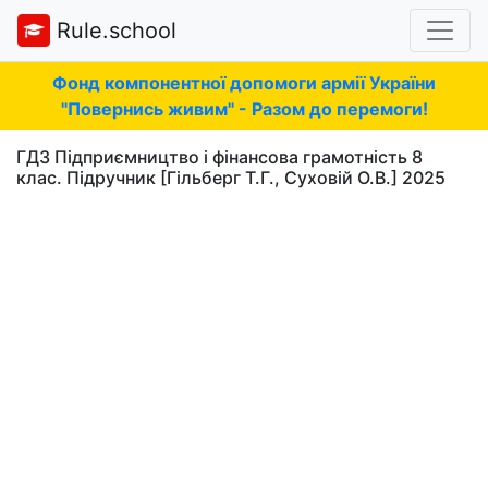
Rule.school
Фонд компонентної допомоги армії України
"Повернись живим" - Разом до перемоги!
ГДЗ Підприємництво і фінансова грамотність 8
клас. Підручник [Гільберг Т.Г., Суховій О.В.] 2025