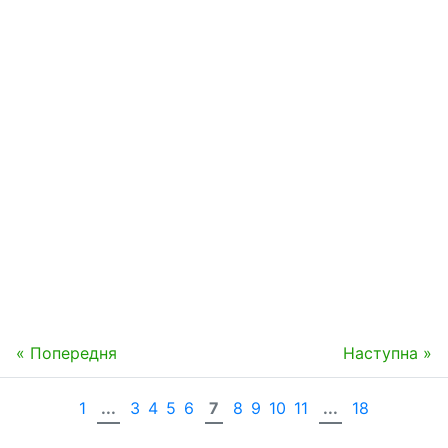
« Попередня
Наступна »
1
...
3
4
5
6
7
8
9
10
11
...
18