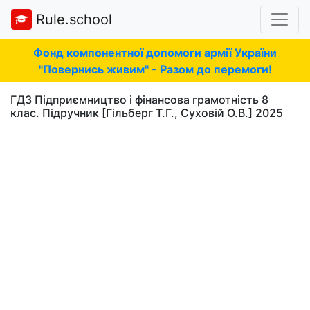
Rule.school
Фонд компонентної допомоги армії України
"Повернись живим" - Разом до перемоги!
ГДЗ Підприємництво і фінансова грамотність 8
клас. Підручник [Гільберг Т.Г., Суховій О.В.] 2025