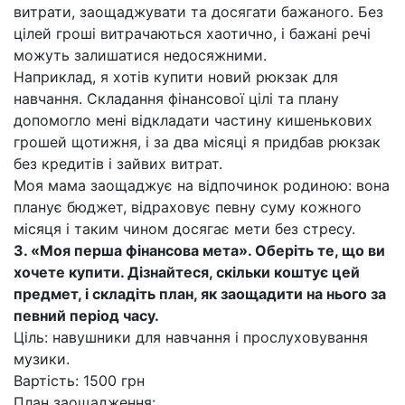
витрати, заощаджувати та досягати бажаного. Без
цілей гроші витрачаються хаотично, і бажані речі
можуть залишатися недосяжними.
Наприклад, я хотів купити новий рюкзак для
навчання. Складання фінансової цілі та плану
допомогло мені відкладати частину кишенькових
грошей щотижня, і за два місяці я придбав рюкзак
без кредитів і зайвих витрат.
Моя мама заощаджує на відпочинок родиною: вона
планує бюджет, відраховує певну суму кожного
місяця і таким чином досягає мети без стресу.
3. «Моя перша фінансова мета». Оберіть те, що ви
хочете купити. Дізнайтеся, скільки коштує цей
предмет, і складіть план, як заощадити на нього за
певний період часу.
Ціль: навушники для навчання і прослуховування
музики.
Вартість: 1500 грн
План заощадження: