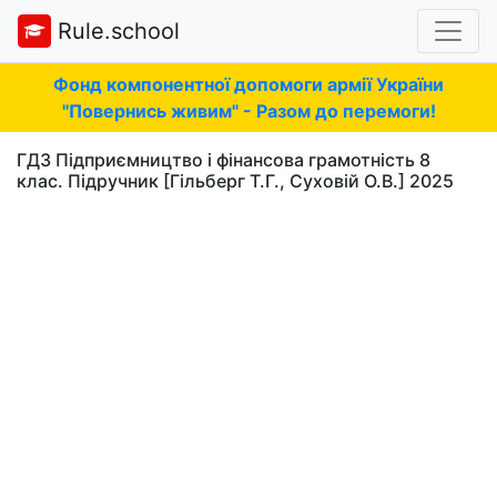
Rule.school
Фонд компонентної допомоги армії України
"Повернись живим" - Разом до перемоги!
ГДЗ Підприємництво і фінансова грамотність 8
клас. Підручник [Гільберг Т.Г., Суховій О.В.] 2025