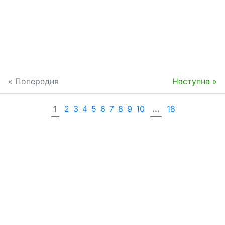
« Попередня
Наступна »
1
2
3
4
5
6
7
8
9
10
...
18