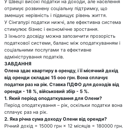
У Швеції високі податки на доходи, але населення
отримує розвинену соціальну підтримку, що
зменшує нерівність і підвищує рівень життя.
У Сінгапурі податки нижчі, але ефективна система
стимулює бізнес і економічне зростання.
З їхнього досвіду можна запозичити прозорість
податкової системи, баланс між оподаткуванням і
соціальними послугами та ефективне
адміністрування податків.
ЗАВДАННЯ
Олена здає квартиру в оренду, і її місячний дохід
від оренди складає 15 ооо грн. Вона сплачує
податки раз на рік. Ставка ПДФО для доходів від
оренди - 18 %, військовий збір - 5 %.
1. Який період оподаткування для Олени?
Період оподаткування – рік, оскільки податки вона
сплачує раз на рік.
2. Яка річна сума доходу Олени від оренди?
Річний дохід = 15000 грн × 12 місяців = 180000 грн.