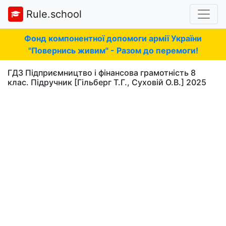
Rule.school
Фонд компонентної допомоги армії України
"Повернись живим" - Разом до перемоги!
ГДЗ Підприємництво і фінансова грамотність 8
клас. Підручник [Гільберг Т.Г., Суховій О.В.] 2025