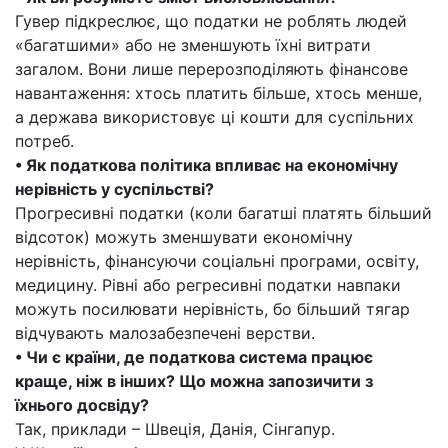
Гувер підкреслює, що податки не роблять людей
«багатшими» або не зменшують їхні витрати
загалом. Вони лише перерозподіляють фінансове
навантаження: хтось платить більше, хтось менше,
а держава використовує ці кошти для суспільних
потреб.
• Як податкова політика впливає на економічну
нерівність у суспільстві?
Прогресивні податки (коли багатші платять більший
відсоток) можуть зменшувати економічну
нерівність, фінансуючи соціальні програми, освіту,
медицину. Рівні або регресивні податки навпаки
можуть посилювати нерівність, бо більший тягар
відчувають малозабезпечені верстви.
• Чи є країни, де податкова система працює
краще, ніж в інших? Що можна запозичити з
їхнього досвіду?
Так, приклади – Швеція, Данія, Сінгапур.