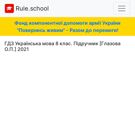
Rule.school
Фонд компонентної допомоги армії України
"Повернись живим" - Разом до перемоги!
ГДЗ Українська мова 8 клас. Підручник [Глазова
О.П.] 2021