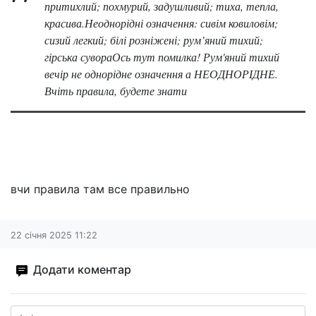
притихлий; похмурий, задушливий; тиха, тепла,
красива.Неоднорідні означення: сивім ковиловім;
сизий легкий; білі розніжені; рум’яний тихий;
гірська сувораОсь тут помилка! Рум'яний тихий
вечір не однорідне означення а НЕОДНОРІДНЕ.
Вчіть правила, будете знати
вчи правила там все правильно
22 січня 2025 11:22
Додати коментар