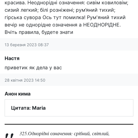
красива. Неоднорідні означення: сивім ковиловім;
сизий легкий; білі розніжені; рум’яний тихий;
гірська сувора Ось тут помилка! Рум'яний тихий
вечір не однорідне означення а НЕОДНОРІДНЕ.
Вчіть правила, будете знати
13 березня 2023 08:37
Настя
приветик як дела у вас
28 квітня 2023 14:50
Анон кима
Цитата: Maria
325.Однорідні означення: срібний, світлий,