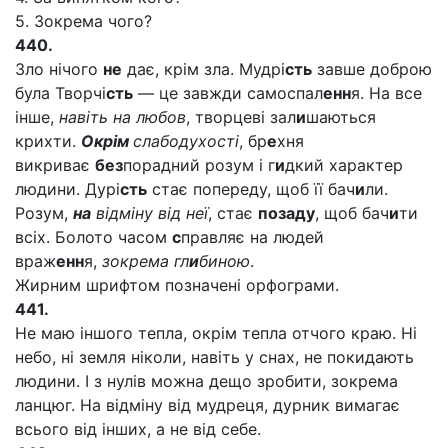
5. Зокрема чого?
440.
Зло нічого
не
дає, крім зла. Мудрі
сть
завше доброю
була Творчі
сть
— це завжди самоспал
енн
я. На все
інше,
навіть на любов
, творцеві зал
и
шаються
крихти.
Окрім
слабодухості
, бр
е
хня
викриває
без
порадний розум і г
и
дкий характер
людини. Дурі
сть
стає попереду, щоб її бач
и
ли.
Розум,
на
відміну від неї
, стає
позаду
, щоб бач
и
ти
всіх. Болото часом
с
правляє на людей
враж
енн
я,
зокрема гл
и
биною
.
Жирним шрифтом позначені орфограми.
441.
Не маю іншого тепла, окрім тепла отчого краю. Ні
небо, ні земля ніколи, навіть у снах, не покидають
людини. І з нулів можна дещо зробити, зокрема
ланцюг. На відміну від мудреця, дурник вимагає
всього від інших, а не від себе.