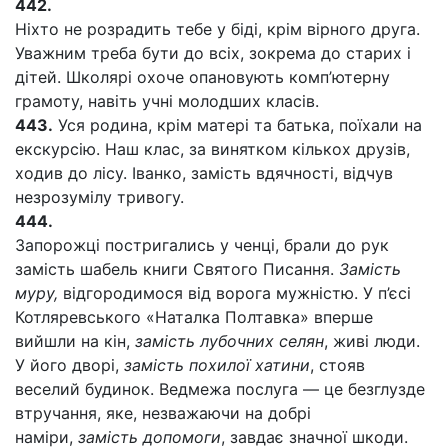
442.
Ніхто не розрадить тебе у біді, крім вірного друга.
Уважним треба бути до всіх, зокрема до старих і
дітей. Школярі охоче опановують комп’ютерну
грамоту, навіть учні молодших класів.
443.
Уся родина, крім матері та батька, поїхали на
екскурсію. Наш клас, за винятком кількох друзів,
ходив до лісу. Іванко, замість вдячності, відчув
незрозумілу тривогу.
444.
Запорожці постригались у ченці, брали до рук
замість шабель книги Святого Писання.
Замість
муру,
відгородимося від ворога мужністю. У п’єсі
Котляревського «Наталка Полтавка» вперше
вийшли на кін,
замість лубочних селян
, живі люди.
У його дворі,
замість похилої хатини
, стояв
веселий будинок. Ведмежа послуга — це безглузде
втручання, яке, незважаючи на добрі
наміри,
замість допомоги
, завдає значної шкоди.