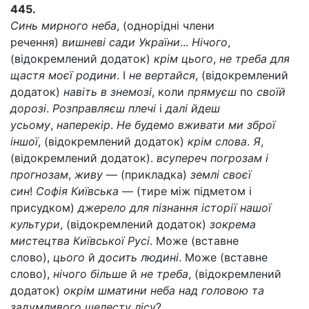
445.
Синь мирного неба
, (однорідні члени
речення)
вишневі сади України
...
Нічого
,
(відокремлений додаток)
крім цього
,
не треба для
щастя моєї родини
. І
не вертайся
, (відокремлений
додаток)
навіть в знемозі
, коли
прямуєш
по
своїй
дорозі
.
Розправляєш плечі
і
далі йдеш
усьому
,
наперекір
.
Не будемо вживати ми зброї
іншої
, (відокремлений додаток)
крім слова
.
Я
,
(відокремлений додаток).
всупереч погрозам і
прогнозам
,
живу
— (прикладка)
землі своєї
син
!
Софія Київська
— (тире між підметом і
присудком)
джерело для пізнання історії нашої
культури
, (відокремлений додаток)
зокрема
мистецтва Київської Русі
. Може (вставне
слово),
цього
й
досить людині
. Може (вставне
слово),
нічого більше
й
не треба
, (відокремлений
додаток)
окрім шматини неба над головою та
задумливого шелесту лісу
?