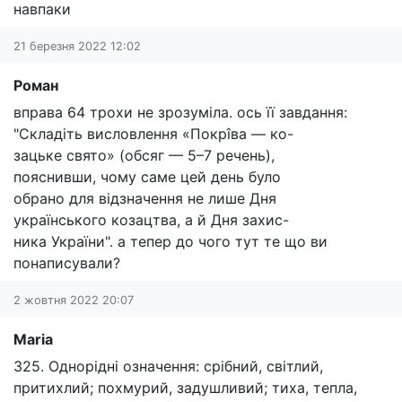
навпаки
21 березня 2022 12:02
Роман
вправа 64 трохи не зрозуміла. ось її завдання:
"Складіть висловлення «Покрîва — ко-
зацьке свято» (обсяг — 5–7 речень),
пояснивши, чому саме цей день було
обрано для відзначення не лише Дня
українського козацтва, а й Дня захис-
ника України". а тепер до чого тут те що ви
понаписували?
2 жовтня 2022 20:07
Maria
325. Однорідні означення: срібний, світлий,
притихлий; похмурий, задушливий; тиха, тепла,