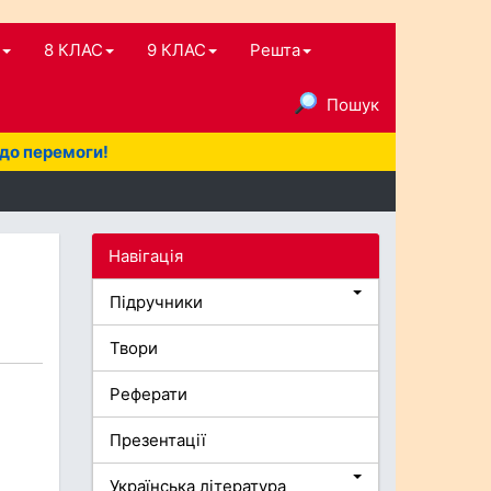
8 КЛАС
9 КЛАС
Решта
Пошук
 до перемоги!
Навігація
Підручники
Твори
Реферати
Презентації
Українська література