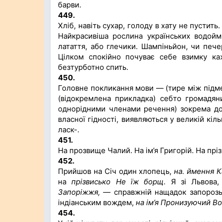
барви.
449.
Хліб, навіть сухар, голоду в хату не пусти
Найкрасивіша рослина українських водойм
латаття, або глечики. Шампіньйон, чи печер
Цілком спокійно почуває себе взимку ка
безтурботно спить.
450.
Головне покликання мови — (тире між підме
(відокремлена прикладка) себто громадяни
однорідними членами речення) зокрема доб
власної гідності, виявляються у великій кіл
ласк-.
451.
На прозвище Чалий. На ім’я Григорій. На пр
452.
Прийшов на Січ один хлопець,
на. ймення 
на
прізвисько Не їж борщ
. Я зі Львова
Запоріжжя,
— справжній нащадок запорозьк
індіанським вождем,
на ім’я Пронизуючий Во
454.