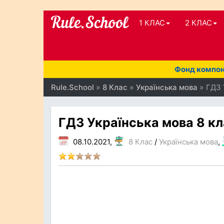
1 КЛАС
2 КЛАС
Фонд компоне
Rule.School
»
8 Клас
»
Українська мова
» ГДЗ 
ГДЗ Українська мова 8 кл
08.10.2021,
8 Клас
/
Українська мова
,