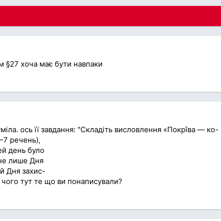
ам §27 хоча має бути навпаки
міла. ось її завдання: "Складіть висловлення «Покрîва — ко-
–7 речень),
ей день було
не лише Дня
 й Дня захис-
о чого тут те що ви понаписували?