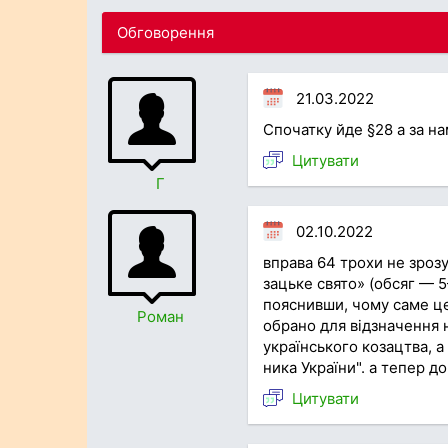
Обговорення
21.03.2022
Спочатку йде §28 а за н
Цитувати
Г
02.10.2022
вправа 64 трохи не зрозу
зацьке свято» (обсяг — 5
пояснивши, чому саме ц
Роман
обрано для відзначення 
українського козацтва, а
ника України". а тепер д
Цитувати