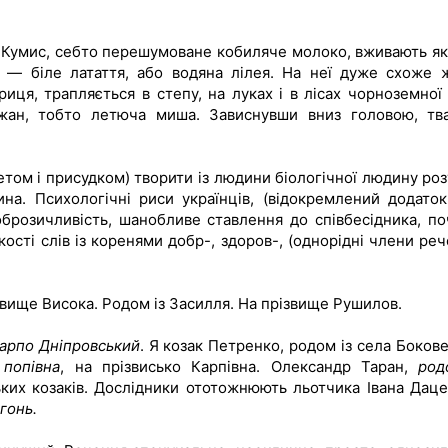
ть. Кумис, себто перешумоване кобиляче молоко, вживають як 
 — біле латаття, або водяна лілея. На неї дуже схоже 
иця, трапляється в степу, на луках і в лісах чорноземної 
жан, тобто летюча миша. Зависнувши вниз головою, тв
том і присудком) творити із людини біологічної людину роз
на. Психологічні риси українців, (відокремлений додаток
розичливість, шанобливе ставлення до співбесідника, по
ькості слів із коренями добр-, здоров-, (однорідні члени ре
ізвище Висока. Родом із Засилля. На прізвище Рушилов.
Карпо Дніпровський
. Я козак Петренко, родом із села Бокове
,
попівна
, на прізвисько Карпівна. Олександр Таран,
род
их козаків. Дослідники ототожнюють льотчика Івана Даце
гонь.