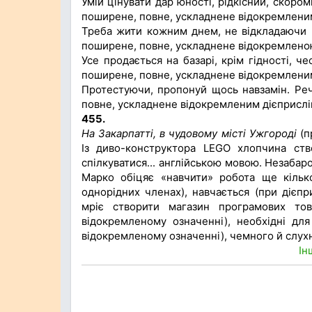
Умій цінувати дар юності, рідкісний, скор
поширене, повне, ускладнене відокремлен
Треба жити кожним днем, не відкладаючи н
поширене, повне, ускладнене відокремлено
Усе продається на базарі, крім гідності, ч
поширене, повне, ускладнене відокремлени
Протестуючи, пропонуй щось навзамін. Реч
повне, ускладнене відокремленим дієприслі
455.
На Закарпатті, в чудовому місті Ужгороді
(п
Із диво-конструктора LEGO хлопчина ств
спілкуватися... англійською мовою. Незабар
Марко обіцяє «навчити» робота ще кільк
однорідних членах), навчається (при дієп
мріє створити магазин програмових то
відокремленому означенні), необхідні дл
відокремленому означенні), чемного й слух
Ін