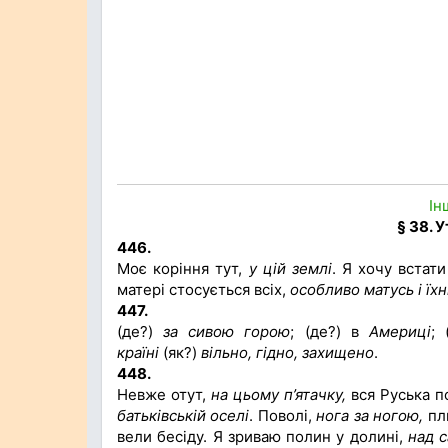
Ін
§ 38. 
446.
Моє коріння тут,
у цій землі
. Я хочу встат
матері стосується всіх,
особливо матусь і їхні
447.
(де?)
за сивою горою
; (де?) в
Америці
; 
країні
(як?)
вільно, гідно, захищено
.
448.
Невже отут,
на цьому п’ятачку,
вся Руська п
батьківській оселі
. Поволі,
нога за ногою,
пли
вели бесіду. Я зриваю полин у долині,
над 