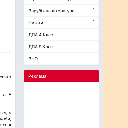
Зарубіжна література
Читати
ДПА 4 Клас
ДПА 9 Клас
ЗНО
Реклама
свято
?)
в У
еко, в
 доби
,
а свої