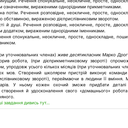
оминущий. Речення спонукальне, неокличне, просте, односкл
им означенням, вираженими однорідними прикметниками.
а потім. Речення розповідне, неокличне, просте, односкл
ю обставиною, вираженою дієприслівниковим зворотом.
есті й душі. Речення розповідне, неокличне, просте, двоскл
м додатком, вираженим однорідними іменниками.
ення спонукальне, неокличне, просте, односкладне, поши
вником.
ри уточнювальних членах)
живе десятикласник Марко Дро
орив робота, (при дієприкметниковому звороті) спромо
ом, упродовж усього кількох місяців (при уточнювальних чле
ох мов. Створений школярем пристрій виконує команди
рислівниковому звороті), переймаючи в людини її вміння. 
варів. У ньому кожен охочий зможе придбати деталі
я створення й удосконалення свого «домашнього» робота
няного.
ші завдання дивись тут...