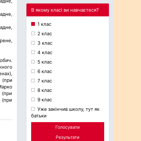
адне,
В якому класі ви навчаєтеся?
адне,
1 клас
адне,
2 клас
рене,
3 клас
4 клас
гобич
.
5 клас
жного
6 клас
нах),
 (при
7 клас
Марко
8 клас
 (при
9 клас
 (при
Уже закінчив школу, тут як
батьки
Голосувати
Результати