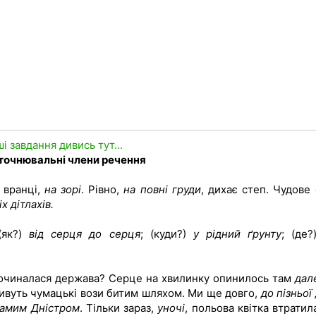
ші завдання дивись тут...
Уточнювальні члени речення
и вранці,
на зорі
. Рівно,
на повні груди
, дихає степ. Чудове 
х дітлахів.
(як?)
від серця до серця
; (куди?)
у рідний ґрунту
; (де
очиналася держава? Серце на хвилинку опинилось там
дал
вуть чумацькі вози битим шляхом. Ми ще довго,
до пізньої
самим Дністром
. Тільки зараз,
уночі
, польова квітка втратил