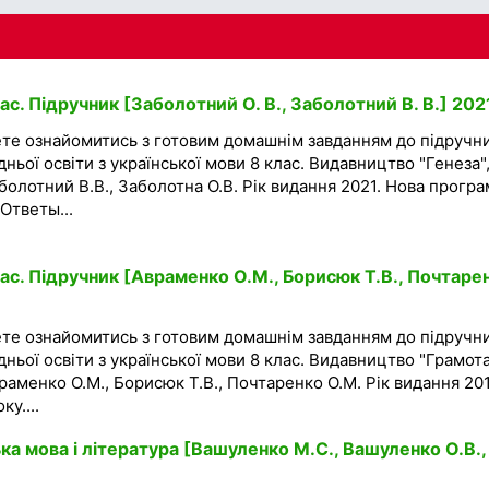
ас. Підручник [Заболотний О. В., Заболотний В. В.] 202
ете ознайомитись з готовим домашнім завданням до підручн
дньої освіти з української мови 8 клас. Видавництво "Генеза"
болотний В.В., Заболотна О.В. Рік видання 2021. Нова програ
 Ответы...
ас. Підручник [Авраменко О.М., Борисюк Т.В., Почтаре
ете ознайомитись з готовим домашнім завданням до підручн
дньої освіти з української мови 8 клас. Видавництво "Грамота
враменко О.М., Борисюк Т.В., Почтаренко О.М. Рік видання 20
у....
ка мова і література [Вашуленко М.С., Вашуленко О.В.,