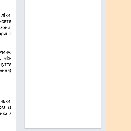
ліки.
жовте
зони.
арина
умну,
, між
чуття
чення)
ньки,
ом із
нка з