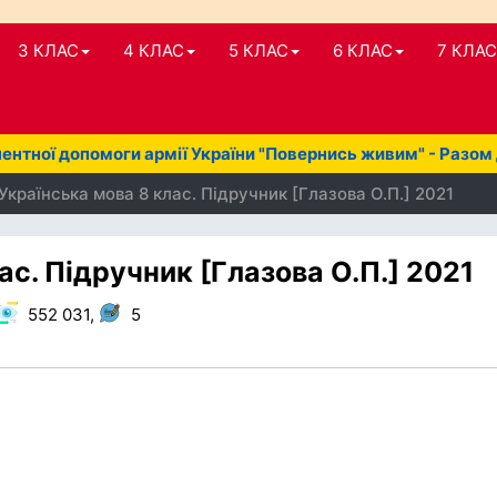
3 КЛАС
4 КЛАС
5 КЛАС
6 КЛАС
7 КЛАС
нтної допомоги армії України "Повернись живим" - Разом
Українська мова 8 клас. Підручник [Глазова О.П.] 2021
ас. Підручник [Глазова О.П.] 2021
552 031,
5