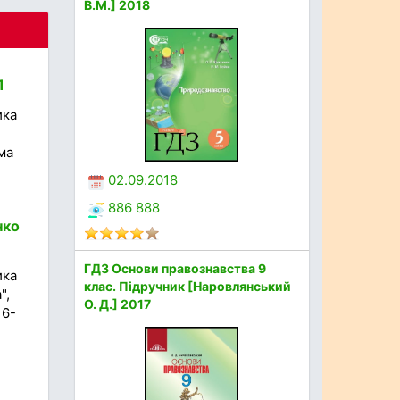
В.М.] 2018
1
ика
,
ма
02.09.2018
886 888
нко
ГДЗ Основи правознавства 9
ика
клас. Підручник [Наровлянський
",
О. Д.] 2017
16-