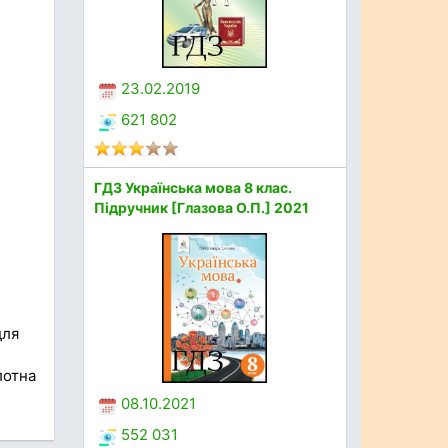
23.02.2019
621 802
ГДЗ Українська мова 8 клас.
Підручник [Глазова О.П.] 2021
для
лотна
08.10.2021
552 031