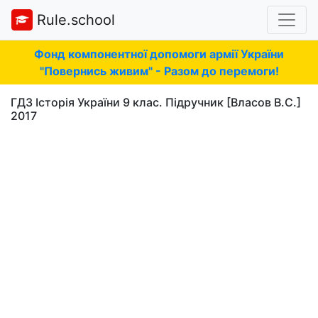
Rule.school
Фонд компонентної допомоги армії України
"Повернись живим" - Разом до перемоги!
ГДЗ Історія України 9 клас. Підручник [Власов В.С.]
2017