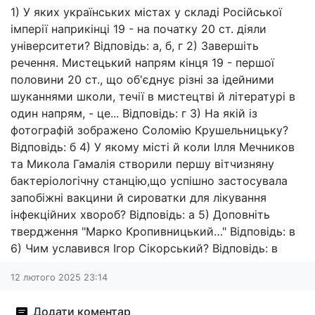
1) У яких українських містах у складі Російської
імперії наприкінці 19 - на початку 20 ст. діяли
університети? Відповідь: а, б, г 2) Завершіть
речення. Мистецький напрям кінця 19 - першої
половини 20 ст., що об'єднує різні за ідейними
шуканнями школи, течії в мистецтві й літературі в
один напрям, - це... Відповідь: г 3) На якій із
фотографій зображено Соломію Крушельницьку?
Відповідь: б 4) У якому місті й коли Ілля Мечников
та Микола Гамалія створили першу вітчизняну
бактеріологічну станцію,що успішно застосувала
запобіжні вакцини й сироватки для лікування
інфекційних хвороб? Відповідь: а 5) Доповніть
твердження "Марко Кропивницький…" Відповідь: в
6) Чим уславився Ігор Сікорський? Відповідь: в
12 лютого 2025 23:14
Додати коментар