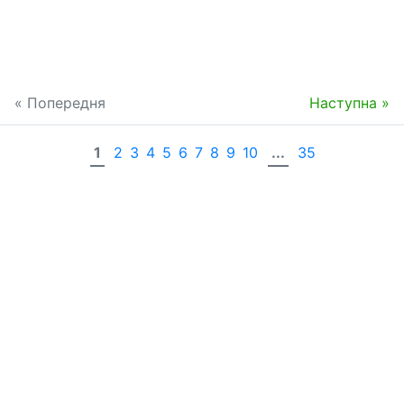
« Попередня
Наступна »
1
2
3
4
5
6
7
8
9
10
...
35