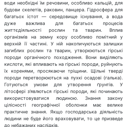
води необхідні їм речовини, особливо кальцій, для
будови скелетів, раковин, панцера. Гідросфера для
багатьох істот — середовище існування, а вода
дуже важлива для багатьох процесів
життєдіяльності рослин та тварин. Вплив
організмів на земну кору особливо помітний у
верхній її частині. У ній накопичуються залишки
загиблих рослин та тварин, утворюються гірські
породи органічного походження. Вони виділяють
кислоти, які впливають на гірські породи, руйнують
їх коренями, просякаючи тріщини. Щільні тверді
породи перетворюються на пухкі осадові (галька).
Готуються умови для утворення ґрунтів. У
літосфері з’явлються гірські породи, які починають
використовуватися людиною. Знання закону
цілісності географічної оболонки має велике
практичне знання. Якщо господарська діяльність
людини не буде його враховувати, то це призведе
до небажаних наслідків.