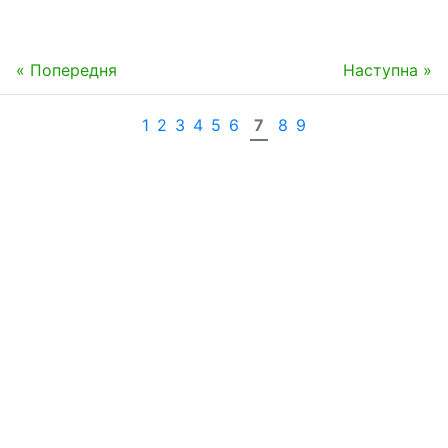
« Попередня
Наступна »
1
2
3
4
5
6
7
8
9