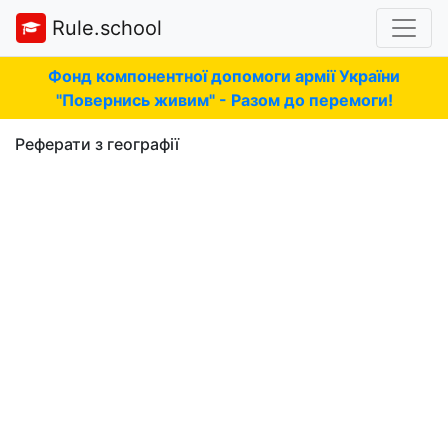
Rule.school
Фонд компонентної допомоги армії України
"Повернись живим" - Разом до перемоги!
Реферати з географії