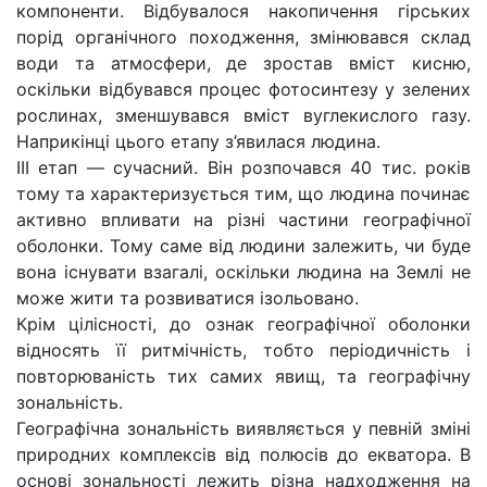
компоненти. Відбувалося накопичення гірських
порід органічного походження, змінювався склад
води та атмосфери, де зростав вміст кисню,
оскільки відбувався процес фотосинтезу у зелених
рослинах, зменшувався вміст вуглекислого газу.
Наприкінці цього етапу з’явилася людина.
ІІІ етап — сучасний. Він розпочався 40 тис. років
тому та характеризується тим, що людина починає
активно впливати на різні частини географічної
оболонки. Тому саме від людини залежить, чи буде
вона існувати взагалі, оскільки людина на Землі не
може жити та розвиватися ізольовано.
Крім цілісності, до ознак географічної оболонки
відносять її ритмічність, тобто періодичність і
повторюваність тих самих явищ, та географічну
зональність.
Географічна зональність виявляється у певній зміні
природних комплексів від полюсів до екватора. В
основі зональності лежить різна надходження на