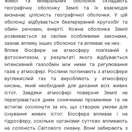
живої та мінеральних оболонок складають
географічну оболонку Землі та їх взаємодія
визначає цілісність географічної оболонки. У цій
оболонці відбувається безперервний кругообіг та
обмін речовин, енергії. Кожна оболонка Землі
розвивається за своїми особливими законами,
зазнає впливу інших оболонок та впливає на них.
Вплив біосфери на атмосферу пов’язаній з
фотосинтезом, у результаті якого відбувається
інтенсивний газообмін між ними та регулювання
газів у атмосфері. Рослини поглинають з атмосфери
вуглекислий газ та виробляють у атмосферу
кисень, який необхідний для дихання всіх живих
істот. Завдяки атмосфері поверхня Землі не
перегрівається днем сонячними променями та не
встигає охолонути за ніч, що створює умови для
існування живих істот. Біосфера впливає і на
гідросферу, оскільки організми суттєво впливають
на солоність Світового океану. Вони забирають з