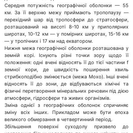
Середня потужність географічної оболонки — 55
км. За її верхню межу приймають тропопаузу —
перехідний шар від тропосфери до стратосфери,
розташований на висоті 8-10 км у приполярних
широтах, 10-12 км — у помірних широтах, 15-16 км
— у тропічних і 17 км над екватором.
Нижня межа географічної оболонки розташована у
земній корі. Існують різні точки зору щодо її
положення: одні вчені відносять її до тієї частини f
земної кори, де швидкість поширення хвиль
стрибкоподібно змінюється (межа Мохо). Інші вчені
відносять її до зони, де відбуваються хімічні та
фізичні перетворення мінеральних речовин під дією
атмосфери, гідросфери та живих організмів.
Зміна однієї з географічних оболонок спричиняє
зміну всіх інших. Прикладом може бути епоха
великого обмерзання в четвертинний період.
Збільшення поверхні суходолу призвело до