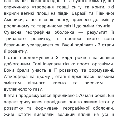
наставання більш холодного та сухого клімату, що
спричинило утворення товщі снігу та криги, які
вкрили великі площі на півдні Євразії та Північної
Америки, а це, в свою чергу, призвело до змін у
рослинному та тваринному світі і до зміни ґрунтів.
Сучасна географічна оболонка — результат її
тривалого розвитку, в процесі якого вона
безупинно ускладнюється. Вчені виділяють 3 етапи
її розвитку.
І етап продовжувався 3 млрд років і називався
добіогенним. Тоді існували тільки прості організми.
Вони брали участь в її розвитку та формуванні.
Атмосфера на цьому , етапі відрізнялась низьким
змістом вільного кисню та високим —
вуглекислого газу.
II етан продовжувався приблизно 570 млн років. Він
характеризувався провідною роллю живих істот у
розвитку та формуванні географічної оболонки.
Живі істоти виявляли великий вплив на усі її