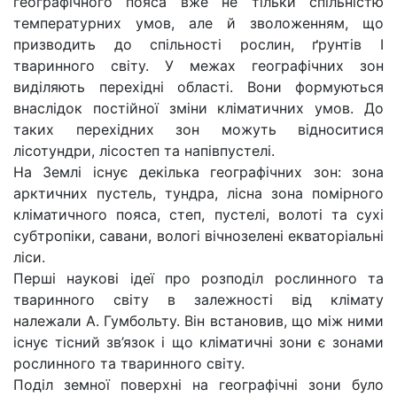
географічного пояса вже не тільки спільністю
температурних умов, але й зволоженням, що
призводить до спільності рослин, ґрунтів І
тваринного світу. У межах географічних зон
виділяють перехідні області. Вони формуються
внаслідок постійної зміни кліматичних умов. До
таких перехідних зон можуть відноситися
лісотундри, лісостеп та напівпустелі.
На Землі існує декілька географічних зон: зона
арктичних пустель, тундра, лісна зона помірного
кліматичного пояса, степ, пустелі, волоті та сухі
субтропіки, савани, вологі вічнозелені екваторіальні
ліси.
Перші наукові ідеї про розподіл рослинного та
тваринного світу в залежності від клімату
належали А. Гумбольту. Він встановив, що між ними
існує тісний зв’язок і що кліматичні зони є зонами
рослинного та тваринного світу.
Поділ земної поверхні на географічні зони було