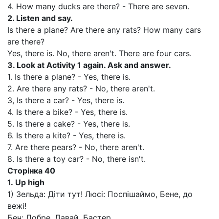
4. How many ducks are there? - There are seven.
2.
Listen and say.
Is there a plane? Are there any rats? How many cars
are there?
Yes, there is. No, there aren't. There are four cars.
3.
Look at Activity 1 again. Ask and answer.
1. Is there a plane? - Yes, there is.
2. Are there any rats? - No, there aren't.
3, Is there a car? - Yes, there is.
4. Is there a bike? - Yes, there is.
5. Is there a cake? - Yes, there is.
6. Is there a kite? - Yes, there is.
7. Are there pears? - No, there aren't.
8. Is there a toy car? - No, there isn't.
Сторінка
40
1.
Up high
1) Зельда: Діти тут! Люсі: Поспішаймо, Бене, до
вежі!
Бен: Добре. Давай, Бастер.