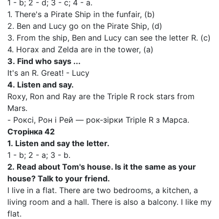
1 - b; 2 - d; 3 - c; 4 - a.
1. There's a Pirate Ship in the funfair, (b)
2. Ben and Lucy go on the Pirate Ship, (d)
3. From the ship, Ben and Lucy can see the letter R. (c)
4. Ногах and Zelda are in the tower, (a)
3.
Find who says ...
It's an R. Great! - Lucy
4.
Listen and say.
Roxy, Ron and Ray are the Triple R rock stars from
Mars.
- Роксі, Рон і Рей — рок-зірки Triple R з Марса.
Сторінка
42
1.
Listen and say the letter.
1 - b; 2 - a; 3 - b.
2.
Read about Tom's house. Is it the same as your
house? Talk to your friend.
I live in a flat. There are two bedrooms, a kitchen, a
living room and a hall. There is also a balcony. I like my
flat.