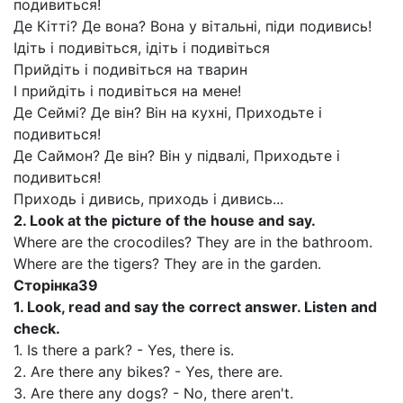
подивиться!
Де Кітті? Де вона? Вона у вітальні, піди подивись!
Ідіть і подивіться, ідіть і подивіться
Прийдіть і подивіться на тварин
І прийдіть і подивіться на мене!
Де Сеймі? Де він? Він на кухні, Приходьте і
подивиться!
Де Саймон? Де він? Він у підвалі, Приходьте і
подивиться!
Приходь і дивись, приходь і дивись...
2.
Look at the picture of the house and say.
Where are the crocodiles? They are in the bathroom.
Where are the tigers? They are in the garden.
Сторінка
39
1.
Look, read and say the correct answer. Listen and
check.
1. Is there a park? - Yes, there is.
2. Are there any bikes? - Yes, there are.
3. Are there any dogs? - No, there aren't.