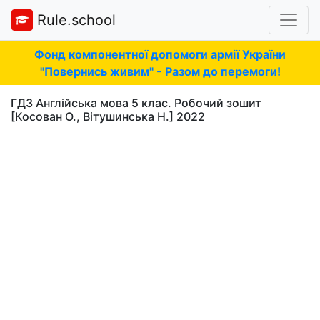
Rule.school
Фонд компонентної допомоги армії України
"Повернись живим" - Разом до перемоги!
ГДЗ Англійська мова 5 клас. Робочий зошит
[Косован О., Вітушинська Н.] 2022