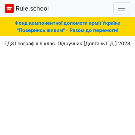
Rule.school
Фонд компонентної допомоги армії України
"Повернись живим" - Разом до перемоги!
ГДЗ Географія 6 клас. Підручник [Довгань Г.Д.] 2023