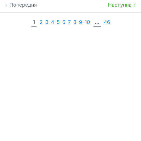
« Попередня
Наступна »
1
2
3
4
5
6
7
8
9
10
...
46