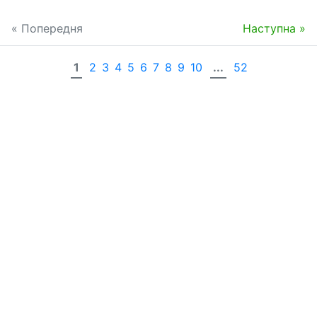
« Попередня
Наступна »
1
2
3
4
5
6
7
8
9
10
...
52