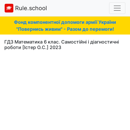
Rule.school
Фонд компонентної допомоги армії України
"Повернись живим" - Разом до перемоги!
ГДЗ Математика 6 клас. Самостійні і діагностичні
роботи [Істер О.С.] 2023