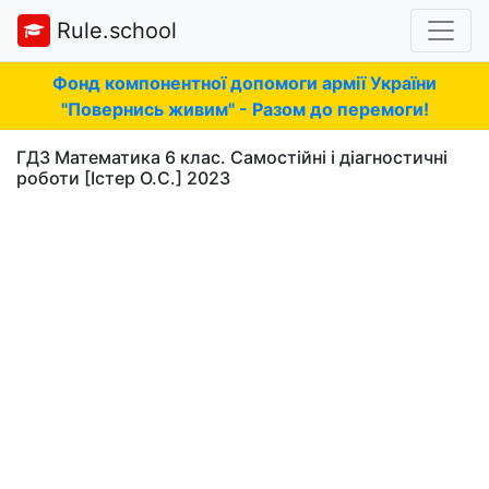
Rule.school
Фонд компонентної допомоги армії України
"Повернись живим" - Разом до перемоги!
ГДЗ Математика 6 клас. Самостійні і діагностичні
роботи [Істер О.С.] 2023