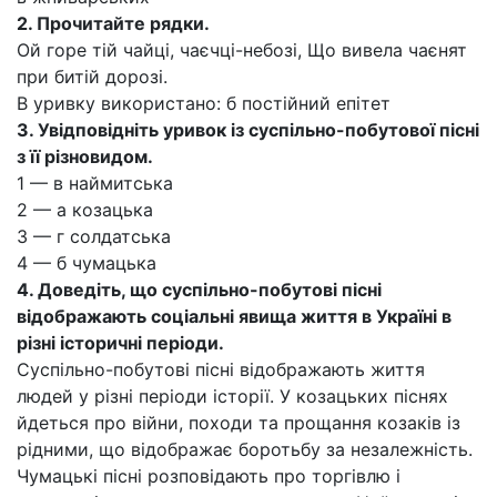
2. Прочитайте рядки.
Ой горе тій чайці, чаєчці-небозі, Що вивела чаєнят
при битій дорозі.
В уривку використано: б постійний епітет
3. Увідповідніть уривок із суспільно-побутової пісні
з її різновидом.
1 — в наймитська
2 — а козацька
З — г солдатська
4 — б чумацька
4. Доведіть, що суспільно-побутові пісні
відображають соціальні явища життя в Україні в
різні історичні періоди.
Суспільно-побутові пісні відображають життя
людей у різні періоди історії. У козацьких піснях
йдеться про війни, походи та прощання козаків із
рідними, що відображає боротьбу за незалежність.
Чумацькі пісні розповідають про торгівлю і