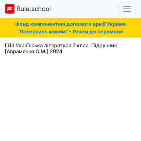
Rule.school
Фонд компонентної допомоги армії України
"Повернись живим" - Разом до перемоги!
ГДЗ Українська література 7 клас. Підручник
[Авраменко О.М.] 2024