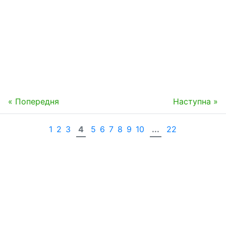
« Попередня
Наступна »
1
2
3
4
5
6
7
8
9
10
...
22