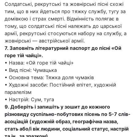
Солдатські, рекрутські та жовнірські пісні схожі
тим, що в них йдеться про тяжку службу, тугу за
домівкою і страх смерті. Відмінність полягає в
тому, що солдатські пісні належать до царської
армії, рекрутські стосуються набору на службу, а
жовнірські — австрійської армії.
7. Заповніть літературний паспорт до пісні «Ой
горе тій чайці».
• Назва: «Ой горе тій чайці»
• Вид пісні: Чумацька
• Основна тема: Тяжка доля чумаків
• Художні засоби: Постійний епітет, художній
паралелізм
• Настрій: Сум, туга
9. Доберіть і запишіть у зошит до кожного
різновиду суспільно-побутових пісень по 5-7 слів-
асоціацій (художній образ, географічна назва,
стать або/і вік людини, соціальний статус, настрій
та ін., за зразком).