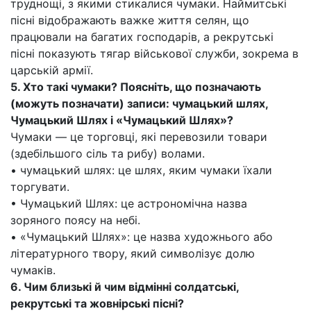
труднощі, з якими стикалися чумаки. Наймитські
пісні відображають важке життя селян, що
працювали на багатих господарів, а рекрутські
пісні показують тягар військової служби, зокрема в
царській армії.
5. Хто такі чумаки? Поясніть, що позначають
(можуть позначати) записи: чумацький шлях,
Чумацький Шлях і «Чумацький Шлях»?
Чумаки — це торговці, які перевозили товари
(здебільшого сіль та рибу) волами.
• чумацький шлях: це шлях, яким чумаки їхали
торгувати.
• Чумацький Шлях: це астрономічна назва
зоряного поясу на небі.
• «Чумацький Шлях»: це назва художнього або
літературного твору, який символізує долю
чумаків.
6. Чим близькі й чим відмінні солдатські,
рекрутські та жовнірські пісні?