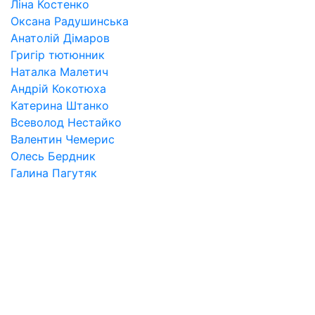
Ліна Костенко
Оксана Радушинська
Анатолій Дімаров
Григір тютюнник
Наталка Малетич
Андрій Кокотюха
Катерина Штанко
Всеволод Нестайко
Валентин Чемерис
Олесь Бердник
Галина Пагутяк