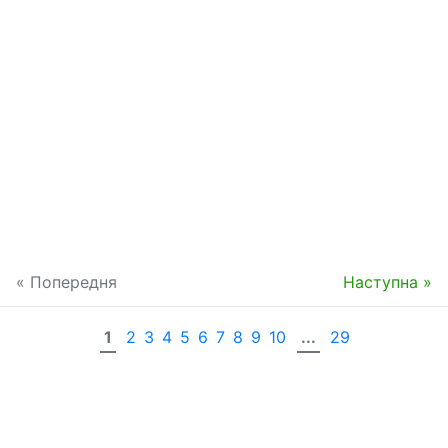
« Попередня
Наступна »
1
2
3
4
5
6
7
8
9
10
...
29