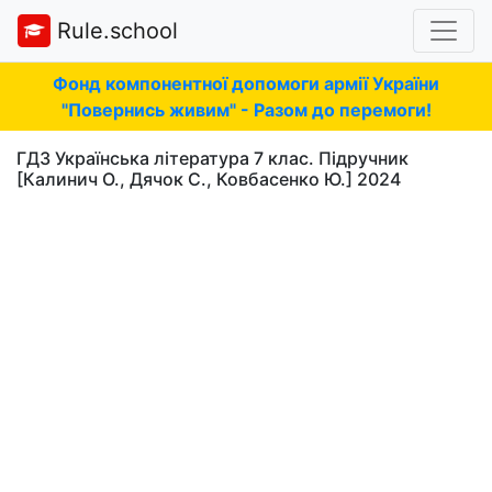
Rule.school
Фонд компонентної допомоги армії України
"Повернись живим" - Разом до перемоги!
ГДЗ Українська література 7 клас. Підручник
[Калинич O., Дячок C., Ковбасенко Ю.] 2024