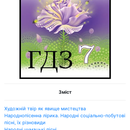
Зміст
Художній твір як явище мистецтва
Народнопісенна лірика. Народні соціально-побутові
пісні, їх різновиди
Народні чумацькі пісні