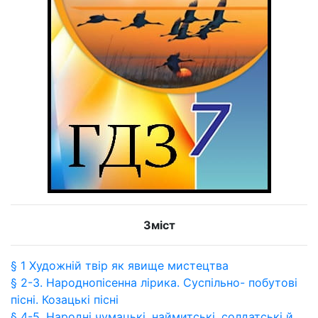
Зміст
§ 1 Художній твір як явище мистецтва
§ 2-3. Народнопісенна лірика. Суспільно- побутові
пісні. Козацькі пісні
§ 4-5. Народні чумацькі, наймитські, солдатські й