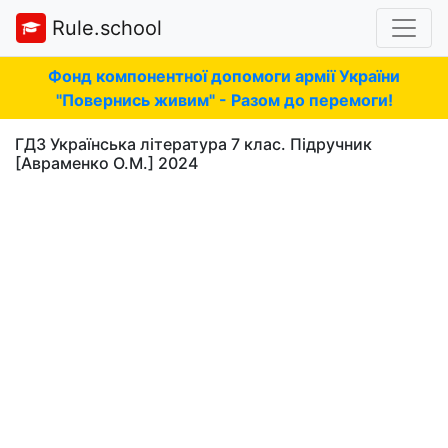
Rule.school
Фонд компонентної допомоги армії України
"Повернись живим" - Разом до перемоги!
ГДЗ Українська література 7 клас. Підручник
[Авраменко О.М.] 2024