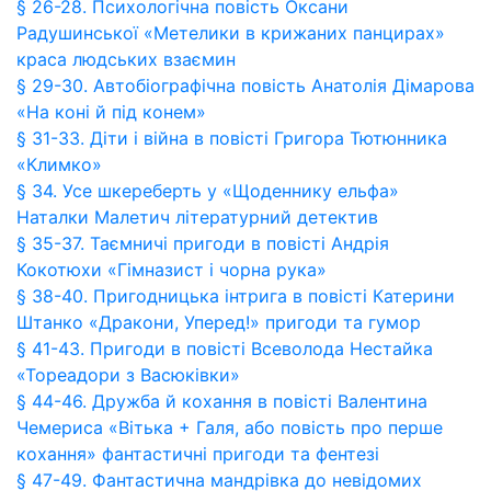
§ 26-28. Психологічна повість Оксани
Радушинської «Метелики в крижаних панцирах»
краса людських взаємин
§ 29-30. Автобіографічна повість Анатолія Дімарова
«На коні й під конем»
§ 31-33. Діти і війна в повісті Григора Тютюнника
«Климко»
§ 34. Усе шкереберть у «Щоденнику ельфа»
Наталки Малетич літературний детектив
§ 35-37. Таємничі пригоди в повісті Андрія
Кокотюхи «Гімназист і чорна рука»
§ 38-40. Пригодницька інтрига в повісті Катерини
Штанко «Дракони, Уперед!» пригоди та гумор
§ 41-43. Пригоди в повісті Всеволода Нестайка
«Тореадори з Васюківки»
§ 44-46. Дружба й кохання в повісті Валентина
Чемериса «Вітька + Галя, або повість про перше
кохання» фантастичні пригоди та фентезі
§ 47-49. Фантастична мандрівка до невідомих