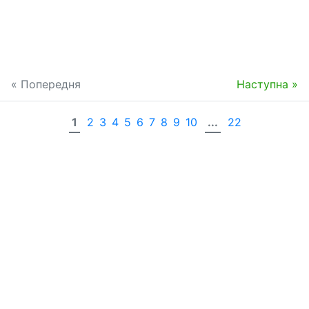
« Попередня
Наступна »
1
2
3
4
5
6
7
8
9
10
...
22