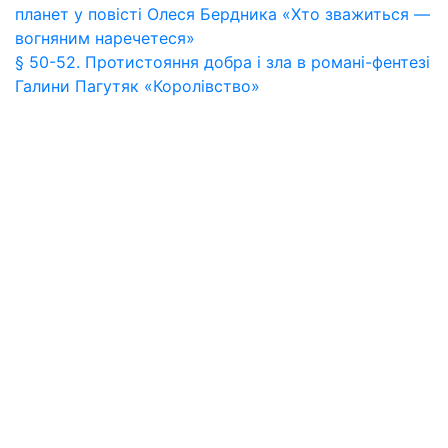
планет у повісті Олеся Бердника «Хто зважиться —
вогняним наречетеся»
§ 50-52. Протистояння добра і зла в романі-фентезі
Галини Пагутяк «Королівство»