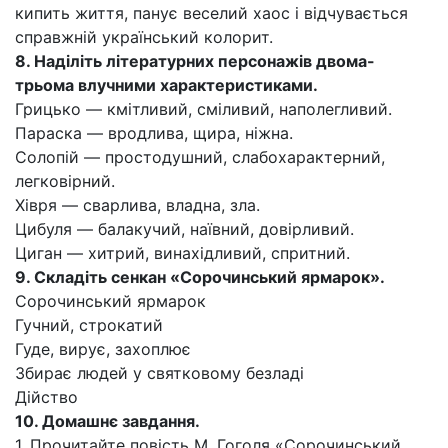
кипить життя, панує веселий хаос і відчувається
справжній український колорит.
8.
Наділіть літературних персонажів двома-
трьома влучними характеристиками.
Грицько — кмітливий, сміливий, наполегливий.
Параска — вродлива, щира, ніжна.
Солопій — простодушний, слабохарактерний,
легковірний.
Хівря — сварлива, владна, зла.
Цибуля — балакучий, наївний, довірливий.
Циган — хитрий, винахідливий, спритний.
9.
Складіть сенкан «Сорочинський ярмарок».
Сорочинський ярмарок
Гучний, строкатий
Гуде, вирує, захоплює
Збирає людей у святковому безладі
Дійство
10.
Домашнє завдання.
1. Прочитайте повість М. Гоголя «Сорочинський