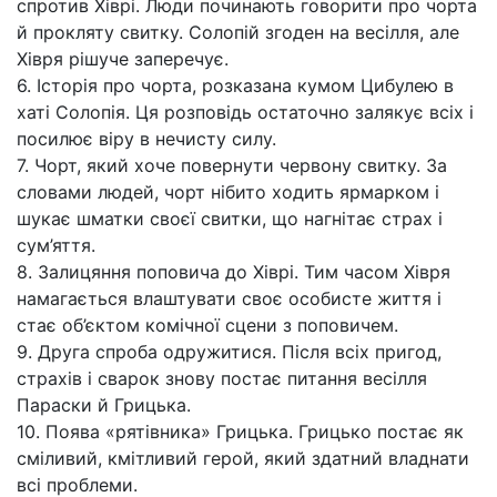
спротив Хіврі. Люди починають говорити про чорта
й прокляту свитку. Солопій згоден на весілля, але
Хівря рішуче заперечує.
6. Історія про чорта, розказана кумом Цибулею в
хаті Солопія. Ця розповідь остаточно залякує всіх і
посилює віру в нечисту силу.
7. Чорт, який хоче повернути червону свитку. За
словами людей, чорт нібито ходить ярмарком і
шукає шматки своєї свитки, що нагнітає страх і
сум’яття.
8. Залицяння поповича до Хіврі. Тим часом Хівря
намагається влаштувати своє особисте життя і
стає об’єктом комічної сцени з поповичем.
9. Друга спроба одружитися. Після всіх пригод,
страхів і сварок знову постає питання весілля
Параски й Грицька.
10. Поява «рятівника» Грицька. Грицько постає як
сміливий, кмітливий герой, який здатний владнати
всі проблеми.