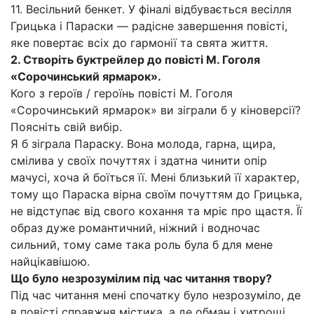
11. Весільний бенкет. У фіналі відбувається весілля
Грицька і Параски — радісне завершення повісті,
яке повертає всіх до гармонії та свята життя.
2. Створіть буктрейлер до повісті М. Гоголя
«Сорочинський ярмарок».
Кого з героїв / героїнь повісті М. Гоголя
«Сорочинський ярмарок» ви зіграли б у кіноверсії?
Поясніть свій вибір.
Я б зіграла Параску. Вона молода, гарна, щира,
смілива у своїх почуттях і здатна чинити опір
мачусі, хоча й боїться її. Мені близький її характер,
тому що Параска вірна своїм почуттям до Грицька,
не відступає від свого кохання та мріє про щастя. Її
образ дуже романтичний, ніжний і водночас
сильний, тому саме така роль була б для мене
найцікавішою.
Що було незрозумілим під час читання твору?
Під час читання мені спочатку було незрозуміло, де
в повісті справжня містика, а де обман і хитрощі