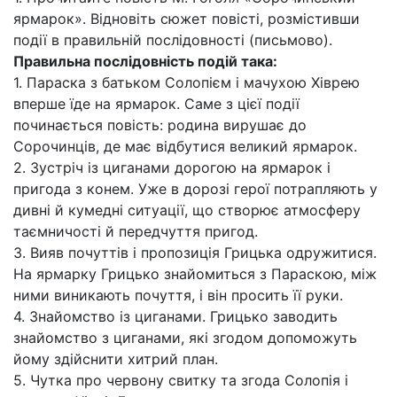
ярмарок». Відновіть сюжет повісті, розмістивши
події в правильній послідовності (письмово).
Правильна послідовність подій така:
1. Параска з батьком Солопієм і мачухою Хіврею
вперше їде на ярмарок. Саме з цієї події
починається повість: родина вирушає до
Сорочинців, де має відбутися великий ярмарок.
2. Зустріч із циганами дорогою на ярмарок і
пригода з конем. Уже в дорозі герої потрапляють у
дивні й кумедні ситуації, що створює атмосферу
таємничості й передчуття пригод.
3. Вияв почуттів і пропозиція Грицька одружитися.
На ярмарку Грицько знайомиться з Параскою, між
ними виникають почуття, і він просить її руки.
4. Знайомство із циганами. Грицько заводить
знайомство з циганами, які згодом допоможуть
йому здійснити хитрий план.
5. Чутка про червону свитку та згода Солопія і