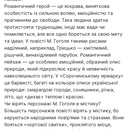
Романтичний герой — це яскрава, виняткова
особистість із сильною волею, емоційністю та
прагненням до свободи. Така людина здатна
протистояти труднощам, іноді має вади чи
помиляється, але все одно бореться за свою мету
та ідеал. У повісті М. Гоголя такими рисами
наділений, наприклад, Грицько — кмітливий,
рішучий, винахідливий парубок. Романтичний
пейзаж — це особливо емоційний, образний опис
природи, який підкреслює красу й незвичність
навколишнього світу. У «Сорочинському ярмарку»
це барвисті, багаті на кольори описи української
природи: смарагдові городи, соняшники, річка,
літо, що «дихає» теплом і красою.
Чи вірять персонажі М. Гоголя в містику?
Більшість персонажів повісті вірять у містику, бо
керуються народними повір’ями та страхами. Вони
бояться «чортової свитки», проклятого місця,