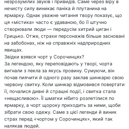
незрозумілих звуків і привидів. Саме через віру в
нечисту силу виникає паніка й плутанина на
ярмарку. Однак уважне читання твору показує, що
ця «містика» часто є удаваною, бо її штучно
створювали люди — передусім хитрий циган і
Грицько. Отже, страхи персонажів більше засновані
на забобонах, ніж на справжніх надприродних
явищах.
Звідки взявся чорт у Сорочинцях?
За легендою, яку переповідають у творі, чорта
вигнали з пекла за якусь провину. Сумуючи, він
почав пиячити й одного разу заклав шинкарю свою
червону свитку. Коли шинкар відмовився повертати
її, почалися дивні й страшні події, і свитка стала
«нещасливою». Її шматки нібито розлетілися по
ярмарку, а чорт щороку приходить за ними, щоби
зібрати свою одежу. Саме з цієї легенди й виник
страх перед «чортом у Сорочинцях», який так
налякав людей.