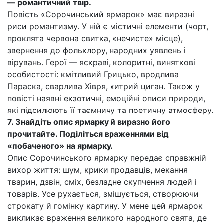
— романтичний твір.
Повість «Сорочинський ярмарок» має виразні
риси романтизму. У ній є містичні елементи (чорт,
проклята червона свитка, «нечисте» місце),
звернення до фольклору, народних уявлень і
вірувань. Герої — яскраві, колоритні, виняткові
особистості: кмітливий Грицько, вродлива
Параска, сварлива Хівря, хитрий циган. Також у
повісті наявні екзотичні, емоційні описи природи,
які підсилюють її таємничу та поетичну атмосферу.
7.
Знайдіть опис ярмарку й виразно його
прочитайте. Поділіться враженнями від
«побаченого» на ярмарку.
Опис Сорочинського ярмарку передає справжній
вихор життя: шум, крики продавців, мекання
тварин, дзвін, сміх, безладне скупчення людей і
товарів. Усе рухається, змішується, створюючи
строкату й гомінку картину. У мене цей ярмарок
викликає враження великого народного свята, де