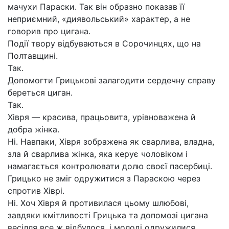
мачухи Параски. Так він образно показав її
неприємний, «диявольський» характер, а не
говорив про цигана.
Події твору відбуваються в Сорочинцях, що на
Полтавщині.
Так.
Допомогти Грицькові залагодити сердечну справу
береться циган.
Так.
Хівря — красива, працьовита, урівноважена й
добра жінка.
Ні. Навпаки, Хівря зображена як сварлива, владна,
зла й сварлива жінка, яка керує чоловіком і
намагається контролювати долю своєї пасербиці.
Грицько не зміг одружитися з Параскою через
спротив Хіврі.
Ні. Хоч Хівря й противилася цьому шлюбові,
завдяки кмітливості Грицька та допомозі цигана
весілля все ж відбулося, і молоді одружилися.