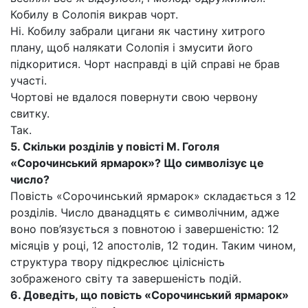
Кобилу в Солопія викрав чорт.
Ні. Кобилу забрали цигани як частину хитрого
плану, щоб налякати Солопія і змусити його
підкоритися. Чорт насправді в цій справі не брав
участі.
Чортові не вдалося повернути свою червону
свитку.
Так.
5.
Скільки розділів у повісті М. Гоголя
«Сорочинський ярмарок»? Що символізує це
число?
Повість «Сорочинський ярмарок» складається з 12
розділів. Число дванадцять є символічним, адже
воно пов’язується з повнотою і завершеністю: 12
місяців у році, 12 апостолів, 12 тодин. Таким чином,
структура твору підкреслює цілісність
зображеного світу та завершеність подій.
6.
Доведіть, що повість «Сорочинський ярмарок»