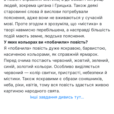
людей, зокрема цигана і Грицька. Також деякі
старовинні слова й вислови потребували
пояснення, адже вони не вживаються у сучасній
мові. Проте згодом я зрозуміла, що «містика» в
творі навмисно перебільшена, а насправді більшість
подій мають земне, людське пояснення.
У яких кольорах ви «побачили» повість?
Я «побачила» повість дуже яскравою, барвистою,
насиченою кольорами, як справжній ярмарок.
Перед очима постають червоний, жовтий, зелений,
синій, золотий кольори. Особливо виділяється
червоний — колір свитки, пристрасті, небезпеки й
містики. Також яскравими є образи соняшників,
неба, ріки, квітів, тому вся повість здається живою
картиною народного свята.
Інші завдання дивись тут...