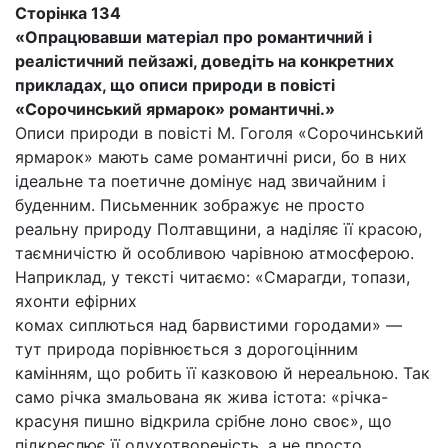
Сторінка 134
«Опрацювавши матеріал про романтичний і
реалістичний пейзажі, доведіть на конкретних
прикладах, що описи природи в повісті
«Сорочинський ярмарок» романтичні.»
Описи природи в повісті М. Гоголя «Сорочинський
ярмарок» мають саме романтичні риси, бо в них
ідеальне та поетичне домінує над звичайним і
буденним. Письменник зображує не просто
реальну природу Полтавщини, а наділяє її красою,
таємничістю й особливою чарівною атмосферою.
Наприклад, у тексті читаємо: «Смарагди, топази,
яхонти ефірних
комах сиплються над барвистими городами» —
тут природа порівнюється з дорогоцінним
камінням, що робить її казковою й нереальною. Так
само річка змальована як жива істота: «річка-
красуня пишно відкрила срібне лоно своє», що
підкреслює її одухотвореність, а не просто