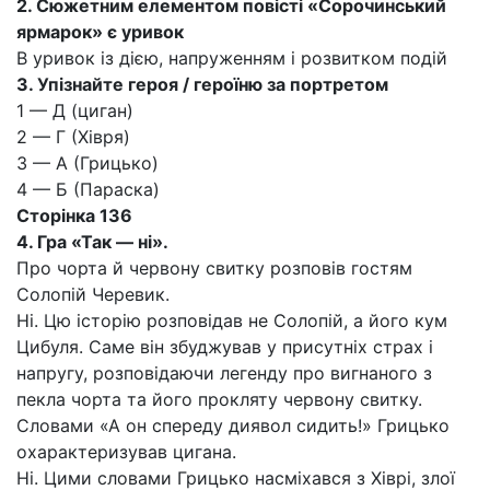
2.
Сюжетним елементом повісті «Сорочинський
ярмарок» є уривок
В уривок із дією, напруженням і розвитком подій
3.
Упізнайте героя / героїню за портретом
1 — Д (циган)
2 — Г (Хівря)
З — А (Грицько)
4 — Б (Параска)
Сторінка 136
4.
Гра «Так — ні».
Про чорта й червону свитку розповів гостям
Солопій Черевик.
Ні. Цю історію розповідав не Солопій, а його кум
Цибуля. Саме він збуджував у присутніх страх і
напругу, розповідаючи легенду про вигнаного з
пекла чорта та його прокляту червону свитку.
Словами «А он спереду диявол сидить!» Грицько
охарактеризував цигана.
Ні. Цими словами Грицько насміхався з Хіврі, злої