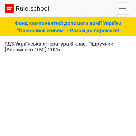
Rule.school
Фонд компонентної допомоги армії України
"Повернись живим" - Разом до перемоги!
ГДЗ Українська література 8 клас. Підручник
[Авраменко О.М.] 2025