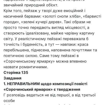
звичайний природний об’єкт.
Крім того, пейзаж у творі дуже емоційний і
насичений барвами: «золоті снопи хліба», «барвисті
городи», «зелені кучері дерев». Такі образи не
просто точно передають вигляд місцевості, а
створюють ідеалізовану, майже чарівну картину
світу. У реалістичному пейзажі переважала б
точність і буденність, а тут — навпаки: краса
перебільшена, піднесена, наповнена почуттями та
поетичною силою. Саме тому пейзажі в
«Сорочинському ярмарку» можна впевнено
назвати романтичними.
Сторінка 135
Завдання
1.
НЕПРАВИЛЬНИМ щодо композиції повісті
«Сорочинський ярмарок» є твердження
Г розповідь ведеться не від першої, а від третьої
особи