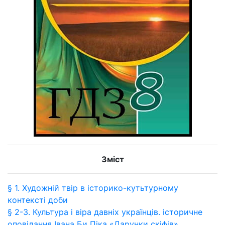
Зміст
§ 1. Художній твір в історико-кутьтурному
контексті доби
§ 2-3. Культура і віра давніх українців. історичне
оповідання Івана Би Піка «Дарунки скіфів»