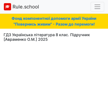
Rule.school
Фонд компонентної допомоги армії України
"Повернись живим" - Разом до перемоги!
ГДЗ Українська література 8 клас. Підручник
[Авраменко О.М.] 2025