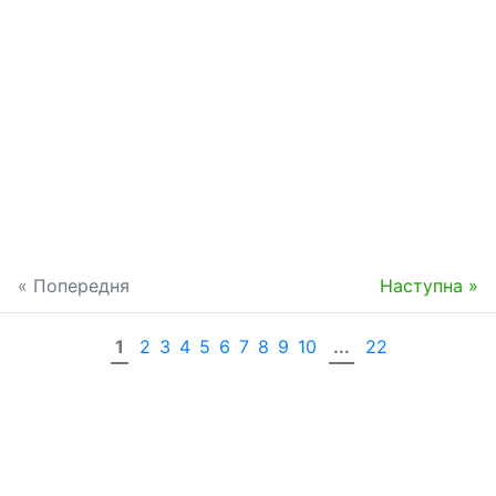
« Попередня
Наступна »
1
2
3
4
5
6
7
8
9
10
...
22