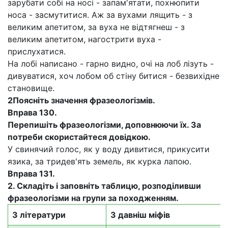
зарубати собі на носі - запам'ятати, похнюпити
носа - засмутитися. Аж за вухами лящить - з
великим апетитом, за вуха не відтягнеш - з
великим апетитом, нагострити вуха -
прислухатися.
На лобі написано - гарно видно, очі на лоб лізуть -
дивуватися, хоч лобом об стіну битися - безвихідне
становище.
2
Поясніть значення фразеологізмів.
Вправа 130.
Перепишіть фразеологізми, доповнюючи їх. За
потреби скористайтеся довідкою.
У свинячий голос, як у воду дивитися, прикусити
язика, за три­дев'ять земель, як курка лапою.
Вправа 131.
2.
Складіть і заповніть таблицю, розподіливши
фразеологізми на групи за походженням.
З літератури
3 давніш міфів