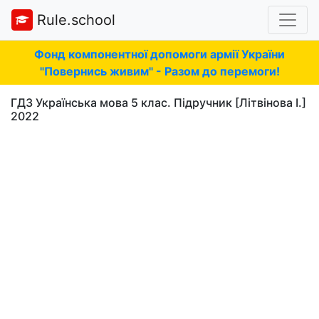
Rule.school
Фонд компонентної допомоги армії України
"Повернись живим" - Разом до перемоги!
ГДЗ Українська мова 5 клас. Підручник [Літвінова І.]
2022