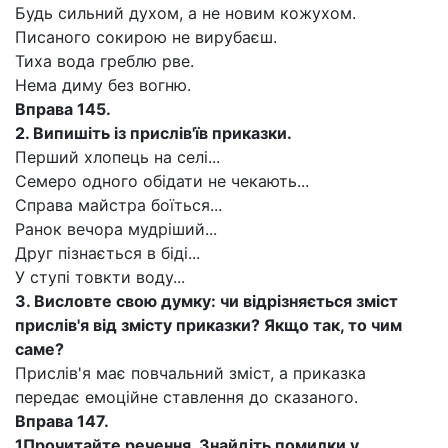
Будь сильний духом, а не новим кожухом.
Писаного сокирою не вирубаєш.
Тиха вода греблю рве.
Нема диму без вогню.
Вправа 145.
2.
Випишіть із прислів'їв приказки.
Перший хлопець на селі...
Семеро одного обідати не чекають...
Справа майстра боїться...
Ранок вечора мудріший...
Друг пізнається в біді...
У ступі товкти воду...
3.
Висловте свою думку: чи відрізняється зміст
прислів'я від змісту приказки? Якщо так, то чим
саме?
Прислів'я має повчальний зміст, а приказка
передає емоційне ставлення до сказаного.
Вправа 147.
1
Прочитайте речення. Знайдіть помилки у