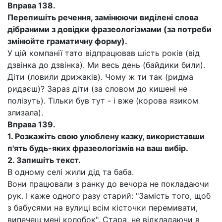
Вправа 138.
Перепишіть речення, замінюючи виділені слова
дібраними з довідки фразеологізмами (за потреби
змінюйте граматичну форму).
У цій компанії тато відпрацював шість років (від
дзвінка до дзвінка). Ми весь день (байдики били).
Діти (ловили дрижаків). Чому ж ти так (ридма
ридаєш)? Зараз діти (за словом до кишені не
полізуть). Тільки був тут - і вже (корова язиком
злизала).
Вправа 139.
1.
Розкажіть свою улюблену казку, використавши
п'ять будь-яких фразеологізмів на ваш вибір.
2.
Запишіть текст.
В одному селі жили дід та баба.
Вони працювали з ранку до вечора не покладаючи
рук. І каже одного разу старий: "Замість того, щоб
з бабусями на вулиці всім кісточки перемивати,
випечеш мені колобок". Стара, не відкладаючи в