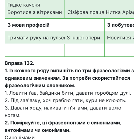
Гидке каченя
Боротися з вітряками
Сізіфова праця Нитка Аріад
З мови професій
З побутової
Тримати руку на пульсі 3 іншої опери
Носитися як
Вправа 132.
1.
Із кожного ряду випишіть по три фразеологізми з
однаковим значенням. За потреби скористайтеся
фразеологічним словником.
1. Ловити ґав, байдики бити, давати горобцям дулі.
2. Під зав'язку, хоч греблю гати, кури не клюють.
3. Давати ходу, накивати п'ятами, давати волю
ногам.
2.
Поміркуйте, ці фразеологізми є синонімами,
антонімами чи омонімами.
Синонімами