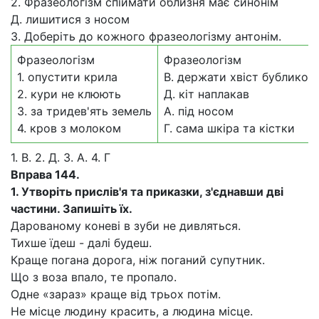
2. Фразеологізм спіймати облизня має синонім
Д. лишитися з носом
3. Доберіть до кожного фразеологізму антонім.
Фразеологізм
Фразеологізм
1. опустити крила
В. держати хвіст бубликом
2. кури не клюють
Д. кіт наплакав
3. за тридев'ять земель
А. під носом
4. кров з молоком
Г. сама шкіра та кістки
1. В. 2. Д. 3. А. 4. Г
Вправа 144.
1.
Утворіть прислів'я та приказки, з'єднавши дві
частини. Запишіть їх.
Дарованому коневі в зуби не дивляться.
Тихше їдеш - далі будеш.
Краще погана дорога, ніж поганий супутник.
Що з воза впало, те пропало.
Одне «зараз» краще від трьох потім.
Не місце людину красить, а людина місце.