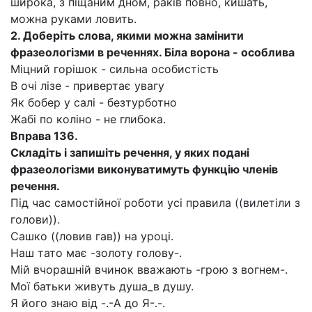
широка, з піщаним дном, раків повно, кишать,
можна руками ловить.
2.
Доберіть слова, якими можна замінити
фразеологізми в реченнях.
Біла ворона - особлива
Міцний горішок - сильна особистість
В очі лізе - привертає увагу
Як бобер у салі - безтурботно
Жабі по коліно - не глибока.
Вправа 136.
Складіть і запишіть речення, у яких подані
фразеологізми виконуватимуть функцію членів
речення.
Під час самостійної роботи усі правила ((вилетіли з
голови)).
Сашко ((ловив гав)) на уроці.
Наш тато має -золоту голову-.
Мій вчорашній вчинок вважають -грою з вогнем-.
Мої батьки живуть душа_в душу.
Я його знаю від -.-А до Я-.-.