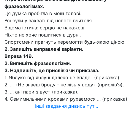
фразеологізмах.
Ця думка пробігла в моїй голові.
Усі були у захваті від нового вчителя.
Відома істина: серцю не накажеш.
Ніхто не хоче пошитися в дурні.
Спортсмени прагнуть перемогти будь-якою ціною.
2
.
Запишіть виправлені варіанти.
Вправа 149.
2.
Випишіть фразеологізми.
3.
Надпишіть, це прислів'я чи приказка.
1. Яблуко від яблуні далеко не впаде., (приказка).
2. ... «Не знаєш броду - не лізь у воду» (прислів'я).
3. ... ані пари з вуст (приказка).
4. Семимильними кроками рухаємося ... (приказка).
Інші завдання дивись тут...