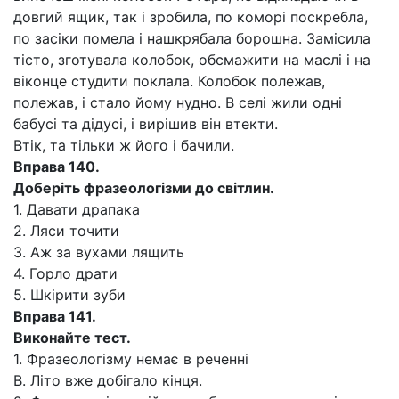
довгий ящик, так і зробила, по коморі поскребла,
по засіки помела і нашкрябала борошна. Замісила
тісто, зготувала колобок, обсмажити на маслі і на
віконце студити поклала. Колобок полежав,
полежав, і стало йому нудно. В селі жили одні
бабусі та дідусі, і вирішив він втекти.
Втік, та тільки ж його і бачили.
Вправа 140.
Доберіть фразеологізми до світлин.
1. Давати драпака
2. Ляси точити
3. Аж за вухами лящить
4. Горло драти
5. Шкірити зуби
Вправа 141.
Виконайте тест.
1. Фразеологізму немає в реченні
В. Літо вже добігало кінця.