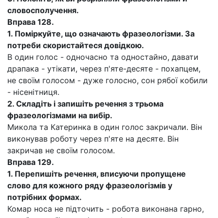
словосполучення.
Вправа 128.
1.
Поміркуйте, що означають фразеологізми. За
потреби скористайтеся довідкою.
В один голос - одночасно та одностайно, давати
драпака - утікати, через п'яте-десяте - похапцем,
не своїм голосом - дуже голосно, сон рябої кобили
- нісенітниця.
2.
Складіть і запишіть речення з трьома
фразеологізмами на вибір.
Микола та Катеринка в один голос закричали. Він
виконував роботу через п'яте на десяте. Він
закричав не своїм голосом.
Вправа 129.
1
.
Перепишіть речення, вписуючи пропущене
слово для кожного ряду фразеологізмів у
потрібних формах.
Комар носа не підточить - робота виконана гарно,