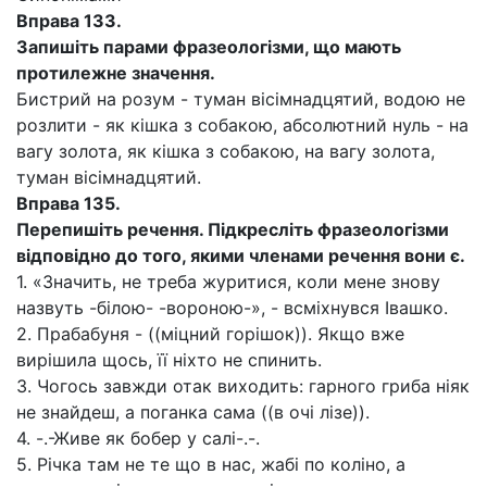
Вправа 133.
Запишіть парами фразеологізми, що мають
протилежне значення.
Бистрий на розум - туман вісімнадцятий, водою не
розлити - як кішка з собакою, абсолютний нуль - на
вагу золота, як кішка з собакою, на вагу золота,
туман вісімнадцятий.
Вправа 135.
Перепишіть речення. Підкресліть фразеологізми
відповідно до того, якими членами речення вони є.
1. «Значить, не треба журитися, коли мене знову
назвуть -білою- -вороною-», - всміхнувся Івашко.
2. Прабабуня - ((міцний горішок)). Якщо вже
вирішила щось, її ніхто не спинить.
3. Чогось завжди отак виходить: гарного гриба ніяк
не знайдеш, а поганка сама ((в очі лізе)).
4. -.-Живе як бобер у салі-.-.
5. Річка там не те що в нас, жабі по коліно, а