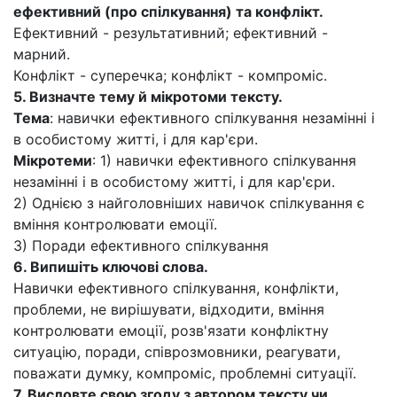
ефективний
(про спілкування) та
конфлікт.
Ефективний - результативний; ефективний -
марний.
Конфлікт - суперечка; конфлікт - компроміс.
5.
Визначте тему й мікротоми тексту.
Тема
: навички ефективного спілкування незамінні і
в особистому житті, і для кар'єри.
Мікротеми
: 1) навички ефективного спілкування
незамінні і в особистому житті, і для кар'єри.
2) Однією з найголовніших навичок спілкування є
вміння контролювати емоції.
3) Поради ефективного спілкування
6.
Випишіть ключові слова.
Навички ефективного спілкування, конфлікти,
проблеми, не вирішувати, відходити, вміння
контролювати емоції, розв'язати конфліктну
ситуацію, поради, співрозмовники, реагувати,
поважати думку, компроміс, проблемні ситуації.
7.
Висловте свою згоду з автором тексту чи