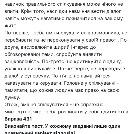
навичок правильного спілкування може нічого не
впити. Крім того, наслідки невміння вести діалог
навіть можуть негативно позначитися на вашому
житті.
По-перше, треба вміти слухати співрозмовника, не
перебивати та не переконувати у своїй правоті. По-
друге, висловлюйте щирий інтерес до
обговорюваної теми, спробуйте виявити
зацікавленість. По-третє, не критикуйте людину,
уважно її вислухайте. По-четверте, не переводьте
г
діало
у суперечку. По-п’яте, не намагайтеся
наказувати та керувати. Головне у спілкуванні -
пам’ятати, що кожна людина має право на свою
думку.
Отож, вміння спілкуватися - це справжнє
мистецтво, яке треба розвивати у собі з дитинства.
Вправа 431
Виконайте тест. У кожному завданні лише один
правильний варіант відповіді.