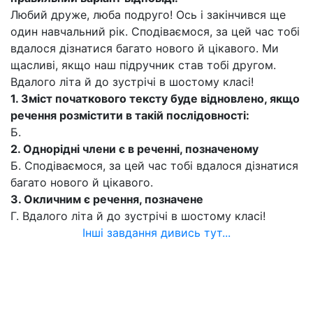
Любий друже, люба подруго! Ось і закінчився ще
один навчальний рік. Сподіваємося, за цей час тобі
вдалося дізнатися багато нового й цікавого. Ми
щасливі, якщо наш підручник став тобі другом.
Вдалого літа й до зустрічі в шостому класі!
1.
Зміст початкового тексту буде відновлено, якщо
речення розмістити в такій послідовності:
Б.
2.
Однорідні члени є в реченні, позначеному
Б. Сподіваємося, за цей час тобі вдалося дізнатися
багато нового й цікавого.
3.
Окличним є речення, позначене
Г. Вдалого літа й до зустрічі в шостому класі!
Інші завдання дивись тут...