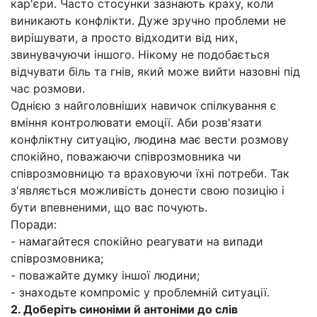
кар'єри. Часто стосунки зазнають краху, коли
виникають конфлікти. Дуже зручно проблеми не
вирішувати, а просто відходити від них,
звинувачуючи іншого. Нікому не подобається
відчувати біль та гнів, який може вийти назовні під
час розмови.
Однією з найголовніших навичок спілкування є
вміння контролювати емоції. Аби розв'язати
конфліктну ситуацію, людина має вести розмову
спокійно, поважаючи співрозмовника чи
співрозмовницю та враховуючи їхні потреби. Так
з'являється можливість донести свою позицію і
бути впевненими, що вас почують.
Поради:
- намагайтеся спокійно реагувати на випади
співрозмовника;
- поважайте думку іншої людини;
- знаходьте компроміс у проблемній ситуації.
2.
Доберіть синоніми й антоніми до слів