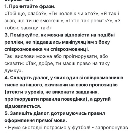
1.
Прочитайте фрази.
«Тобі що, слабо?», «Ти чоловік чи хто?», «Я так і
знав, що ти не зможеш!», «І хто так робить?», «З
тобою завжди так!»
3.
Поміркуйте, як можна відповісти на подібні
репліки, не піддавшись маніпуляціям з боку
співрозмовника чи співрозмовниці.
Такі вислови можна або проігнорувати, або
сказати: «Так, добре, ти маєш право на таку
думку».
4.
Складіть діалог, у яких один зі співрозмовників
тисне на іншого, схиляючи на свою пропозицію
(втекти з уроків, не виконати завдання,
проігнорувати правила поведінки), а другий
відмовляється.
5.
Запишіть діалог, дотримуючись правил
оформлення прямої мови.
- Нумо сьогодні пограємо у футбол! - запропонував