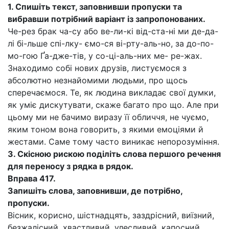
1.
Спишіть текст, заповнивши пропуски та
вибравши потрібний варіант із запропонованих.
Че-рез брак ча-су або ве-ли-кі від-ста-ні ми де-да-
лі бі-льше спі-лку- ємо-ся ві-рту-аль-но, за до-по-
мо-гою Ґа-дже-тів, у со-ці-аль-них ме- ре-жах.
Знаходимо собі нових друзів, листуємося з
абсолютно незнайомими людьми, про щось
сперечаємося. Те, як людина викладає свої думки,
як уміє дискутувати, скаже багато про що. Але при
цьому ми не бачимо виразу її обличчя, не чуємо,
яким тоном вона говорить, з якими емоціями й
жестами. Саме тому часто виникає непорозуміння.
3.
Скісною рискою поділіть слова першого речення
для переносу з рядка в рядок.
Вправа 417.
Запишіть слова, заповнивши, де потрібно,
пропуски.
Вісник, корисно, шістнадцять, заздрісний, виїзний,
безжалісний, хвастливий, улесливий, капосний,