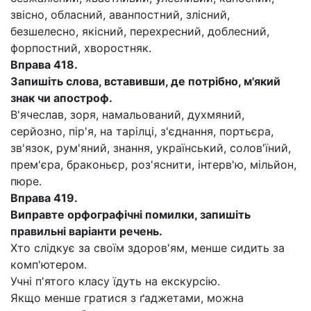
звісно, обласний, аванпостний, злісний,
безшелесно, якісний, перехресний, доблесний,
форпостний, хворостняк.
Вправа 418.
Запишіть слова, вставивши, де потрібно, м'який
знак чи апостроф.
В'ячеслав, зоря, намальований, духмяний,
серйозно, пір'я, на тарілці, з'єднання, портьєра,
зв'язок, рум'яний, знання, український, солов'їний,
прем'єра, браконьєр, роз'яснити, інтерв'ю, мільйон,
пюре.
Вправа 419.
Виправте орфографічні помилки, запишіть
правильні варіанти речень.
Хто слідкує за своїм здоров'ям, менше сидить за
комп'ютером.
Учні п'ятого класу їдуть на екскурсію.
Якщо менше гратися з ґаджетами, можна