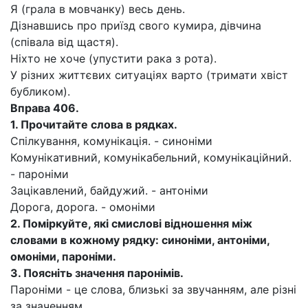
Я (грала в мовчанку) весь день.
Дізнавшись про приїзд свого кумира, дівчина
(співала від щастя).
Ніхто не хоче (упустити рака з рота).
У різних життєвих ситуаціях варто (тримати хвіст
бубликом).
Вправа 406.
1.
Прочитайте слова в рядках.
Спілкування, комунікація. - синоніми
Комунікативний, комунікабельний, комунікаційний.
- пароніми
Зацікавлений, байдужий. - антоніми
Дорога, дорога. - омоніми
2.
Поміркуйте, які смислові відношення між
словами в кожному рядку: синоніми, антоніми,
омоніми, пароніми.
3.
Поясніть значення паронімів.
Пароніми - це слова, близькі за звучанням, але різні
за значенням.