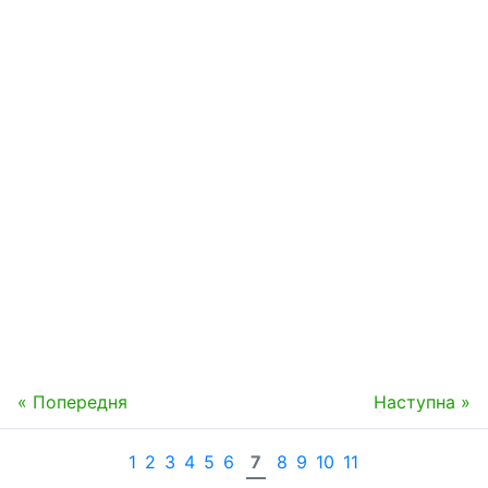
« Попередня
Наступна »
1
2
3
4
5
6
7
8
9
10
11