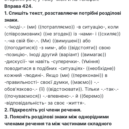
Вправа 424.
1.
Спишіть текст, розставляючи потрібні розділові
знаки.
-.-Іноді-.- (ми) ((потрапляємо)) -в ситуацію-, коли
(співрозмовник) ((не згоден)) із -нами- і ((схиляє))
-.-на свій бік-.-. (Ми) ((вимушені)) або
((погодитися)) -з ним-, або ((відстояти)) свою
-позицію-. Іноді другий (варіант) ((вимагає))
-дискусії- чи навіть -суперечки-. (Уміння)
поводитися в подібних -ситуаціях- ((необхідне))
кожний -людині-. Якщо (ми) ((переконані)) в
-правильності- своєї думки, ((маємо)) -.-
обов'язково-.- (її) ((відстоювати)). Тільки -.-так-.-
((почуваємося)) -.-впевнено-.- й ((беремо))
-відповідальність- за своє -життя-.
2.
Підкресліть усі члени речення.
3.
Поясніть розділові знаки між однорідними
членами речення та між частинами складного