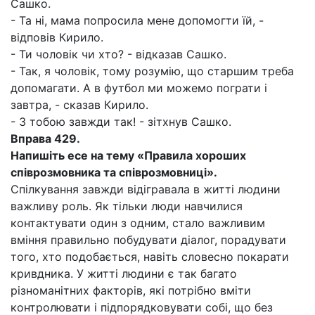
Сашко.
- Та ні, мама попросила мене допомогти їй, -
відповів Кирило.
- Ти чоловік чи хто? - відказав Сашко.
- Так, я чоловік, тому розумію, що старшим треба
допомагати. А в футбол ми можемо пограти і
завтра, - сказав Кирило.
- З тобою завжди так! - зітхнув Сашко.
Вправа 429.
Напишіть есе на тему
«Правила хороших
співрозмовника та співрозмовниці».
Спілкування завжди відігравала в житті людини
важливу роль. Як тільки люди навчилися
контактувати один з одним, стало важливим
вміння правильно побудувати діалог, порадувати
того, хто подобається, навіть словесно покарати
кривдника. У житті людини є так багато
різноманітних факторів, які потрібно вміти
контролювати і підпорядковувати собі, що без