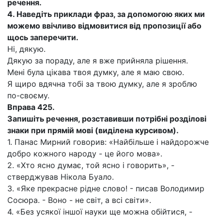
речення.
4.
Наведіть приклади фраз, за допомогою яких ми
можемо ввічливо відмовитися від пропозиції або
щось заперечити.
Ні, дякую.
Дякую за пораду, але я вже прийняла рішення.
Мені була цікава твоя думку, але я маю свою.
Я щиро вдячна тобі за твою думку, але я зроблю
по-своєму.
Вправа 425.
Запишіть речення, розставивши потрібні розділові
знаки при прямій мові (виділена курсивом).
1. Панас Мирний говорив: «Найбільше і найдорожче
добро кожного народу - це його мова».
2. «Хто ясно думає, той ясно і говорить», -
стверджував Нікола Буало.
3. «Яке прекрасне рідне слово! - писав Володимир
Сосюра. - Воно - не світ, а всі світи».
4. «Без усякої іншої науки ще можна обійтися, -