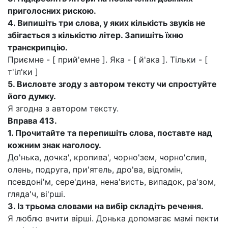
приголосних рискою.
4.
Випишіть три слова, у яких кількість звуків не
збігається з кількістю літер. Запишіть їхню
транскрипцію.
Приємне - [ прий'емне ]. Яка - [ й'ака ]. Тільки - [
т'іл'ки ]
5.
Висловте згоду з автором тексту чи спростуйте
його думку.
Я згодна з автором тексту.
Вправа 413.
1.
Прочитайте та перепишіть слова, поставте над
кожним знак наголосу.
До'нька, дочка', кропива', чорно'зем, чорно'слив,
олень, подруга, при'ятель, дро'ва, відгомін,
псевдоні'м, сере'дина, нена'висть, випадок, ра'зом,
гляда'ч, ві'рші.
3.
Із трьома словами на вибір складіть речення.
Я люблю вчити вірші. Донька допомагає мамі пекти