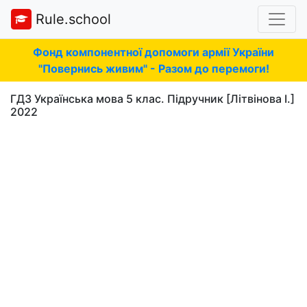
Rule.school
Фонд компонентної допомоги армії України
"Повернись живим" - Разом до перемоги!
ГДЗ Українська мова 5 клас. Підручник [Літвінова І.]
2022