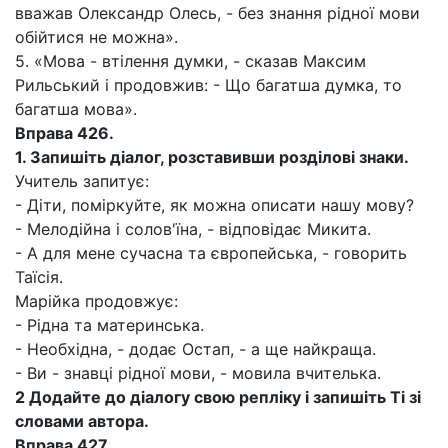
вважав Олександр Олесь, - без знання рідної мови
обійтися не можна».
5. «Мова - втілення думки, - сказав Максим
Рильський і продовжив: - Що багатша думка, то
багатша мова».
Вправа 426.
1.
Запишіть діалог, розставивши розділові знаки.
Учитель запитує:
- Діти, поміркуйте, як можна описати нашу мову?
- Мелодійна і солов'їна, - відповідає Микита.
- А для мене сучасна та європейська, - говорить
Таїсія.
Марійка продовжує:
- Рідна та материнська.
- Необхідна, - додає Остап, - а ще найкраща.
- Ви - знавці рідної мови, - мовила вчителька.
2
Додайте до діалогу свою репліку і запишіть Ті зі
словами автора.
Вправа 427.