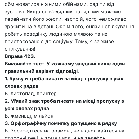
обмінюватися ніжними обіймами, радіти від
зустрічі. Якщо співбесідник поряд, ми можемо
переймати його жести, настрій, чого неможливо
зробити на відстані. Окрім того, онлайн спілкування
робить поведінку людиною млявою та не
пристосованою до соціуму. Тому, я за живе
спілкування!
Вправа 423.
Виконайте тест. У кожному завданні лише один
правильний варіант відповіді.
1.
Букву
и
треба писати на місці пропуску в усіх
словах рядка
В. листопад, принтер
2.
М'який знак треба писати на місці пропуску в
усіх словах рядка
В. жменьці, мільйон
3.
Орфографічну помилку допущено в рядку
В. Зосередтеся на розмові, не відволікайтеся на
сторонні речі, у тому числі й на телефон.