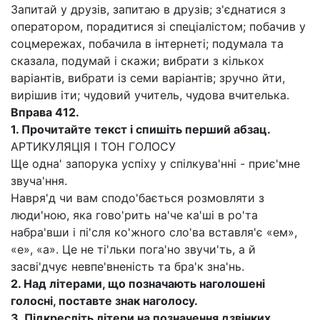
Запитай у друзів, запитаю в друзів; з'єднатися з
оператором, порадитися зі спеціалістом; побачив у
соцмережах, побачила в інтернеті; подумала та
сказала, подумай і скажи; вибрати з кількох
варіантів, вибрати із семи варіантів; зручно йти,
вирішив іти; чудовий учитель, чудова вчителька.
Вправа 412.
1.
Прочитайте текст і спишіть перший абзац.
АРТИКУЛЯЦІЯ І ТОН ГОЛОСУ
Ще одна' запорука успіху у спілкува'нні - приє'мне
звуча'ння.
Навря'д чи вам сподо'бається розмовляти з
люди'ною, яка гово'рить на'че ка'ші в ро'та
набра'вши і пі'сля ко'жного сло'ва вставля'є «ем»,
«е», «а». Це не ті'льки пога'но звучи'ть, а й
засві'дчує невпе'вненість та бра'к зна'нь.
2.
Над літерами, що позначають наголошені
голосні, поставте знак наголосу.
3.
Підкресліть літери на позначення дзвінких