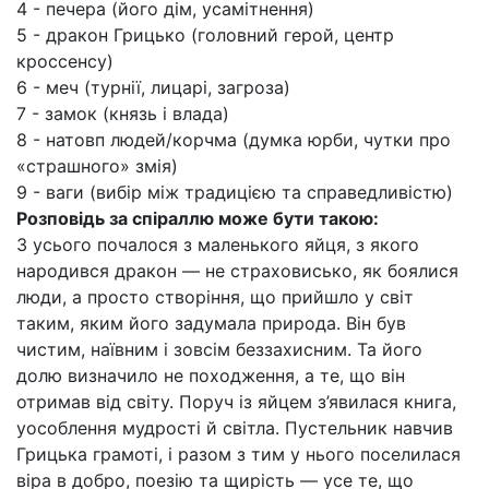
4 - печера (його дім, усамітнення)
5 - дракон Грицько (головний герой, центр
кроссенсу)
6 - меч (турнії, лицарі, загроза)
7 - замок (князь і влада)
8 - натовп людей/корчма (думка юрби, чутки про
«страшного» змія)
9 - ваги (вибір між традицією та справедливістю)
Розповідь за спіраллю може бути такою:
З усього почалося з маленького яйця, з якого
народився дракон — не страховисько, як боялися
люди, а просто створіння, що прийшло у світ
таким, яким його задумала природа. Він був
чистим, наївним і зовсім беззахисним. Та його
долю визначило не походження, а те, що він
отримав від світу. Поруч із яйцем з’явилася книга,
уособлення мудрості й світла. Пустельник навчив
Грицька грамоті, і разом з тим у нього поселилася
віра в добро, поезію та щирість — усе те, що