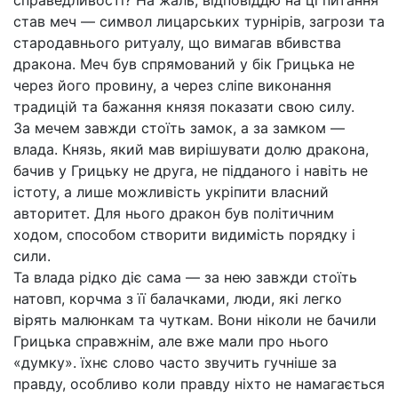
справедливості? На жаль, відповіддю на ці питання
став меч — символ лицарських турнірів, загрози та
стародавнього ритуалу, що вимагав вбивства
дракона. Меч був спрямований у бік Грицька не
через його провину, а через сліпе виконання
традицій та бажання князя показати свою силу.
За мечем завжди стоїть замок, а за замком —
влада. Князь, який мав вирішувати долю дракона,
бачив у Грицьку не друга, не підданого і навіть не
істоту, а лише можливість укріпити власний
авторитет. Для нього дракон був політичним
ходом, способом створити видимість порядку і
сили.
Та влада рідко діє сама — за нею завжди стоїть
натовп, корчма з її балачками, люди, які легко
вірять малюнкам та чуткам. Вони ніколи не бачили
Грицька справжнім, але вже мали про нього
«думку». їхнє слово часто звучить гучніше за
правду, особливо коли правду ніхто не намагається