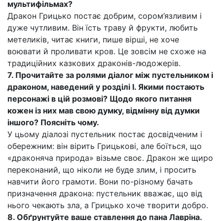
мультифільмах?
Дракон Грицько постає добрим, сором’язливим і
дуже чутливим. Він їсть траву й фрукти, любить
метеликів, читає книги, пише вірші, не хоче
воювати й проливати кров. Це зовсім не схоже на
традиційних казкових драконів-людожерів.
7. Прочитайте за ролями діалог між пустельником і
драконом, наведений у розділі І. Якими постають
персонажі в цій розмові? Щодо якого питання
кожен із них мав свою думку, відмінну від думки
іншого? Поясніть чому.
У цьому діалозі пустельник постає досвідченим і
обережним: він вірить Грицькові, але боїться, що
«драконяча природа» візьме своє. Дракон же щиро
переконаний, що ніколи не буде злим, і просить
навчити його грамоти. Вони по-різному бачать
призначення дракона: пустельник вважає, що від
нього чекають зла, а Грицько хоче творити добро.
8. Обґрунтуйте ваше ставлення до пана Лавріна.