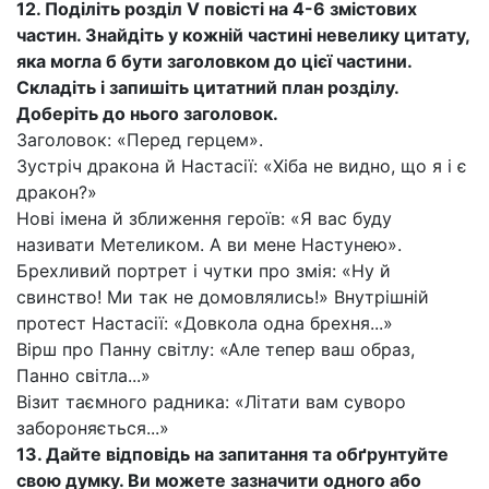
12. Поділіть розділ V повісті на 4-6 змістових
частин. Знайдіть у кожній частині невелику цитату,
яка могла б бути заголовком до цієї частини.
Складіть і запишіть цитатний план розділу.
Доберіть до нього заголовок.
Заголовок: «Перед герцем».
Зустріч дракона й Настасії: «Хіба не видно, що я і є
дракон?»
Нові імена й зближення героїв: «Я вас буду
називати Метеликом. А ви мене Настунею».
Брехливий портрет і чутки про змія: «Ну й
свинство! Ми так не домовлялись!» Внутрішній
протест Настасії: «Довкола одна брехня...»
Вірш про Панну світлу: «Але тепер ваш образ,
Панно світла...»
Візит таємного радника: «Літати вам суворо
забороняється...»
13. Дайте відповідь на запитання та обґрунтуйте
свою думку. Ви можете зазначити одного або