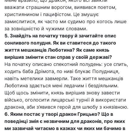
Мене вразило, що дракон, якого всі звикли
вважати страшним ворогом, виявився поетом,
християнином і пацифістом. Це змушує
замислитися, як часто ми судимо про когось лише
за зовнішністю й чужими словами.
5. Знайдіть на початку твору й зачитайте опис
сонливого полудня. Як ви ставитеся до такого
життя мешканців Люботина? Як саме князь
вирішив змінити стан справ у своїй державі?
На початку описано спекотний полудень: усе спить,
ходить баба Дрімота, по ниві блукає Полудниця,
навіть метелики завмерли. Таке життя мешканців
Люботина здається мені ледачим і бездіяльним.
Щоб щось змінити, князь вирішив знову завести
військо, оголосити лицарські турнії й використати
дракона, аби з’явився герой для шлюбу з князівною.
6. Яким постає у творі дракон Грицько? Що в
поведінці змія є незвичним для драконів, про яких
ми зазвичай читаємо в казках чи яких ми бачимо в