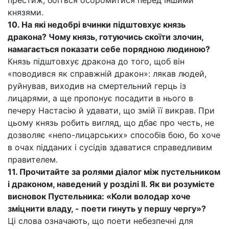
престиж, боїться осоромитися перед іншими
князями.
10. На які недобрі вчинки підштовхує князь
дракона? Чому князь, готуючись скоїти злочин,
намагається показати себе порядною людиною?
Князь підштовхує дракона до того, щоб він
«поводився як справжній дракон»: лякав людей,
руйнував, виходив на смертельний герць із
лицарями, а ще пропонує посадити в нього в
печеру Настасію й удавати, що змій її викрав. При
цьому князь робить вигляд, що дбає про честь, не
дозволяє «непо-лицарських» способів бою, бо хоче
в очах підданих і сусідів здаватися справедливим
правителем.
11. Прочитайте за ролями діалог між пустельником
і драконом, наведений у розділі II. Як ви розумієте
висновок Пустельника: «Коли володар хоче
зміцнити владу, - поети гинуть у першу чергу»?
Ці слова означають, що поети небезпечні для