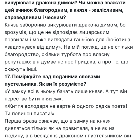
викурювати дракона димом? Чи можна вважати
цей вчинок благородним, а князя - жалісливим,
справедливим і чесним?
Князь заборонив викурювати дракона димом, бо
зрозумів, що це не відповідає лицарським
правилам і може виглядати ганьбою для Люботина:
«задихнувся від диму». На мій погляд, це не стільки
благородство, скільки турбота про власну
репутацію: він думає не про Грицька, а про те, що
скажуть інші.
17. Поміркуйте над поданими словами
пустельника. Як ви їх розумієте?
«У замку всі в ньому бачать лише князя. А тут він
перестає бути князем».
«Життя володаря не варте й одного рядка поета!
Ти повинен писати!»
Перша фраза означає, що в замку на князя
дивляться тільки як на правителя, а не як на
людину, а в бесідах із драконом і пустельником він