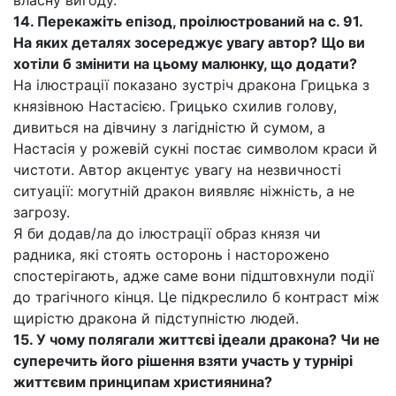
власну вигоду.
14. Перекажіть епізод, проілюстрований на с. 91.
На яких деталях зосереджує увагу автор? Що ви
хотіли б змінити на цьому малюнку, що додати?
На ілюстрації показано зустріч дракона Грицька з
князівною Настасією. Грицько схилив голову,
дивиться на дівчину з лагідністю й сумом, а
Настасія у рожевій сукні постає символом краси й
чистоти. Автор акцентує увагу на незвичності
ситуації: могутній дракон виявляє ніжність, а не
загрозу.
Я би додав/ла до ілюстрації образ князя чи
радника, які стоять осторонь і насторожено
спостерігають, адже саме вони підштовхнули події
до трагічного кінця. Це підкреслило б контраст між
щирістю дракона й підступністю людей.
15. У чому полягали життєві ідеали дракона? Чи не
суперечить його рішення взяти участь у турнірі
життєвим принципам християнина?