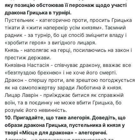
яку позицію обстоював її персонаж щодо участі
дракона Грицька в турнірі.
Пустельник - категорично проти, просить Грицька
тікати й «жити наперекір усім князям». Таємний
радник - за турнір, бо це спосіб зміцнити владу і
«зробити героя» з вигідного лицаря.
Князь - наполягає на герці, посилаючись на закон і
престиж держави.
Князівна Настасія - співчуває дракону, вважає все
«безглуздою брехнею» і не хоче його смерті.
Дракон - спершу проти, але зрештою погоджується
як на самопожертву заради Люботина й князя.
Лицар Лаврін - приїжджає битися як справжній
воїн, та в поєдинку не може вбити Грицька, бо
розуміє його невинність.
10. Пригадайте, що таке алегорія. Доведіть, що
образи дракона Грицька, пустельника й князя у
творі «Місце для дракона» - алегоричні.