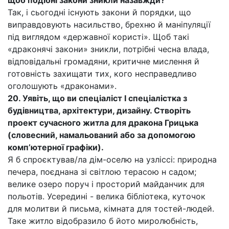
щоб подібні закони зникли назавжди?
Так, і сьогодні існують закони й порядки, що
виправдовують насильство, брехню й маніпуляції
під виглядом «державної користі». Щоб такі
«драконячі закони» зникли, потрібні чесна влада,
відповідальні громадяни, критичне мислення й
готовність захищати тих, кого несправедливо
оголошують «драконами».
20. Уявіть, що ви спеціаліст І спеціалістка з
будівництва, архітектури, дизайну. Створіть
проект сучасного житла для дракона Грицька
(словесний, намальований або за допомогою
комп’ютерної графіки).
Я б спроєктував/ла дім-оселю на узліссі: природна
печера, поєднана зі світлою терасою н садом;
велике озеро поруч і просторий майданчик для
польотів. Усередині - велика бібліотека, куточок
для молитви й письма, кімната для тостей-людей.
Таке житло відобразило б йото миролюбність,