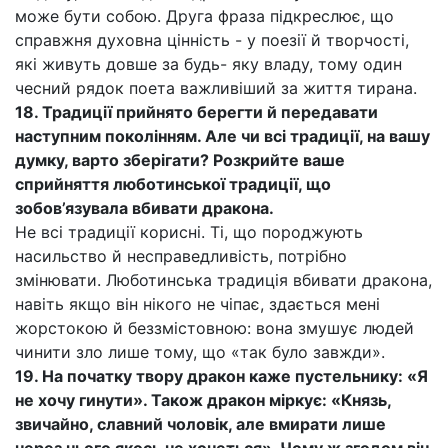
може бути собою. Друга фраза підкреслює, що
справжня духовна цінність - у поезії й творчості,
які живуть довше за будь- яку владу, тому один
чесний рядок поета важливіший за життя тирана.
18. Традиції прийнято берегти й передавати
наступним поколінням. Але чи всі традиції, на вашу
думку, варто зберігати? Розкрийте ваше
сприйняття люботинської традиції, що
зобов’язувала вбивати дракона.
Не всі традиції корисні. Ті, що породжують
насильство й несправедливість, потрібно
змінювати. Люботинська традиція вбивати дракона,
навіть якщо він нікого не чіпає, здається мені
жорстокою й беззмістовною: вона змушує людей
чинити зло лише тому, що «так було завжди».
19. На початку твору дракон каже пустельнику: «Я
не хочу гинути». Також дракон міркує: «Князь,
звичайно, славний чоловік, але вмирати лише