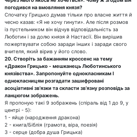
через нього якось не хочеться». Чому ж згодом він
погодився на вмовляння князя?
Спочатку Грицько думав тільки про власне життя й
чесно казав: «Я не хочу гинути». Але після розмов
із пустельником він відчув відповідальність за
Люботин і за долю князя й Настасії. Він вирішив
пожертвувати собою заради інших і заради свого
вчителя, який вірив у його слово.
20. Створіть за бажанням кроссенс на тему
«Дракон Грицько - мешканець Люботинського
князівства». Запропонуйте однокласникам І
однокласницям розгадати зашифровані
асоціативні зв’язки та скласти зв’язну розповідь за
ланцюгом зображень.
Я пропоную такі 9 зображень (спіраль від 1 до 9, у
центрі - 5):
1 - яйце (народження дракона)
2 - книга/Біблія (грамота, віра, поезія)
З - серце (добра душа Грицька)