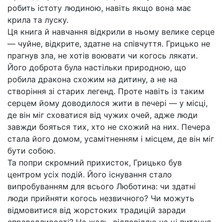
робить істоту людиною, навіть якщо вона має
крила та луску.
Ця книга й навчання відкрили в ньому велике серце
— чуйне, відкрите, здатне на співчуття. Грицько не
прагнув зла, не хотів воювати чи когось лякати.
Його доброта була настільки природною, що
робила дракона схожим на дитину, а не на
створіння зі старих легенд. Проте навіть із таким
серцем йому доводилося жити в печері — у місці,
де він міг сховатися від чужих очей, адже люди
завжди бояться тих, хто не схожий на них. Печера
стала його домом, усамітненням і місцем, де він міг
бути собою.
Та попри скромний прихисток, Грицько був
центром усіх подій. Його існування стало
випробуванням для всього Люботина: чи здатні
люди прийняти когось незвичного? Чи можуть
відмовитися від жорстоких традицій заради