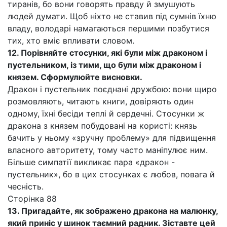
тиранів, бо вони говорять правду й змушують
людей думати. Щоб ніхто не ставив під сумнів їхню
владу, володарі намагаються першими позбутися
тих, хто вміє впливати словом.
12. Порівняйте стосунки, які були між драконом і
пустельником, із тими, що були між драконом і
князем. Сформулюйте висновки.
Дракон і пустельник поєднані дружбою: вони щиро
розмовляють, читають книги, довіряють один
одному, їхні бесіди теплі й сердечні. Стосунки ж
дракона з князем побудовані на користі: князь
бачить у ньому «зручну проблему» для підвищення
власного авторитету, тому часто маніпулює ним.
Більше симпатії викликає пара «дракон -
пустельник», бо в цих стосунках є любов, повага й
чесність.
Сторінка 88
13. Пригадайте, як зображено дракона на малюнку,
який приніс у шинок таємний радник. Зіставте цей