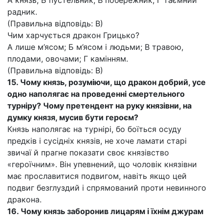
А князь; Б пустельник; В побережник; Г таємний
радник.
(Правильна відповідь: В)
Чим харчується дракон Грицько?
А лише м’ясом; Б м’ясом і людьми; В травою,
плодами, овочами; Г камінням.
(Правильна відповідь: В)
15. Чому князь, розуміючи, що дракон добрий, усе
одно наполягає на проведенні смертельного
турніру? Чому претендент на руку князівни, на
думку князя, мусив бути героєм?
Князь наполягає на турнірі, бо боїться осуду
предків і сусідніх князів, не хоче ламати старі
звичаї й прагне показати своє князівство
«героїчним». Він упевнений, що чоловік князівни
має прославитися подвигом, навіть якщо цей
подвиг безглуздий і спрямований проти невинного
дракона.
16. Чому князь заборонив лицарям і їхнім джурам