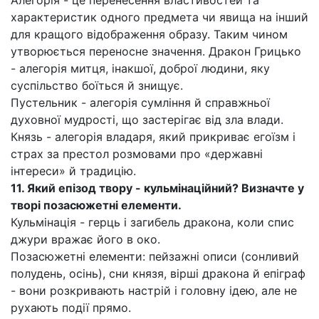
Алегорія - це перенесення властивостей та
характеристик одного предмета чи явища на інший
для кращого відображення образу. Таким чином
утворюється переносне значення. Дракон Грицько
- алегорія митця, інакшої, доброї людини, яку
суспільство боїться й знищує.
Пустельник - алегорія сумління й справжньої
духовної мудрості, що застерігає від зла влади.
Князь - алегорія владаря, який прикриває егоїзм і
страх за престол розмовами про «державні
інтереси» й традицію.
11. Який епізод твору - кульмінаційний? Визначте у
творі позасюжетні елементи.
Кульмінація - герць і загибель дракона, коли спис
джури вражає його в око.
Позасюжетні елементи: пейзажні описи (сонливий
полудень, осінь), сни князя, вірші дракона й епіграф
- вони розкривають настрій і головну ідею, але не
рухають події прямо.