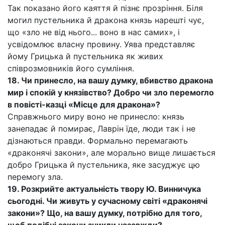
Так показано його каяття й пізнє прозріння. Біля
могил пустельника й дракона князь нарешті чує,
що «зло не від нього... воно в нас самих», і
усвідомлює власну провину. Уява представляє
йому Грицька й пустельника як живих
співрозмовників його сумління.
18. Чи принесло, на вашу думку, вбивство дракона
мир і спокій у князівство? Добро чи зло перемогло
в повісті-казці «Місце для дракона»?
Справжнього миру воно не принесло: князь
занепадає й помирає, Лаврін їде, люди так і не
дізнаються правди. Формально перемагають
«драконячі закони», але морально вище лишається
добро Грицька й пустельника, яке засуджує цю
перемогу зла.
19. Розкрийте актуальність твору Ю. Винничука
сьогодні. Чи живуть у сучасному світі «драконячі
закони»? Що, на вашу думку, потрібно для того,