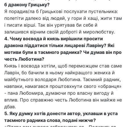
б дракону Грицьку?
Я порадив/ла б Грицькові послухати пустельника:
полетіти далеко від людей, у гори й хащі, жити там
і писати вірші. Так він урятував би себе й
залишився вірним своїй доброті й миролюбству.
4. Чому воєвода й князь вирішили просити
дракона піддатися тільки лицареві Лавріну? Які
мотиви були в таємного радника? Чи думав він про
честь Люботина?
Князь і воєвода хотіли, щоб переможцем став саме
Лаврін, бо бачили в ньому найкращого жениха й
майбутнього володаря Люботина. Таємний радник,
навпаки, намагався проштовхнути свого «обранця»
- пана Любомира, думаючи про власну вигоду й
вплив. Про справжню честь Люботина він майже не
дбав.
5. Яку думку хотів донести автор, уклавши в уста
таємного радника слова, подані нижче?