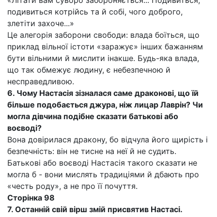
«Літати вам суворо забороняється... Подивиться,
подивиться котрійсь та й собі, чого доброго,
злетіти захоче...»
Це алегорія заборони свободи: влада боїться, що
приклад вільної істоти «заражує» інших бажанням
бути вільними й мислити інакше. Будь-яка влада,
що так обмежує людину, є небезпечною й
несправедливою.
6. Чому Настасія зізналася саме драконові, що їй
більше подобається джура, ніж лицар Лаврін? Чи
могла дівчина подібне сказати батькові або
воєводі?
Вона довірилася дракону, бо відчула його щирість і
безпечність: він не тисне на неї й не судить.
Батькові або воєводі Настасія такого сказати не
могла б - вони мислять традиціями й дбають про
«честь роду», а не про її почуття.
Сторінка 98
7. Останній свій вірш змій присвятив Настасі.