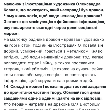
малюнок з ілюстраціями художника Олександра
Коваля, що показують, який насправді був дракон.
Чому князь хотів, щоб люди ненавиділи дракона?
Зіставте цю маніпуляцію з фейковою інформацією,
яку поширюють сьогодні через деякі соціальні
мережі.
На малюнку радника дракон - криваве чудовисько
на горі кісток, тоді як на ілюстраціях О. Коваля він
добрий, усміхнений, грається з метеликом. Князю
вигідно, щоб люди ненавиділи дракона: тоді легше
виправдати страх і війну, а також прославити
«героя», який уб’є змія. Це схоже на сучасні фейки,
коли влада або медіа спеціально спотворюють
інформацію, щоб керувати настроями людей.
14. Складіть кожен І кожна по два тестові завдання
до прочитаної частини твору. Обміняйтеся цими
завданнями одне з одним і дайте на них відповіді.
Хто першим натрапив на дракона біля Бистриці?