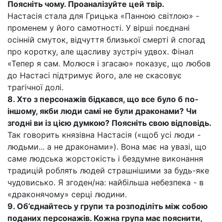
Поясніть чому. Проаналізуйте цей твір.
Настасія стала для Грицька «Панною світлою» -
променем у його самотності. У вірші поєднані
осінній смуток, відчуття близької смерті й спогад
про коротку, але щасливу зустріч удвох. Фінал
«Тепер я сам. Молюся і згасаю» показує, що любов
до Настасі підтримує його, але не скасовує
трагічної долі.
8. Хто з персонажів бідкався, що все було б по-
іншому, якби люди самі не були драконами? Чи
згодні ви із цією думкою? Поясніть свою відповідь.
Так говорить князівна Настасія («щоб усі люди -
людьми... а не драконами»). Вона має на увазі, що
саме людська жорстокість і бездумне виконання
традицій роблять людей страшнішими за будь-яке
чудовисько. Я згоден/на: найбільша небезпека - в
«драконячому» серці людини.
9. Об’єднайтесь у групи та розподіліть між собою
поданих персонажів. Кожна група має пояснити,