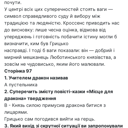
почути.
У центрі всіх цих суперечностей стоять ваги —
символ справедливого суду й вибору між
традицією та людяністю. Кроссенс приводить нас
до висновку: лише чесна оцінка, відмова від
упереджень і готовність побачити істину могли б
визначити, ким був Грицько
насправді. І тоді б ваги показали: він — добрий і
мирний мешканець Люботинського князівства, а
зовсім не чудовисько, яким його малювали.
Сторінка 97
1. Учителем дракон називав
А пустельника
2. Суперечить змісту повісті-казки «Місце для
дракона» твердження
В - Князь силою примусив дракона битися з
лицарями.
Грицько сам погодився вийти на герць.
3. Який вихід зі скрутної ситуації ви запропонували