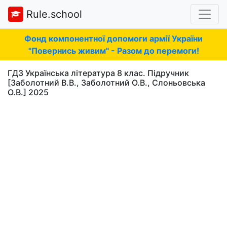
Rule.school
Фонд компонентної допомоги армії України
"Повернись живим" - Разом до перемоги!
ГДЗ Українська література 8 клас. Підручник
[Заболотний В.В., Заболотний О.В., Слоньовська
О.В.] 2025