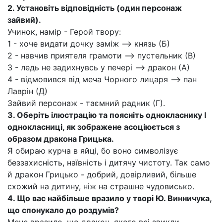
2. Установіть відповідність (один персонаж
зайвий).
Учинок, намір - Герой твору:
1 - хоче видати дочку заміж —> князь (Б)
2 - навчив приятеля грамоти —> пустельник (В)
З - ледь не задихнувсь у печері —> дракон (А)
4 - відмовився від меча Чорного лицаря —> пан
Лаврін (Д)
Зайвий персонаж - таємний радник (Г).
3. Оберіть ілюстрацію та поясніть однокласнику І
однокласниці, як зображене асоціюється з
образом дракона Грицька.
Я обираю курча в яйці, бо воно символізує
беззахисність, наївність і дитячу чистоту. Так само
й дракон Грицько - добрий, довірливий, більше
схожий на дитину, ніж на страшне чудовисько.
4. Що вас найбільше вразило у творі Ю. Винничука,
що спонукало до роздумів?