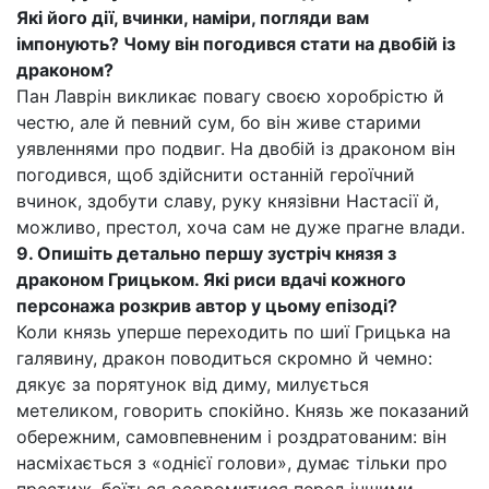
Які його дії, вчинки, наміри, погляди вам
імпонують? Чому він погодився стати на двобій із
драконом?
Пан Лаврін викликає повагу своєю хоробрістю й
честю, але й певний сум, бо він живе старими
уявленнями про подвиг. На двобій із драконом він
погодився, щоб здійснити останній героїчний
вчинок, здобути славу, руку князівни Настасії й,
можливо, престол, хоча сам не дуже прагне влади.
9. Опишіть детально першу зустріч князя з
драконом Грицьком. Які риси вдачі кожного
персонажа розкрив автор у цьому епізоді?
Коли князь уперше переходить по шиї Грицька на
галявину, дракон поводиться скромно й чемно:
дякує за порятунок від диму, милується
метеликом, говорить спокійно. Князь же показаний
обережним, самовпевненим і роздратованим: він
насміхається з «однієї голови», думає тільки про