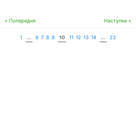
« Попередня
Наступна »
1
...
6
7
8
9
10
11
12
13
14
...
23