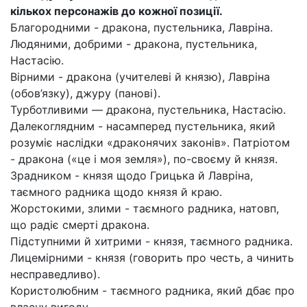
кількох персонажів до кожної позиції.
Благородними - дракона, пустельника, Лавріна.
Людяними, добрими - дракона, пустельника,
Настасію.
Вірними - дракона (учителеві й князю), Лавріна
(обов’язку), джуру (панові).
Турботливими — дракона, пустельника, Настасію.
Далекоглядним - насамперед пустельника, який
розуміє наслідки «драконячих законів». Патріотом
- дракона («це і моя земля»), по-своєму й князя.
Зрадником - князя щодо Грицька й Лавріна,
таємного радника щодо князя й краю.
Жорстокими, злими - таємного радника, натовп,
що радіє смерті дракона.
Підступними й хитрими - князя, таємного радника.
Лицемірними - князя (говорить про честь, а чинить
несправедливо).
Користолюбним - таємного радника, який дбає про