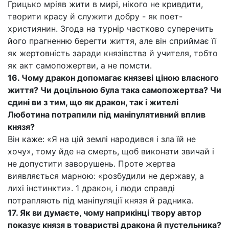
Грицько мріяв жити в мирі, нікого не кривдити,
творити красу й служити добру - як поет-
християнин. Згода на турнір частково суперечить
його прагненню берегти життя, але він сприймає її
як жертовність заради князівства й учителя, тобто
як акт самопожертви, а не помсти.
16. Чому дракон допомагає князеві ціною власного
життя? Чи доцільною була така самопожертва? Чи
єдині ви з тим, що як дракон, так і жителі
Люботина потрапили під маніпулятивний вплив
князя?
Він каже: «Я на цій землі народився і зла їй не
хочу», тому йде на смерть, щоб виконати звичай і
не допустити заворушень. Проте жертва
виявляється марною: «розбудили не державу, а
лихі інстинкти». 1 дракон, і люди справді
потрапляють під маніпуляції князя й радника.
17. Як ви думаєте, чому наприкінці твору автор
показує князя в товаристві дракона й пустельника?