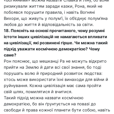
«Вогняними» можна назвати Славка й Ліну, бо вони
ризикували життям заради казки, Рона, який не
побоявся порушити правила, і навіть Вогняні
Вихори, що живуть у полум’ї, їх об’єднує полум’яна
любов до життя й відповідальність за світи.
18. Поясніть на основі прочитаного, чому розумні
істоти інших цивілізацій не намагаються впливати
на цивілізації, які розвинені гірше. Чи можна такий
підхід уважати космічною демократією? Чому
саме?
Рон пояснює, що мешканці Ра не можуть відкрито
прийти на Землю й дати всі свої знання, бо тоді
порушать волю й природний розвиток людства:
хтось може використати їхні винаходи для війни й
руйнування. Кожна цивілізація має сама пройти
свій шлях, помилятися й вчитися.
Такий підхід можна назвати космічною
демократією, бо він ґрунтується на повазі до
свободи й права кожної планети бути собою, навіть