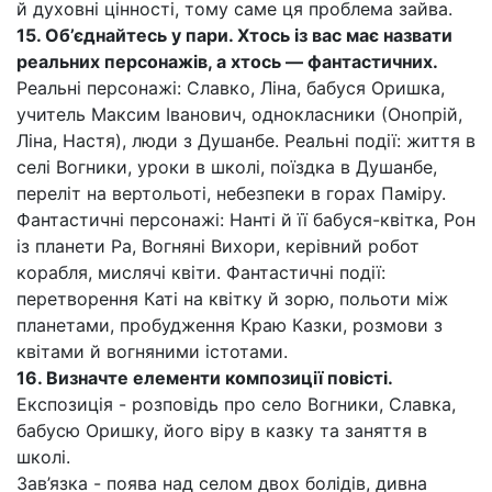
й духовні цінності, тому саме ця проблема зайва.
15. Об’єднайтесь у пари. Хтось із вас має назвати
реальних персонажів, а хтось — фантастичних.
Реальні персонажі: Славко, Ліна, бабуся Оришка,
учитель Максим Іванович, однокласники (Онопрій,
Ліна, Настя), люди з Душанбе. Реальні події: життя в
селі Вогники, уроки в школі, поїздка в Душанбе,
переліт на вертольоті, небезпеки в горах Паміру.
Фантастичні персонажі: Нанті й її бабуся-квітка, Рон
із планети Ра, Вогняні Вихори, керівний робот
корабля, мислячі квіти. Фантастичні події:
перетворення Каті на квітку й зорю, польоти між
планетами, пробудження Краю Казки, розмови з
квітами й вогняними істотами.
16. Визначте елементи композиції повісті.
Експозиція - розповідь про село Вогники, Славка,
бабусю Оришку, його віру в казку та заняття в
школі.
Зав’язка - поява над селом двох болідів, дивна