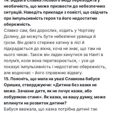
14. Відвага Славка Лісового іноді переходить у
необачність, що може призвести до небезпечних
ситуацій. Наведіть приклади з повісті, що свідчать
про імпульсивність героя та його недостатню
обережність.
Славко сам, без дорослих, ходить у Чортову
Долину, де можуть бути небезпечні урвища й
грози. Він довго стереже хатину в лісі й
підкрадається до вікна, хоча не знає, що там на
нього чекає. Також він ладен кинутися за Нанті в
полум’я, коли вона перетворюється, - усе це
показує імпульсивність і недостатню обережність,
але водночас - його справжню відвагу.
15. Поясніть, що мала на увазі Славкова бабуся
Оришка, стверджуючи: «Дитина без казки не
може. Зачахне дитя, як не почує казки, або
лобурякою стане». Як казка, на вашу думку, може
вплинути на розвиток дитини?
Бабуся вважала, що казка потрібна дитині так