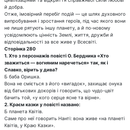
цивілізаціями та відкриття справжньої сили любові
й добра.
Отже, імовірний перебіг подій — це шлях духовного
випробування і зростання героїв, під час якого вони
не лише рятують іншу планету, а й по-новому
усвідомлюють цінність Землі, життя, дружби й
відповідальності за все живе у Всесвіті.
Сторінка 280
1. Хто з персонажів повісті О. Бердника «Хто
зважиться — вогняним наречеться» так, як і
Славко, вірить у дива?
Б баба Оришка.
Вона не сміється з його «вигадок», захищає онука
від батькових докорів і говорить, що чудо-цвіт
бачить той, «у кого серце ясне та вірне».
2. Краєм казки у повісті названо:
Б планета Квітів.
Саме про неї говорить Нанті: вона живе «на планеті
Квітів, у Краю Казки».