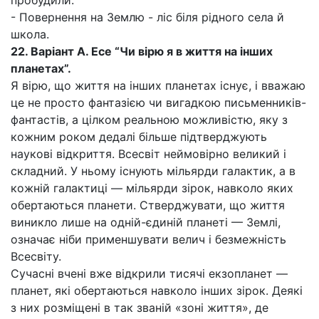
пробудили.
- Повернення на Землю - ліс біля рідного села й
школа.
22. Варіант А. Есе “Чи вірю я в життя на інших
планетах”.
Я вірю, що життя на інших планетах існує, і вважаю
це не просто фантазією чи вигадкою письменників-
фантастів, а цілком реальною можливістю, яку з
кожним роком дедалі більше підтверджують
наукові відкриття. Всесвіт неймовірно великий і
складний. У ньому існують мільярди галактик, а в
кожній галактиці — мільярди зірок, навколо яких
обертаються планети. Стверджувати, що життя
виникло лише на одній-єдиній планеті — Землі,
означає ніби применшувати велич і безмежність
Всесвіту.
Сучасні вчені вже відкрили тисячі екзопланет —
планет, які обертаються навколо інших зірок. Деякі
з них розміщені в так званій «зоні життя», де