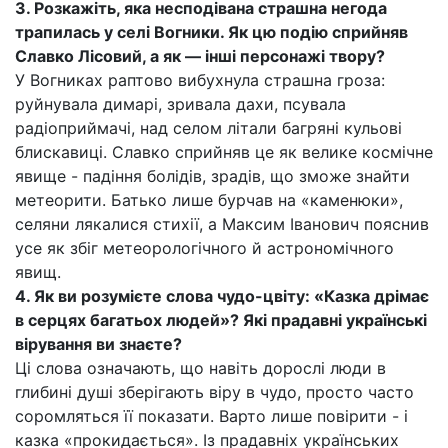
3. Розкажіть, яка несподівана страшна негода
трапилась у селі Вогники. Як цю подію сприйняв
Славко Лісовий, а як — інші персонажі твору?
У Вогниках раптово вибухнула страшна гроза:
руйнувала димарі, зривала дахи, псувала
радіоприймачі, над селом літали багряні кульові
блискавиці. Славко сприйняв це як велике космічне
явище - падіння болідів, зрадів, що зможе знайти
метеорити. Батько лише бурчав на «каменюки»,
селяни лякалися стихії, а Максим Іванович пояснив
усе як збіг метеорологічного й астрономічного
явищ.
4. Як ви розумієте слова чудо-цвіту: «Казка дрімає
в серцях багатьох людей»? Які прадавні українські
вірування ви знаєте?
Ці слова означають, що навіть дорослі люди в
глибині душі зберігають віру в чудо, просто часто
соромляться її показати. Варто лише повірити - і
казка «прокидається». Із прадавніх українських