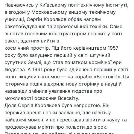
Навчаючись у Київському політехнічному інституті,
а згодом у Московському вищому технічному
училищі, Сергій Корольов обрав напрям
ракетобудування та аерокосмічної техніки. Саме
він став головним конструктором перших у світі
ракет, здатних вийти в
космічний простір. Під його керівництвом 1957
року було запущено перший у світі штучний
супутник Землі, що став початком космічної ери
людства. А 1961 року було здійснено перший у світі
політ людини в космос — на кораблі «Восток-1». Ця
історична подія відкрила нову сторінку в науці й
назавжди змінила уявлення людства про
можливості освоєння Всесвіту.
Доля Сергія Корольова була непростою. Він
пережив арешт і роки заслання, але навіть у
найважчі моменти не переставав вірити в науку та
продовжував мріяти про польоти до зірок.