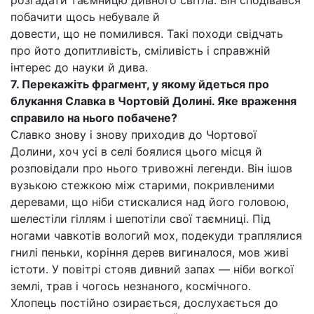
розгадати таємницю дивного світла. Він сподівався
побачити щось небувале й
довести, що не помилився. Такі походи свідчать
про йото допитливість, сміливість і справжній
інтерес до науки й дива.
7. Перекажіть фрагмент, у якому йдеться про
блукання Славка в Чортовій Долині. Яке враження
справило на нього побачене?
Славко знову і знову приходив до Чортової
Долини, хоч усі в селі боялися цього місця й
розповідали про нього тривожні легенди. Він ішов
вузькою стежкою між старими, покривленими
деревами, що ніби стискалися над його головою,
шелестіли гіллям і шепотіли свої таємниці. Під
ногами чавкотів вологий мох, подекуди траплялися
гнилі пеньки, коріння дерев вигиналося, мов живі
істоти. У повітрі стояв дивний запах — ніби вогкої
землі, трав і чогось незнаного, космічного.
Хлопець постійно озирається, дослухається до