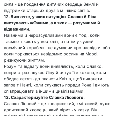
сила - це поєднання дитячих сердець Землі й
підтримки старших друзів із інших світів.
12. Визначте, у яких ситуаціях Славко й Ліна
виступають наївними, а в яких — розумними й
відважними.
Наївними й нерозсудливими вони є тоді, коли
таємно тікають у вертоліт, а потім у чужий
космічний корабель, не думаючи про наслідки, або
коли торкаються невідомих рослин на Марсі,
ризикуючи життям.
Розум та відвагу вони виявляють, коли Славко,
попри страх, шукає Ліну й рятує її з кокона, коли
обидва летять до планети Квітів, щоб виконати
заповіт Нанті, коли слухають поради Рона і вміють
співпрацювати з іншими цивілізаціями.
13. Схарактеризуйте Славка Лісового.
Славко Лісовий - це товариський, кмітливий, дуже
допитливий хлопець, який вірить у казку. Він