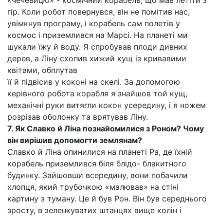
«чечевицю» - космічний корабель, що мав летіти з
гір. Коли робот повернувся, він не помітив нас,
увімкнув програму, і корабель сам полетів у
космос і приземлився на Марсі. На планеті ми
шукали їжу й воду. Я спробував плоди дивних
дерев, а Ліну схопив хижий кущ із кривавими
квітами, обплутав
її й підвісив у коконі на скелі. За допомогою
керівного робота корабля я знайшов той кущ,
механічні руки витягли кокон усередину, і я ножем
розрізав оболонку та врятував Ліну.
7. Як Славко й Ліна познайомилися з Роном? Чому
він вирішив допомогти землянам?
Славко й Ліна опинилися на планеті Ра, де їхній
корабель приземлився біля блідо- блакитного
будинку. Зайшовши всередину, вони побачили
хлопця, який трубочкою «малював» на стіні
картину з туману. Це й був Рон. Він був середнього
зросту, в зеленкуватих штанцях вище колін і