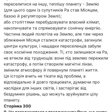
переселитися на іншу, теплішу планету - Землю
(для цього один із супутників Ра став Місяцем,
базою й регулятором Землі);
або століттями перебудовувати власний клімат,
накопичувати та спрямовувати сонячну енергію.
Частина людей полетіла на Землю, але там через
зближення Місяця сталися катастрофи, загинули
центри культури, і нащадки переселенців забули
своє космічне походження. Ті, хто залишився на Ра,
не втекли від труднощів: вони під землею пережили
катастрофу, а потім створили магнітні лінзи,
змінили атмосферу й повернули планеті життя.
Ця історія вчить не тікати від проблем, а
відповідально й довго працювати, думаючи про
наслідки для інших світів, і застерігає від
бездумних рішень, що можуть зруйнувати цілу
планету.
Сторінка 300