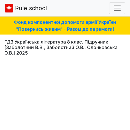
Rule.school
Фонд компонентної допомоги армії України
"Повернись живим" - Разом до перемоги!
ГДЗ Українська література 8 клас. Підручник
[Заболотний В.В., Заболотний О.В., Слоньовська
О.В.] 2025