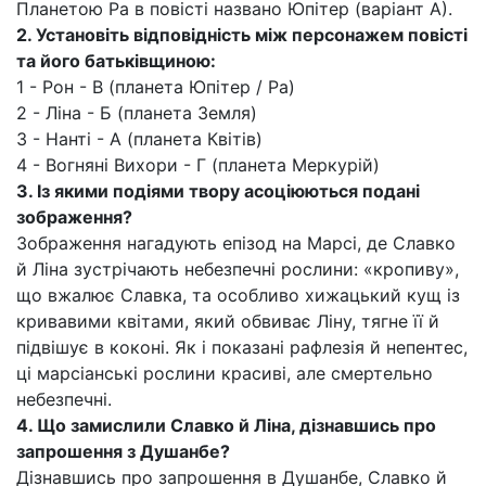
Планетою Ра в повісті названо Юпітер (варіант А).
2. Установіть відповідність між персонажем повісті
та його батьківщиною:
1 - Рон - В (планета Юпітер / Ра)
2 - Ліна - Б (планета Земля)
З - Нанті - А (планета Квітів)
4 - Вогняні Вихори - Г (планета Меркурій)
3. Із якими подіями твору асоціюються подані
зображення?
Зображення нагадують епізод на Марсі, де Славко
й Ліна зустрічають небезпечні рослини: «кропиву»,
що вжалює Славка, та особливо хижацький кущ із
кривавими квітами, який обвиває Ліну, тягне її й
підвішує в коконі. Як і показані рафлезія й непентес,
ці марсіанські рослини красиві, але смертельно
небезпечні.
4. Що замислили Славко й Ліна, дізнавшись про
запрошення з Душанбе?
Дізнавшись про запрошення в Душанбе, Славко й