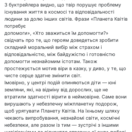
З буктрейлера видно, що твір порушує проблему
існування життя в космосі та відповідальності
людини за долю інших світів. Фрази «Планета Квітів
потребує
допомоги», «Хто зважиться їм допомогти?»
свідчать про те, що героям доведеться зробити
складний моральний вибір між страхом і
відповідальністю, між байдужістю і готовністю
допомогти незнайомим істотам. Також
простежується мотив віри в казку, у диво, у те, що
чисте серце здатне змінити світ.
Імовірно, у центрі подій опиняються діти — юні
земляни, які, на відміну від дорослих, ще не
втратили здатності вірити в неймовірне. Саме вони
вирушають у небезпечну міжпланетну подорож,
щоб урятувати Планету Квітів. На їхньому шляху
чекають випробування, незнайомі світи, космічні
небезпеки, але разом із тим — зустрічі з іншими