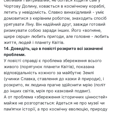
сміливий і витривалий, не боїться ходити сам у
Чортову Долину, ховається в космічному кораблі,
летить у невідомість. Славко винахідливий - уміє
домовитися з керівним роботом, знаходить спосіб
урятувати Ліну. Він надійний друг, завжди готовий
ризикувати собою заради інших. Його «вогняне,
щире серце» любить пригоди, але головне - любить
життя, людей і планету Квітів.
14. Доведіть, що в повісті розкрито всі зазначені
проблеми.
У повісті справді є проблема збереження всього
живого (порятунок планети Квітів), показана
відповідальність кожного за майбутнє Землі
(учинки Славка, ставлення до казки й природи), і
розкрито, як людина прагне здійснити мрію (політ
до інших світів, мрія про казковий подвиг).
А от проблема «збереження історичних цінностей»
майже не розгортається: йдеться не про музеї чи
пам’ятки історії, а про космічну еволюцію, природу