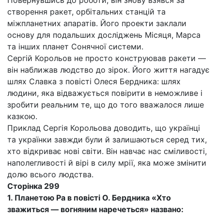
Повернувшись до роботи, він знову взявся за
створення ракет, орбітальних станцій та
міжпланетних апаратів. Його проекти заклали
основу для подальших досліджень Місяця, Марса
та інших планет Сонячної системи.
Сергій Корольов не просто конструював ракети —
він наближав людство до зірок. Його життя нагадує
шлях Славка з повісті Олеся Бердника: шлях
людини, яка відважується повірити в неможливе і
зробити реальним те, що до того вважалося лише
казкою.
Приклад Сергія Корольова доводить, що українці
та українки завжди були й залишаються серед тих,
хто відкриває нові світи. Він навчає нас сміливості,
наполегливості й вірі в силу мрії, яка може змінити
долю всього людства.
Сторінка 299
1. Планетою Ра в повісті О. Бердника «Хто
зважиться — вогняним наречеться» названо: