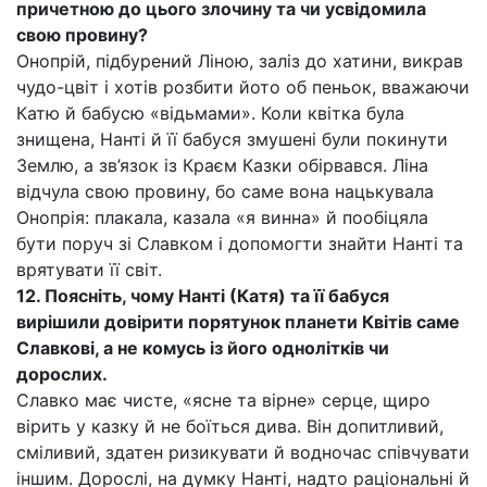
причетною до цього злочину та чи усвідомила
свою провину?
Онопрій, підбурений Ліною, заліз до хатини, викрав
чудо-цвіт і хотів розбити йото об пеньок, вважаючи
Катю й бабусю «відьмами». Коли квітка була
знищена, Нанті й її бабуся змушені були покинути
Землю, а зв’язок із Краєм Казки обірвався. Ліна
відчула свою провину, бо саме вона нацькувала
Онопрія: плакала, казала «я винна» й пообіцяла
бути поруч зі Славком і допомогти знайти Нанті та
врятувати її світ.
12. Поясніть, чому Нанті (Катя) та її бабуся
вирішили довірити порятунок планети Квітів саме
Славкові, а не комусь із його однолітків чи
дорослих.
Славко має чисте, «ясне та вірне» серце, щиро
вірить у казку й не боїться дива. Він допитливий,
сміливий, здатен ризикувати й водночас співчувати
іншим. Дорослі, на думку Нанті, надто раціональні й