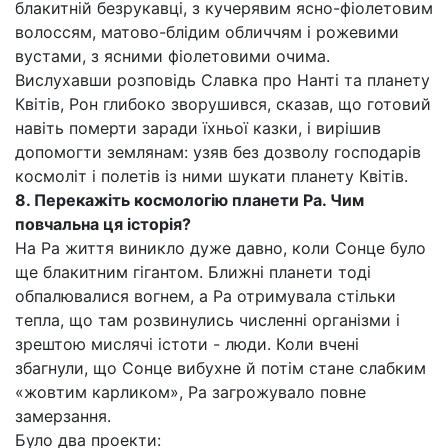
блакитній безрукавці, з кучерявим ясно-фіолетовим
волоссям, матово-блідим обличчям і рожевими
вустами, з ясними фіолетовими очима.
Вислухавши розповідь Славка про Нанті та планету
Квітів, Рон глибоко зворушився, сказав, що готовий
навіть померти заради їхньої казки, і вирішив
допомогти землянам: узяв без дозволу господарів
космоліт і полетів із ними шукати планету Квітів.
8. Перекажіть космологію планети Ра. Чим
повчальна ця історія?
На Ра життя виникло дуже давно, коли Сонце було
ще блакитним гігантом. Ближні планети тоді
обпалювалися вогнем, а Ра отримувала стільки
тепла, що там розвинулись численні організми і
зрештою мислячі істоти - люди. Коли вчені
збагнули, що Сонце вибухне й потім стане слабким
«жовтим карликом», Ра загрожувало повне
замерзання.
Було два проекти: