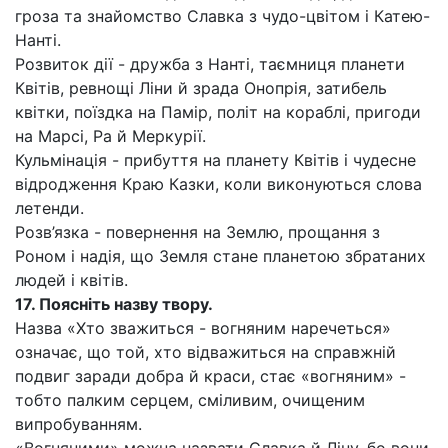
гроза та знайомство Славка з чудо-цвітом і Катею-
Нанті.
Розвиток дії - дружба з Нанті, таємниця планети
Квітів, ревнощі Ліни й зрада Онопрія, затибель
квітки, поїздка на Памір, політ на кораблі, пригоди
на Марсі, Ра й Меркурії.
Кульмінація - прибуття на планету Квітів і чудесне
відродження Краю Казки, коли виконуються слова
летенди.
Розв’язка - повернення на Землю, прощання з
Роном і надія, що Земля стане планетою збратаних
людей і квітів.
17. Поясніть назву твору.
Назва «Хто зважиться - вогняним наречеться»
означає, що той, хто відважиться на справжній
подвиг заради добра й краси, стає «вогняним» -
тобто палким серцем, сміливим, очищеним
випробуванням.