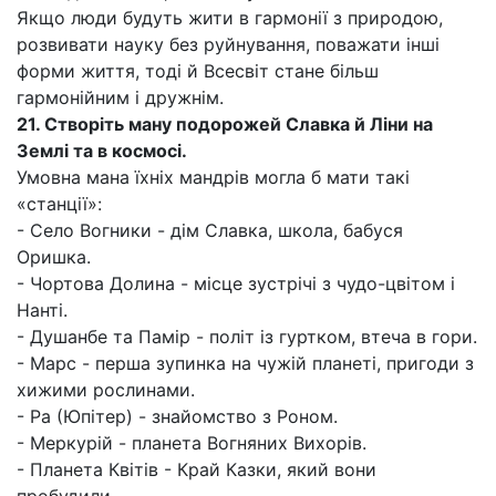
Якщо люди будуть жити в гармонії з природою,
розвивати науку без руйнування, поважати інші
форми життя, тоді й Всесвіт стане більш
гармонійним і дружнім.
21. Створіть ману подорожей Славка й Ліни на
Землі та в космосі.
Умовна мана їхніх мандрів могла б мати такі
«станції»:
- Село Вогники - дім Славка, школа, бабуся
Оришка.
- Чортова Долина - місце зустрічі з чудо-цвітом і
Нанті.
- Душанбе та Памір - політ із гуртком, втеча в гори.
- Марс - перша зупинка на чужій планеті, пригоди з
хижими рослинами.
- Ра (Юпітер) - знайомство з Роном.
- Меркурій - планета Вогняних Вихорів.
- Планета Квітів - Край Казки, який вони