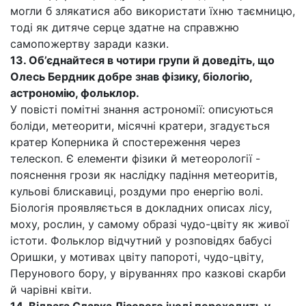
могли б злякатися або використати їхню таємницю,
тоді як дитяче серце здатне на справжню
самопожертву заради казки.
13. Об’єднайтеся в чотири групи й доведіть, що
Олесь Бердник добре знав фізику, біологію,
астрономію, фольклор.
У повісті помітні знання астрономії: описуються
боліди, метеорити, місячні кратери, згадується
кратер Коперника й спостереження через
телескоп. Є елементи фізики й метеорології -
пояснення грози як наслідку падіння метеоритів,
кульові блискавиці, роздуми про енергію волі.
Біологія проявляється в докладних описах лісу,
моху, рослин, у самому образі чудо-цвіту як живої
істоти. Фольклор відчутний у розповідях бабусі
Оришки, у мотивах цвіту папороті, чудо-цвіту,
Перунового бору, у віруваннях про казкові скарби
й чарівні квіти.