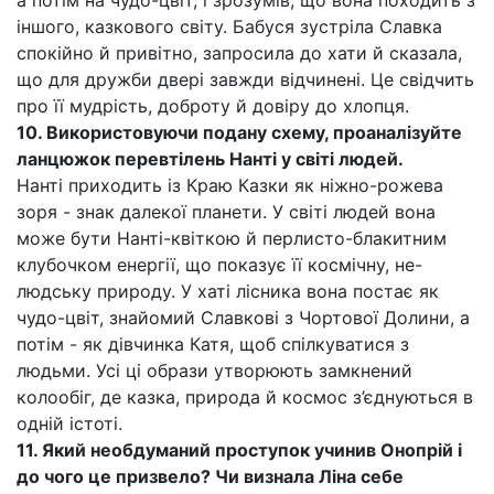
а потім на чудо-цвіт, і зрозумів, що вона походить з
іншого, казкового світу. Бабуся зустріла Славка
спокійно й привітно, запросила до хати й сказала,
що для дружби двері завжди відчинені. Це свідчить
про її мудрість, доброту й довіру до хлопця.
10. Використовуючи подану схему, проаналізуйте
ланцюжок перевтілень Нанті у світі людей.
Нанті приходить із Краю Казки як ніжно-рожева
зоря - знак далекої планети. У світі людей вона
може бути Нанті-квіткою й перлисто-блакитним
клубочком енергії, що показує її космічну, не-
людську природу. У хаті лісника вона постає як
чудо-цвіт, знайомий Славкові з Чортової Долини, а
потім - як дівчинка Катя, щоб спілкуватися з
людьми. Усі ці образи утворюють замкнений
колообіг, де казка, природа й космос з’єднуються в
одній істоті.
11. Який необдуманий проступок учинив Онопрій і
до чого це призвело? Чи визнала Ліна себе