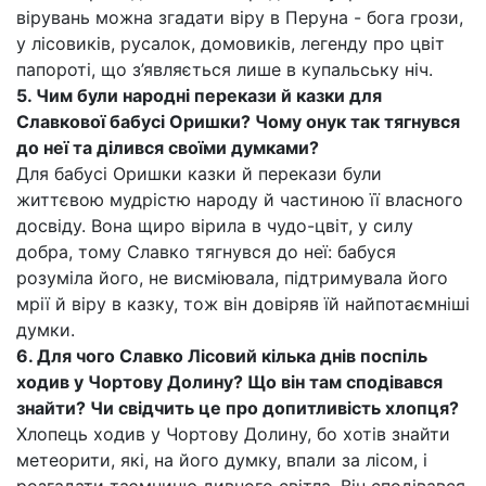
вірувань можна згадати віру в Перуна - бога грози,
у лісовиків, русалок, домовиків, легенду про цвіт
папороті, що з’являється лише в купальську ніч.
5. Чим були народні перекази й казки для
Славкової бабусі Оришки? Чому онук так тягнувся
до неї та ділився своїми думками?
Для бабусі Оришки казки й перекази були
життєвою мудрістю народу й частиною її власного
досвіду. Вона щиро вірила в чудо-цвіт, у силу
добра, тому Славко тягнувся до неї: бабуся
розуміла його, не висміювала, підтримувала його
мрії й віру в казку, тож він довіряв їй найпотаємніші
думки.
6. Для чого Славко Лісовий кілька днів поспіль
ходив у Чортову Долину? Що він там сподівався
знайти? Чи свідчить це про допитливість хлопця?
Хлопець ходив у Чортову Долину, бо хотів знайти
метеорити, які, на його думку, впали за лісом, і