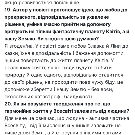
якщо розвивається повільніше.
19. Автор у повісті проголошує ідею, що любов до
прекрасного, відповідальність за ухвалене
рішення, уміння вчасно прийти на допомогу
врятують не тільки фантастичну планету Квітів, а й
нашу Землю. Ви згодні з цією думкою?
Я згоден/на. У повісті саме любов Славка й Ліни до
казки, їхня відповідальність і бажання допомогти
іншим повертають до життя планету Квітів. У
реальному житті, якщо люди будуть любити
природу й одне одного, відповідально ставитися
до своїх рішень, не проходити повз чужу біду, це
допоможе зберегти і нашу Землю - без воєн,
екологічних катастроф і байдужості.
20. Як ви розумієте твердження про те, що
гармонійне життя у Всесвіті залежить від людини?
Для мене це означає, що людина - активна частина
Всесвіту, і від її мислення й учинків залежить не
лише доля Землі, а й стосунки з іншими світами.