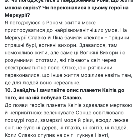
9. Чи погоджуєтеся з твердженням Рона, що жити
можна скрізь? Чи переконалися в цьому герої на
Меркурії?
Я погоджуюся з Роном: життя може
пристосуватися до найрізноманітніших умов. На
Меркурії Славко й Ліна бачили «пекло» - тріщини,
страшні бурі, вогняні вихори. Здавалося, там
неможливо жити, але саме ці Вогняні Вихори і є
розумними істотами, які пізнають світ через
електромагнітне поле. Отже, юні рятівники
переконалися, що інше життя можливе навіть там,
де для людей воно нереальне.
10. Знайдіть і зачитайте опис планети Квітів до
того, як на ній побував Славко.
До появи героїв планета Квітів здавалася мертвою
й непривітною: зеленкувате Сонце освітлювало
похмурі гори, замерзлі моря й ріки, всюди лежав
сніг, не було ні дерев, ні птахів, ні квітів, ні людей.
Коли Славко ступив на сніг і гукнув Нанті,