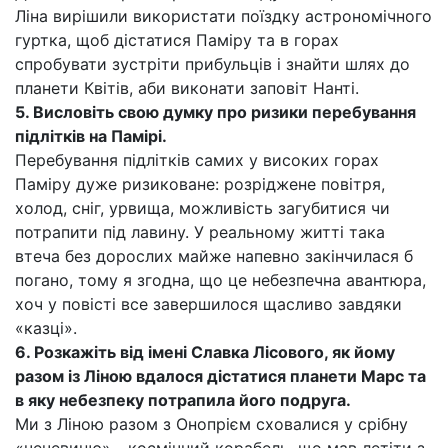
Ліна вирішили використати поїздку астрономічного
гуртка, щоб дістатися Паміру та в горах
спробувати зустріти прибульців і знайти шлях до
планети Квітів, аби виконати заповіт Нанті.
5. Висловіть свою думку про ризики перебування
підлітків на Памірі.
Перебування підлітків самих у високих горах
Паміру дуже ризиковане: розріджене повітря,
холод, сніг, урвища, можливість загубитися чи
потрапити під лавину. У реальному житті така
втеча без дорослих майже напевно закінчилася б
погано, тому я згодна, що це небезпечна авантюра,
хоч у повісті все завершилося щасливо завдяки
«казці».
6. Розкажіть від імені Славка Лісового, як йому
разом із Ліною вдалося дістатися планети Марс та
в яку небезпеку потрапила його подруга.
Ми з Ліною разом з Онопрієм сховалися у срібну