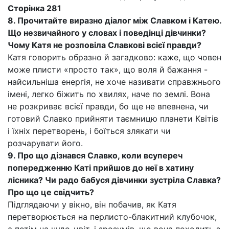
Сторінка 281
8. Прочитайте виразно діалог між Славком і Катею.
Що незвичайного у словах і поведінці дівчинки?
Чому Катя не розповіла Славкові всієї правди?
Катя говорить образно й загадково: каже, що човен
може плисти «просто так», що воля й бажання -
найсильніша енергія, не хоче називати справжнього
імені, легко біжить по хвилях, наче по землі. Вона
не розкриває всієї правди, бо ще не впевнена, чи
готовий Славко прийняти таємницю планети Квітів
і їхніх перетворень, і боїться злякати чи
розчарувати його.
9. Про що дізнався Славко, коли всупереч
попередженню Каті прийшов до неї в хатину
лісника? Чи радо бабуся дівчинки зустріла Славка?
Про що це свідчить?
Підглядаючи у вікно, він побачив, як Катя
перетворюється на перлисто-блакитний клубочок,