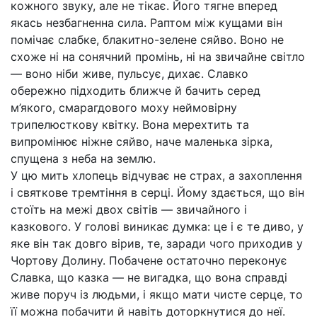
кожного звуку, але не тікає. Його тягне вперед
якась незбагненна сила. Раптом між кущами він
помічає слабке, блакитно-зелене сяйво. Воно не
схоже ні на сонячний промінь, ні на звичайне світло
— воно ніби живе, пульсує, дихає. Славко
обережно підходить ближче й бачить серед
м’якого, смарагдового моху неймовірну
трипелюсткову квітку. Вона мерехтить та
випромінює ніжне сяйво, наче маленька зірка,
спущена з неба на землю.
У цю мить хлопець відчуває не страх, а захоплення
і святкове тремтіння в серці. Йому здається, що він
стоїть на межі двох світів — звичайного і
казкового. У голові виникає думка: це і є те диво, у
яке він так довго вірив, те, заради чого приходив у
Чортову Долину. Побачене остаточно переконує
Славка, що казка — не вигадка, що вона справді
живе поруч із людьми, і якщо мати чисте серце, то
її можна побачити й навіть доторкнутися до неї.