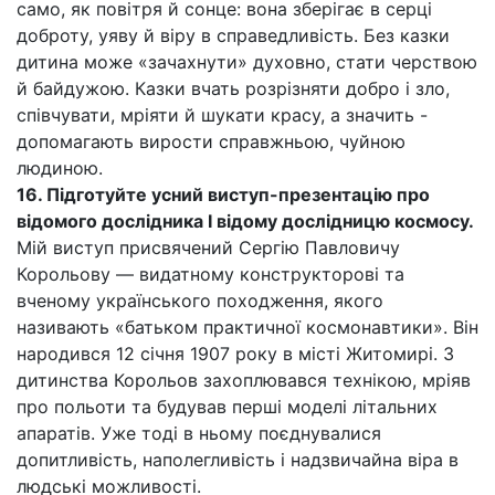
само, як повітря й сонце: вона зберігає в серці
доброту, уяву й віру в справедливість. Без казки
дитина може «зачахнути» духовно, стати черствою
й байдужою. Казки вчать розрізняти добро і зло,
співчувати, мріяти й шукати красу, а значить -
допомагають вирости справжньою, чуйною
людиною.
16. Підготуйте усний виступ-презентацію про
відомого дослідника І відому дослідницю космосу.
Мій виступ присвячений Сергію Павловичу
Корольову — видатному конструкторові та
вченому українського походження, якого
називають «батьком практичної космонавтики». Він
народився 12 січня 1907 року в місті Житомирі. З
дитинства Корольов захоплювався технікою, мріяв
про польоти та будував перші моделі літальних
апаратів. Уже тоді в ньому поєднувалися
допитливість, наполегливість і надзвичайна віра в
людські можливості.