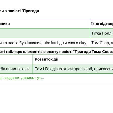
и в повісті “Пригоди
нника
їхнє відтво
Тітка Поллі
та часто був інакший, ніж інші діти свого віку.
Том Соєр, я
ті таблицю елементів сюжету повісті “Пригоди
Тома Соера
Розвиток дії
жба починається.
Том і Гек дізнаються про скарб, прихован
ші завдання дивись тут...