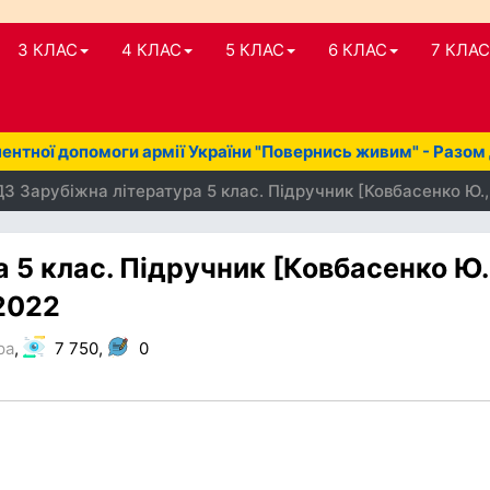
3 КЛАС
4 КЛАС
5 КЛАС
6 КЛАС
7 КЛАС
нтної допомоги армії України "Повернись живим" - Разом
З Зарубіжна література 5 клас. Підручник [Ковбасенко Ю.,
 5 клас. Підручник [Ковбасенко Ю.
 2022
ра
,
7 750,
0