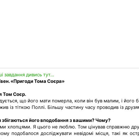
ші завдання дивись тут...
вен. «Пригоди Тома Соєра»
я Том Соєр.
дується, що його мати померла, коли він був малим, і його 
 жив із тіткою Поллі. Більшу частину часу проводив із друз
и збігаються його вподобання з вашими? Чому?
ими хлопцями. Я цього не люблю. Том цінував справжню дру
йому подобалося досліджувати невідомі місця, такі як остр