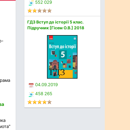
552 029
ГДЗ Вступ до історії 5 клас.
Підручник [Гісем О.В.] 2018
о-
грама
04.09.2019
458 265
ва
ика
мота"