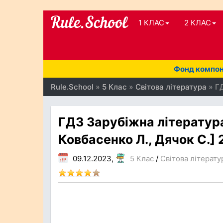
1 КЛАС
2 КЛАС
Фонд компоне
Rule.School
»
5 Клас
»
Світова література
» ГД
ГДЗ Зарубіжна література
Ковбасенко Л., Дячок С.]
09.12.2023,
5 Клас
/
Світова літерату