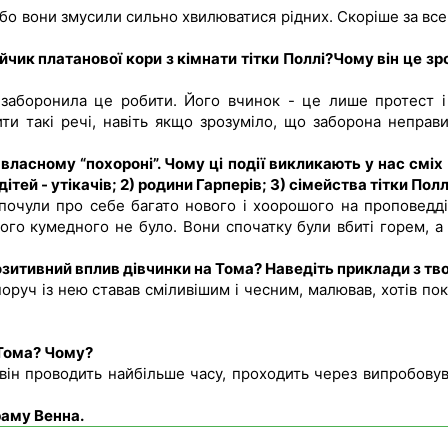
бо вони змусили сильно хвилюватися рідних. Скоріше за все
чик платанової кори з кімнати тітки Поллі?
Чому він це зр
 заборонила це робити. Його вчинок - це лише протест і
ти такі речі, навіть якщо зрозуміло, що заборона неправи
а власному “похороні”. Чому ці події викликають у нас сміх
дітей - утікачів; 2) родини Гарперів; 3) сімейства тітки Полл
 почули про себе багато нового і хоорошого на проповедді
чого кумедного не було. Вони спочатку були вбиті горем, а 
озитивний вплив дівчинки на Тома? Наведіть приклади з тво
 поруч із нею ставав сміливішим і чесним, малював, хотів по
Тома?
Чому?
він проводить найбільше часу, проходить через випробовув
граму
Венна.