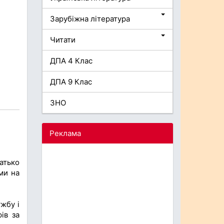
Зарубіжна література
Читати
ДПА 4 Клас
ДПА 9 Клас
ЗНО
Реклама
батько
ями на
жбу і
ів за