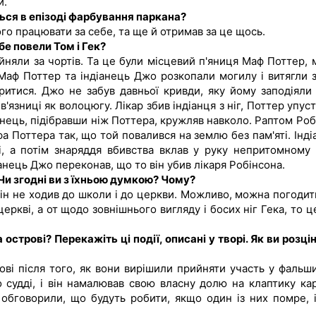
и.
ся в епізоді фарбування паркана?
шого працювати за себе, та ще й отримав за це щось.
бе повели Том і Гек?
йняли за чортів. Та це були місцевий п'яниця Маф Поттер, 
Маф Поттер та індіанець Джо розкопали могилу і витягли з
аритися. Джо не забув давньої кривди, яку йому заподіяли 
'язниці як волоцюгу. Лікар збив індіанця з ніг, Поттер упус
іанець, підібравши ніж Поттера, кружляв навколо. Раптом Роб
 Поттера так, що той повалився на землю без пам'яті. Інді
і, а потім знаряддя вбивства вклав у руку непритомному
анець Джо переконав, що то він убив лікаря Робінсона.
Чи згодні ви з їхньою думкою? Чому?
 Він не ходив до школи і до церкви. Можливо, можна погодит
церкві, а от щодо зовнішнього вигляду і босих ніг Гека, то 
острові? Перекажіть ці події, описані у творі. Як ви розці
ові після того, як вони вирішили прийняти участь у фальш
 судді, і він намалював свою власну долю на клаптику кар
 обговорили, що будуть робити, якщо один із них помре, і