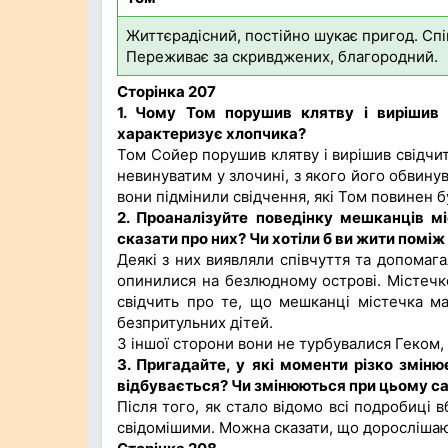
Життєрадісний, постійно шукає пригод. Спі
Переживає за скривджених, благородний.
Сторінка 207
1.
Чому
Том порушив клятву
і вирішив
характеризує
хлопчика?
Том Сойер порушив клятву і вирішив свідчит
невинуватим у злочині, з якого його обвину
вони підмінили свідчення, які Том повинен б
2.
Проаналізуйте поведінку мешканців мі
сказати про них? Чи хотіли б ви жити помі
Деякі з них виявляли співчуття та допомага
опинилися на безлюдному острові. Містечко
свідчить про те, що мешканці містечка ма
безпритульних дітей.
З іншої сторони вони не турбувалися Геком, хо
3.
Пригадайте, у які моменти різко зміню
відбувається? Чи змінюються при цьому са
Після того, як стало відомо всі подробиці 
свідомішими. Можна сказати, що дорослішаю