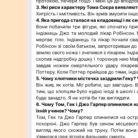
протокою, печери тощо. І мені це до вподоб
3.
Які риси характеру
Тома
Соєра виявляють
Хитрість і кмітливість. Він зумів змусити ін
4.
Яка пригода сталася на кладовищі і як се
Вони побачили три фігури, які спочатку при
індіанець Джо та молодий лікар Робінсон. 
мертве тіло. Індіанець та лікар почали св
Робінсон зі своїм батьком, запроторивши до в
землю свого ножа і зчепився з лікарем. Інд
схопив надгробну дошку і торохнув нею Мафа
завдав ножем смертельного удару лікарев
Поттеру. Коли Поттер прийшов до тями, інді
5.
Чому хлопчики містечка заздрили Геку? 
Він жив, як хотів. Міг робити, що завгодно.
тим, що хлопцям було нудно іноді в школі і 
буде занадто. Я не хотів би так виглядати.
6.
Чому Том, Гек і Джо Гарпер опинилися на 
їхній учинок? Чому?
Том, Гек та Джо Гарпер опинилися на остр
похороні. Джо Гарпер був сином місцевого
вигляд якого схожий на труну. Потім вони
з'явилася ідея зіграти фальшиву смерть.