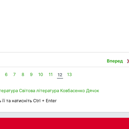
Вперед
6
7
8
9
10
11
12
13
тература
Світова література
Ковбасенко
Дячок
її та натисніть Ctrl + Enter