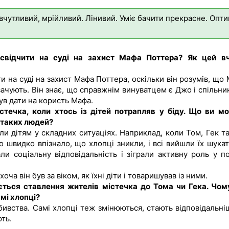
вчутливий, мрійливий. Лінивий. Уміє бачити прекрасне. Опти
 свідчити
на
суді
на
захист
Мафа Поттера?
Як цей в
и на суді на захист Мафа Поттера, оскільки він розумів, що 
вачують. Він знає, що справжнім винуватцем є Джо і спільник
ув дати на користь Мафа.
стечка, коли хтось із дітей потрапляв у біду. Що ви м
ж таких людей?
ли дітям у складних ситуаціях. Наприклад, коли Том, Гек т
 швидко впізнало, що хлопці зникли, і всі вийшли їх шукат
ли соціальну відповідальність і зіграли активну роль у п
ча він був за віком, як їхні діти і товаришував із ними.
ється ставлення жителів містечка до Тома чи Гека. Чом
мі хлопці?
вбивства. Самі хлопці теж змінюються, стають відповідальні
ть.