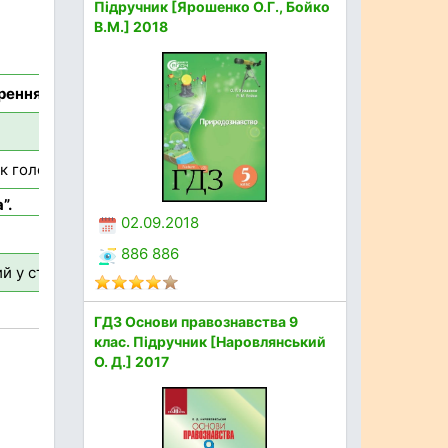
Підручник [Ярошенко О.Г., Бойко
В.М.] 2018
рення в повісті
к головний герой, протиставляється правилам та звичаям, то
”.
02.09.2018
886 886
ий у старому будинку. Вони вирушають на острів та втікають
ГДЗ Основи правознавства 9
клас. Підручник [Наровлянський
О. Д.] 2017