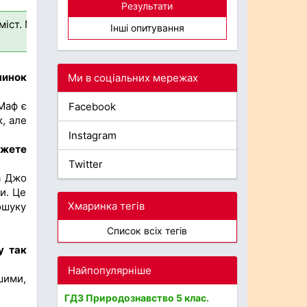
Результати
міст. Має почуття справедливості.
Веселі, кмітливі, шукаю
Інші опитування
чинок
Ми в соціальних мережах
Маф є
Facebook
, але
Instagram
ожете
Twitter
а Джо
и. Це
Хмаринка тегів
ошуку
Список всіх тегів
у так
Найпопулярніше
шими,
ГДЗ Природознавство 5 клас.