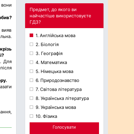
 вони
Предмет, до якого ви
найчастіше використовуєте
обив?
ГДЗ?
 вияв
1. Англійська мова
льна.
2. Біологія
 крізь
3. Географія
і?
. Для
4. Математика
після
5. Німецька мова
ру.
6. Природознавство
казати
7. Світова література
8. Українська література
9. Українська мова
ання,
10. Фізика
Голосувати
Спільне