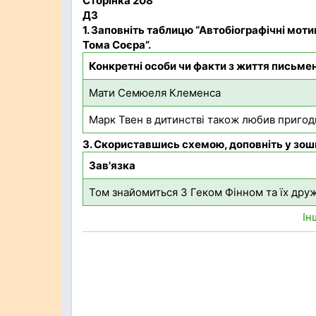
Сторінка 208
ДЗ
1.
Заповніть таблицю “Автобіографічні мотив
Тома Соєра”.
Конкретні особи чи факти з життя письме
Мати Семюеля Клеменса
Марк Твен в дитинстві також любив пригоди 
3.
Скориставшись схемою, доповніть у зоши
Зав'язка
Том знайомиться 3 Геком Фінном та їх дру
Ін