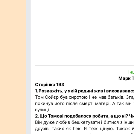
Ін
Марк Т
Сторінка 193
1.
Розкажіть,
у
якій родині жив і виховувавс
Том Сойєр був сиротою і не мав батьків. Зга
покинув його після смерті матері. А так він
вулиці.
2.
Що Томові подобалося робити, а що ні? Ч
Він дуже любив бешкетувати і битися з інш
друзів, таких як Гек. Я теж ціную. Також 