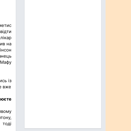
метис
відти
лікар
тив на
інсон
анець
 Мафу
ись із
це вже
нюєте
ивому
тону,
 тоді