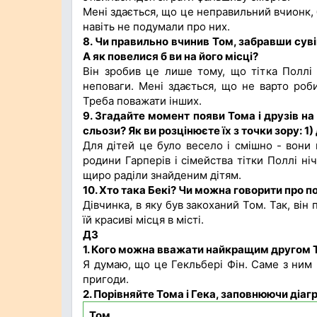
Мені здається, що це неправильний вчионк, 
навіть не подумали про них.
8.
Чи правильно вчинив Том, забравши сувій
А як повелися б ви на його місці?
Він зробив це лише тому, що тітка Поллі
неповаги. Мені здається, що не варто роби
Треба поважати інших.
9.
Згадайте момент появи
Тома
і друзів н
сльози? Як ви розцінюєте їх з точки зору: 1) 
Для дітей це було весело і смішно - вони
родини Гарперів і сімейства тітки Поллі ні
щиро раділи знайденим дітям.
10.
Хто така Бекі? Чи можна говорити про п
Дівчинка, в яку був закоханий Том. Так, він
їй красиві місця в місті.
ДЗ
1.
Кого
можна вважати найкращим
другом 
Я думаю, що це Гекльбері Фін. Саме з ним 
пригоди.
2.
Порівняйте
Тома
і Гека, заповнюючи діа
Том