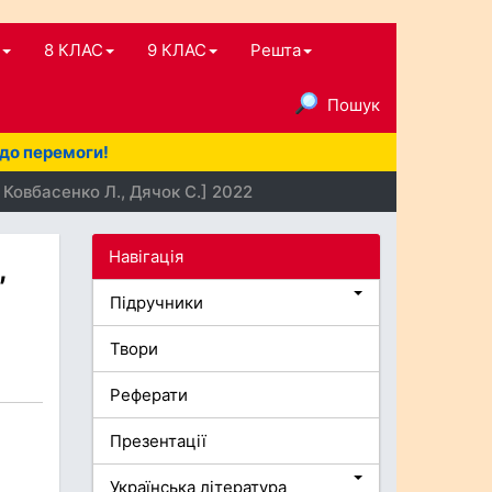
8 КЛАС
9 КЛАС
Решта
Пошук
 до перемоги!
 Ковбасенко Л., Дячок С.] 2022
Навігація
,
Підручники
Твори
Реферати
Презентації
Українська література