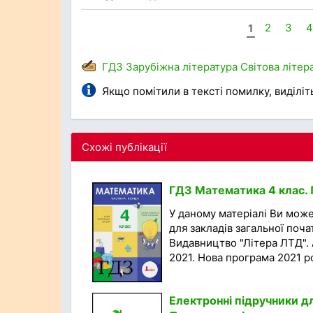
1
2
3
ГДЗ
Зарубіжна література
Світова літер
Якщо помітили в тексті помилку, виділіть 
Схожі публікації
ГДЗ Математика 4 клас. П
У даному матеріалі Ви мож
для закладів загальної поча
Видавництво "Літера ЛТД". 
2021. Нова програма 2021 року
Електронні підручники дл