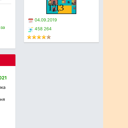
04.09.2019
еза
458 264
021
ика
ння