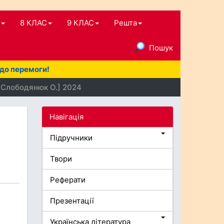
8 КЛАС
9 КЛАС
Решта
Пошук
 до перемоги!
, Слободянюк О.] 2024
Навігація
Підручники
Твори
Реферати
Презентації
Українська література