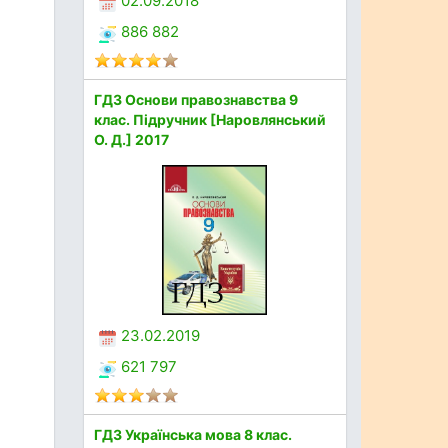
02.09.2018
886 882
ГДЗ Основи правознавства 9
клас. Підручник [Наровлянський
О. Д.] 2017
23.02.2019
621 797
ГДЗ Українська мова 8 клас.