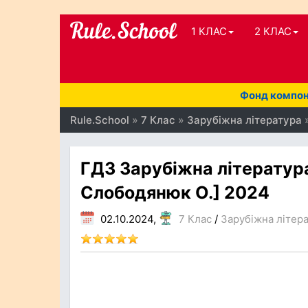
1 КЛАС
2 КЛАС
Фонд компоне
Rule.School
»
7 Клас
»
Зарубiжна лiтература
»
ГДЗ Зарубіжна література
Слободянюк О.] 2024
02.10.2024,
7 Клас
/
Зарубiжна лiтер