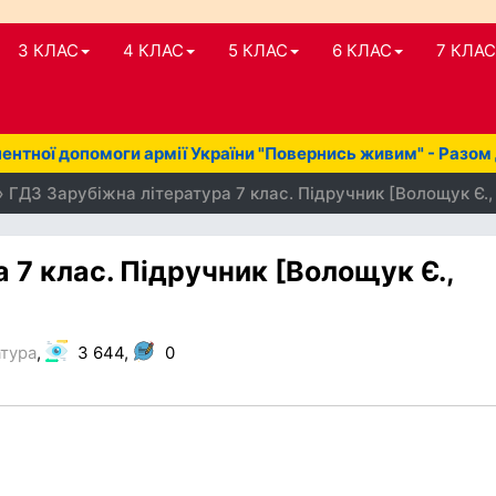
3 КЛАС
4 КЛАС
5 КЛАС
6 КЛАС
7 КЛАС
нтної допомоги армії України "Повернись живим" - Разом
 ГДЗ Зарубіжна література 7 клас. Підручник [Волощук Є.
 7 клас. Підручник [Волощук Є.,
атура
,
3 644,
0