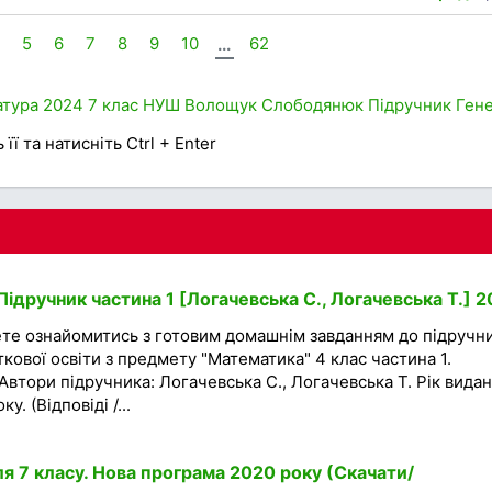
4
5
6
7
8
9
10
...
62
атура
2024
7 клас
НУШ
Волощук
Слободянюк
Підручник
Ген
її та натисніть Ctrl + Enter
ідручник частина 1 [Логачевська С., Логачевська Т.] 2
ете ознайомитись з готовим домашнім завданням до підручн
ткової освіти з предмету "Математика" 4 клас частина 1.
Автори підручника: Логачевська С., Логачевська Т. Рік вида
. (Відповіді /...
я 7 класу. Нова програма 2020 року (Скачати/