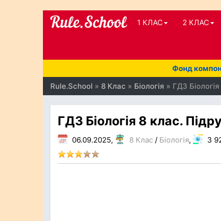
1 КЛАС
2 КЛАС
Фонд компоне
Rule.School
»
8 Клас
»
Біологія
» ГДЗ Біологія 
ГДЗ Біологія 8 клас. Підр
06.09.2025,
8 Клас
/
Біологія
,
3 9