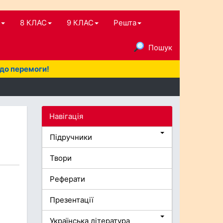
8 КЛАС
9 КЛАС
Решта
Пошук
 до перемоги!
Навігація
Підручники
Твори
Реферати
Презентації
Українська література