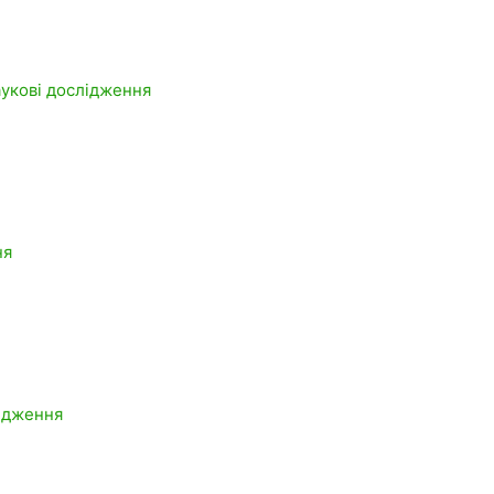
наукові дослідження
ня
лідження