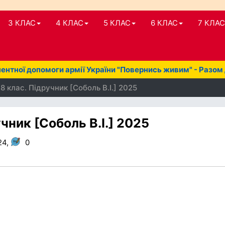
3 КЛАС
4 КЛАС
5 КЛАС
6 КЛАС
7 КЛАС
нтної допомоги армії України "Повернись живим" - Разом
8 клас. Підручник [Соболь В.І.] 2025
учник [Соболь В.І.] 2025
24,
0