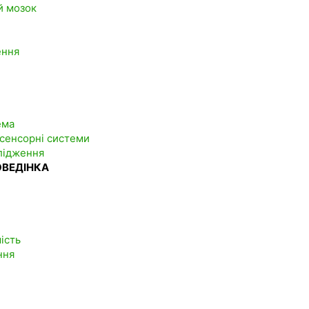
й мозок
ення
ема
 сенсорні системи
слідження
ОВЕДІНКА
мість
ння