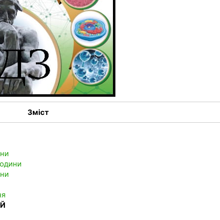
Зміст
ини
людини
ини
ня
ІЙ