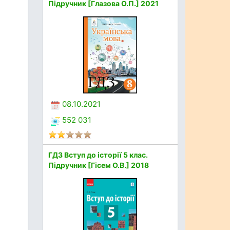
Підручник [Глазова О.П.] 2021
08.10.2021
552 031
ГДЗ Вступ до історії 5 клас.
Підручник [Гісем О.В.] 2018