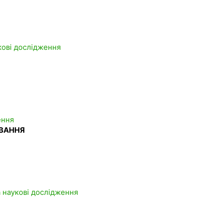
укові дослідження
ення
УВАННЯ
та наукові дослідження