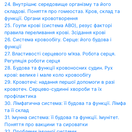
24. Внутрішнє середовище організму та його
складові. Поняття про гомеостаз. Кров, склад та
функції. Органи кровотворення
25. Гоупи крові (система ABO), резус факторі
правила переливання крові. Зсідання крові
26. Система кровообігу. Серце: його будова і
функції
27. Властивості серцевого м’яза. Робота серця.
Регуляція роботи серця
28. Будова та функції кровоносних судин. Рух
крові: велике і мале коло кровообігу
29. Кровотечі: надання першої допомоги в разі
кровотеч. Серцево-судинні хвороби та їх
профілактика
30. Лімфатична система: її будова та функції. Лімфа
та її склад
31. Імунна система: її будова та функції. Імунітет.
Поняття про вакцини та сироватки
32. Проблеми імунної системи