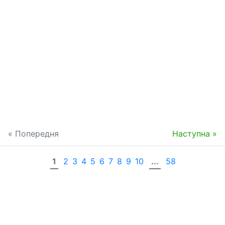
« Попередня
Наступна »
1
2
3
4
5
6
7
8
9
10
...
58