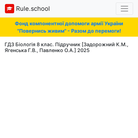
Rule.school
Фонд компонентної допомоги армії України
"Повернись живим" - Разом до перемоги!
ГДЗ Біологія 8 клас. Підручник [Задорожний К.М.,
Ягенська Г.В., Павленко О.А.] 2025