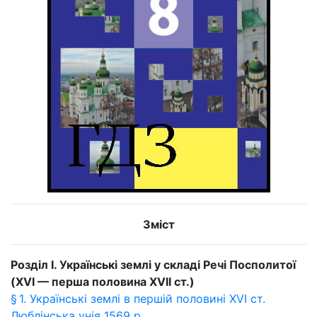
Зміст
Розділ I. Українські землі у складі Речі Посполитої
(XVI — перша половина XVII ст.)
§ 1. Українські землі в першій половині XVI ст.
Люблінська унія 1569 р.