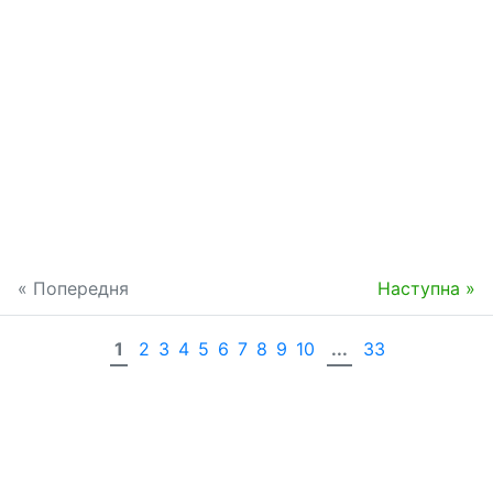
« Попередня
Наступна »
1
2
3
4
5
6
7
8
9
10
...
33