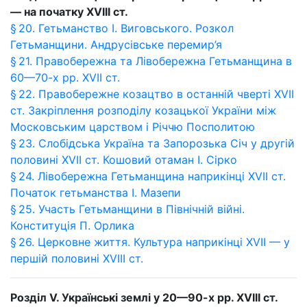
— на початку XVIII ст.
§ 20. Гетьманство І. Виговського. Розкол
Гетьманщини. Андрусівське перемир’я
§ 21. Правобережна та Лівобережна Гетьманщина в
60—70-х рр. XVII ст.
§ 22. Правобережне козацтво в останній чверті XVII
ст. Закріплення розподілу козацької України між
Московським царством і Річчю Посполитою
§ 23. Слобідська Україна та Запорозька Січ у другій
половині XVII ст. Кошовий отаман І. Сірко
§ 24. Лівобережна Гетьманщина наприкінці XVII ст.
Початок гетьманства І. Мазепи
§ 25. Участь Гетьманщини в Північній війні.
Конституція П. Орлика
§ 26. Церковне життя. Культура наприкінці XVII — у
першій половині XVIII ст.
Розділ V. Українські землі у 20—90-х рр. XVIII ст.