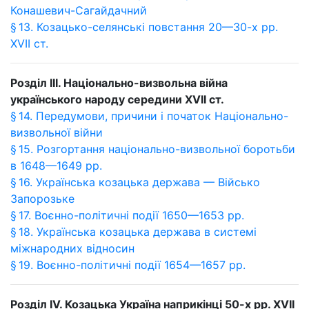
Конашевич-Сагайдачний
§ 13. Козацько-селянські повстання 20—30-х рр.
XVII ст.
Розділ III. Національно-визвольна війна
українського народу середини XVII ст.
§ 14. Передумови, причини і початок Національно-
визвольної війни
§ 15. Розгортання національно-визвольної боротьби
в 1648—1649 рр.
§ 16. Українська козацька держава — Військо
Запорозьке
§ 17. Воєнно-політичні події 1650—1653 рр.
§ 18. Українська козацька держава в системі
міжнародних відносин
§ 19. Воєнно-політичні події 1654—1657 рр.
Розділ IV. Козацька Україна наприкінці 50-х рр. XVII