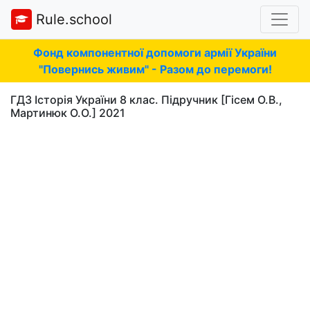
Rule.school
Фонд компонентної допомоги армії України
"Повернись живим" - Разом до перемоги!
ГДЗ Історія України 8 клас. Підручник [Гісем О.В.,
Мартинюк О.О.] 2021