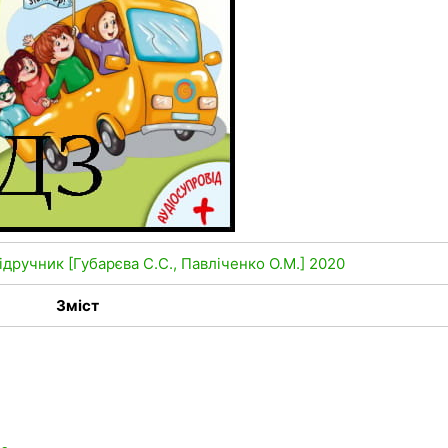
дручник [Губарєва С.С., Павліченко О.М.] 2020
Зміст