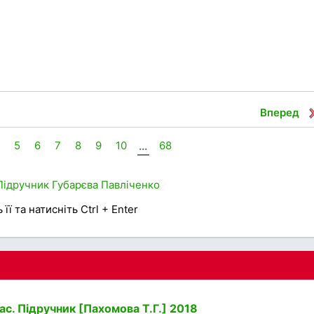
Вперед
4
5
6
7
8
9
10
...
68
Підручник
Губарєва
Павліченко
її та натисніть Ctrl + Enter
ас. Підручник [Пахомова Т.Г.] 2018