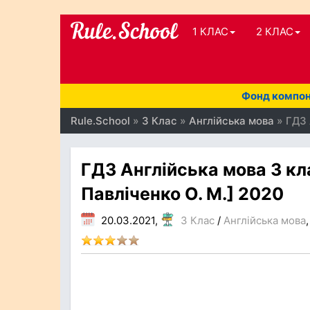
1 КЛАС
2 КЛАС
Фонд компоне
Rule.School
»
3 Клас
»
Англійська мова
» ГДЗ 
ГДЗ Англійська мова 3 кла
Павліченко О. М.] 2020
20.03.2021,
3 Клас
/
Англійська мова