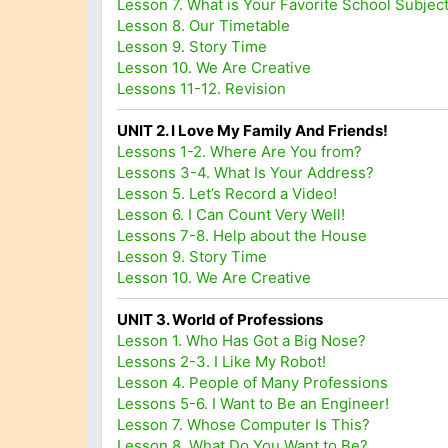
Lesson 7. What is Your Favorite School Subjec
Lesson 8. Our Timetable
Lesson 9. Story Time
Lesson 10. We Are Creative
Lessons 11-12. Revision
UNIT 2. I Love My Family And Friends!
Lessons 1-2. Where Are You from?
Lessons 3-4. What Is Your Address?
Lesson 5. Let’s Record a Video!
Lesson 6. I Can Count Very Well!
Lessons 7-8. Help about the House
Lesson 9. Story Time
Lesson 10. We Are Creative
UNIT 3. World of Professions
Lesson 1. Who Has Got a Big Nose?
Lessons 2-3. I Like My Robot!
Lesson 4. People of Many Professions
Lessons 5-6. I Want to Be an Engineer!
Lesson 7. Whose Computer Is This?
Lesson 8. What Do You Want to Be?