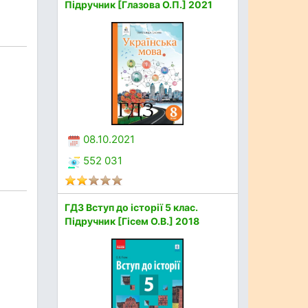
Підручник [Глазова О.П.] 2021
08.10.2021
552 031
ГДЗ Вступ до історії 5 клас.
Підручник [Гісем О.В.] 2018