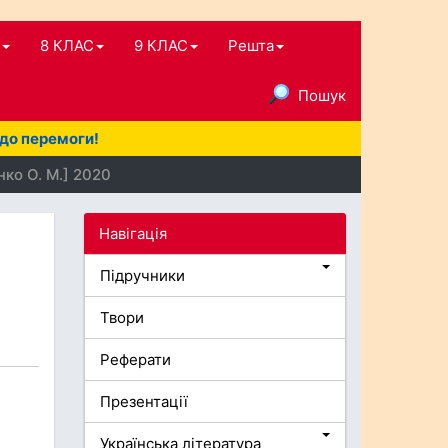
8 КЛАС
9 КЛАС
Решта
Пошук
 до перемоги!
нко О. М.] 2020
Навігація
Підручники
Твори
Реферати
Презентації
Українська література