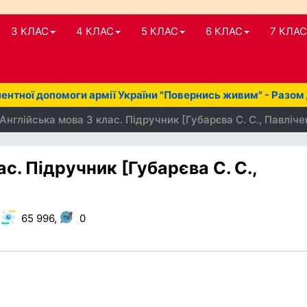
3 КЛАС
4 КЛАС
5 КЛАС
6 КЛАС
7 КЛАС
нтної допомоги армії України "Повернись живим" - Разом
Англійська мова 3 клас. Підручник [Губарєва С. С., Павліче
с. Підручник [Губарєва С. С.,
,
65 996,
0