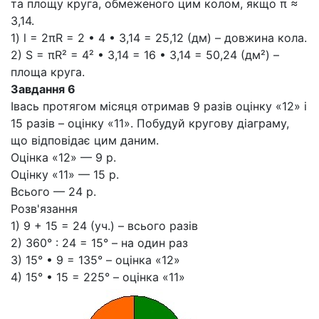
та площу круга, обмеженого цим колом, якщо π ≈
3,14.
1) l = 2πR = 2 • 4 • 3,14 = 25,12 (дм) – довжина кола.
2) S = πR² = 4² • 3,14 = 16 • 3,14 = 50,24 (дм²) –
площа круга.
Завдання 6
Івась протягом місяця отримав 9 разів оцінку «12» і
15 разів – оцінку «11». Побудуй кругову діаграму,
що відповідає цим даним.
Оцінка «12» — 9 р.
Оцінку «11» — 15 р.
Всього — 24 р.
Розв'язання
1) 9 + 15 = 24 (уч.) – всього разів
2) 360° : 24 = 15° – на один раз
3) 15° • 9 = 135° – оцінка «12»
4) 15° • 15 = 225° – оцінка «11»