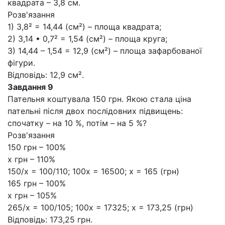
квадрата – 3,8 см.
Розв'язання
1) 3,8² = 14,44 (см²) – площа квадрата;
2) 3,14 • 0,7² = 1,54 (см²) – площа круга;
3) 14,44 – 1,54 = 12,9 (см²) – площа зафарбованої
фігури.
Відповідь: 12,9 см².
Завдання 9
Пательня коштувала 150 грн. Якою стала ціна
пательні після двох послідовних підвищень:
спочатку – на 10 %, потім – на 5 %?
Розв'язання
150 грн – 100%
х грн – 110%
150/х = 100/110; 100х = 16500; х = 165 (грн)
165 грн – 100%
х грн – 105%
265/х = 100/105; 100х = 17325; х = 173,25 (грн)
Відповідь: 173,25 грн.