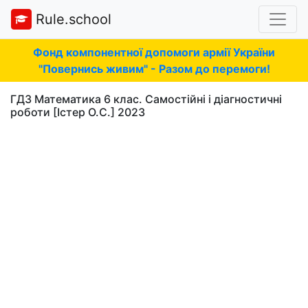
Rule.school
Фонд компонентної допомоги армії України
"Повернись живим" - Разом до перемоги!
ГДЗ Математика 6 клас. Самостійні і діагностичні
роботи [Істер О.С.] 2023