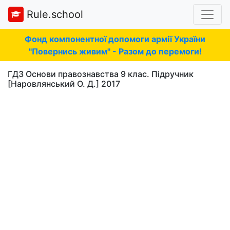
Rule.school
Фонд компонентної допомоги армії України
"Повернись живим" - Разом до перемоги!
ГДЗ Основи правознавства 9 клас. Підручник
[Наровлянський О. Д.] 2017