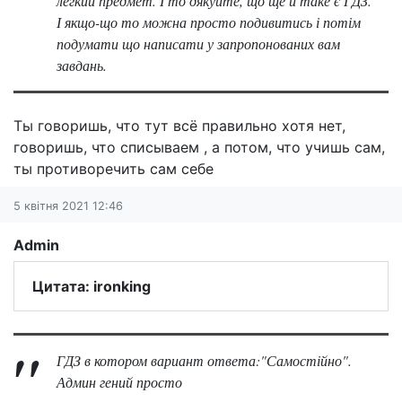
легкий предмет. І то дякуйте, що ще й таке є ГДЗ.
І якщо-що то можна просто подивитись і потім
подумати що написати у запропонованих вам
завдань.
Ты говоришь, что тут всё правильно хотя нет,
говоришь, что списываем , а потом, что учишь сам,
ты противоречить сам себе
5 квітня 2021 12:46
Admin
Цитата: ironking
ГДЗ в котором вариант ответа:"Самостійно".
Админ гений просто