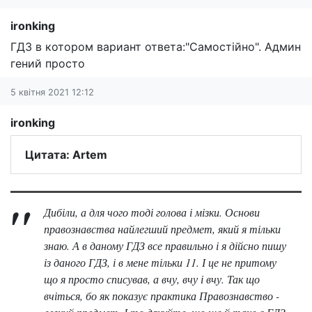
ironking
ГДЗ в котором вариант ответа:"Самостійно". Админ
гений просто
5 квітня 2021 12:12
ironking
Цитата: Artem
Дибіли, а для чого тоді голова і мізки. Основи
правознавства найлегший предмет, який я тільки
знаю. А в даному ГДЗ все правильно і я дійсно пишу
із даного ГДЗ, і в мене тільки 11. І це не притому
що я просто списував, а вчу, вчу і вчу. Так що
вчіться, бо як показує практика Правознавство -