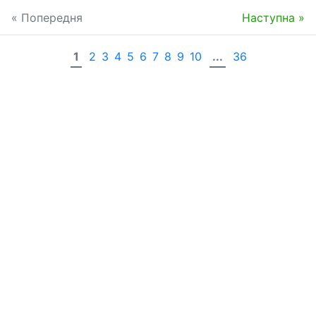
« Попередня
Наступна »
1
2
3
4
5
6
7
8
9
10
...
36