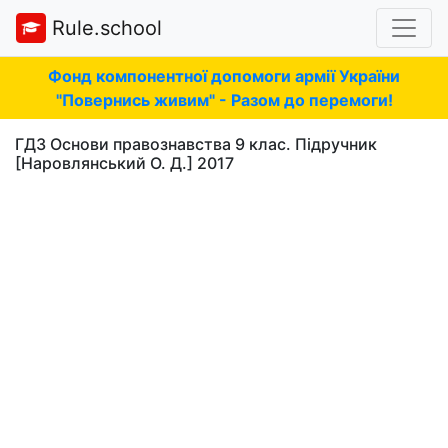
Rule.school
Фонд компонентної допомоги армії України
"Повернись живим" - Разом до перемоги!
ГДЗ Основи правознавства 9 клас. Підручник
[Наровлянський О. Д.] 2017