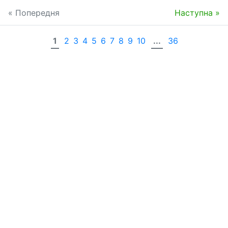
« Попередня
Наступна »
1
2
3
4
5
6
7
8
9
10
...
36