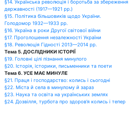
§14. Українська революція і боротьба за збереження
державності (1917—1921 рр.)
§15. Політика більшовиків щодо України.
Голодомор 1932—1933 рр.
§16. Україна в роки Другої світової війни
§17. Проголошення незалежності України
§18. Революція Гідності 2013—2014 рр.
Тема 5. ДОСЛІДНИКИ ІСТОРІЇ
§19. Головні цілі пізнання минулого
§20. Історія, історики, письменники та поети
Тема 6. УСЕ МАЄ МИНУЛЕ
§21. Праця і господарство: колись і сьогодні
§22. Міста й села в минулому й зараз
§23. Наука та освіта на українських землях
§24. Дозвілля, турбота про здоров’я колись і тепер