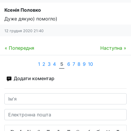
Ксенія Половко
Дуже дякую) помогло)
12 грудня 2020 21:40
« Попередня
Наступна »
1
2
3
4
5
6
7
8
9
10
Додати коментар