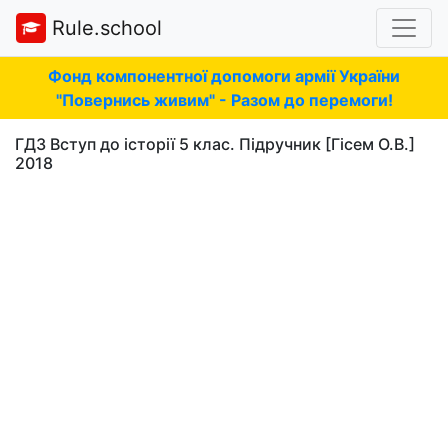
Rule.school
Фонд компонентної допомоги армії України
"Повернись живим" - Разом до перемоги!
ГДЗ Вступ до історії 5 клас. Підручник [Гісем О.В.]
2018