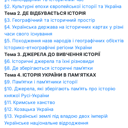
§2. Культурні епохи європейської історії та Україна
Тема 2. ДЕ ВІДБУВАЄТЬСЯ ІСТОРІЯ
§3. Географічний та історичний простір
§4. Українська держава на історичних картах у різні
часи свого існування
§5. Походження назв народів і географічних об’єктів
Історико-етнографічні регіони України
Тема 3. ДЖЕРЕЛА ДО ВИВЧЕННЯ ІСТОРІЇ
§6. Історичні джерела та їхні різновиди
§8. Де зберігаються історичні пам’ятки
Тема 4. ІСТОРІЯ УКРАЇНИ В ПАМ’ЯТКАХ
§9. Пам’ятки і пам’ятники історії
§10. Джерела, які зберігають пам’ять про історію
княжої Русі-України
§11. Кримське ханство
§12. Козацька Україна
§13. Українські землі під владою двох імперій
Українське національне відродження