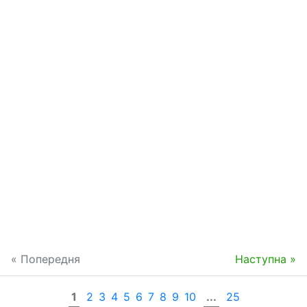
« Попередня
Наступна »
1
2
3
4
5
6
7
8
9
10
...
25