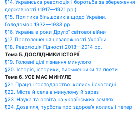
§14. Українська революція і боротьба за збереження
державності (1917—1921 рр.)
§15. Політика більшовиків щодо України.
Голодомор 1932—1933 рр.
§16. Україна в роки Другої світової війни
§17. Проголошення незалежності України
§18. Революція Гідності 2013—2014 рр.
Тема 5. ДОСЛІДНИКИ ІСТОРІЇ
§19. Головні цілі пізнання минулого
§20. Історія, історики, письменники та поети
Тема 6. УСЕ МАЄ МИНУЛЕ
§21. Праця і господарство: колись і сьогодні
§22. Міста й села в минулому й зараз
§23. Наука та освіта на українських землях
§24. Дозвілля, турбота про здоров’я колись і тепер