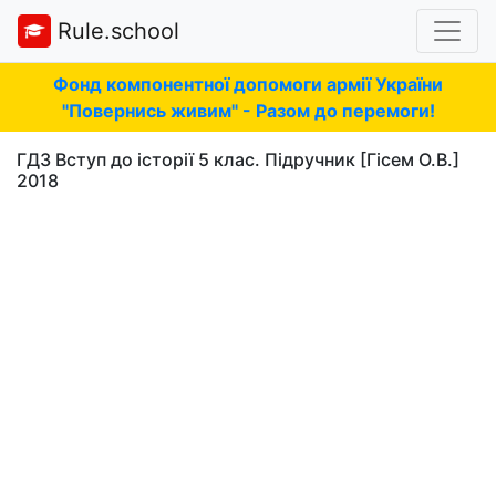
Rule.school
Фонд компонентної допомоги армії України
"Повернись живим" - Разом до перемоги!
ГДЗ Вступ до історії 5 клас. Підручник [Гісем О.В.]
2018