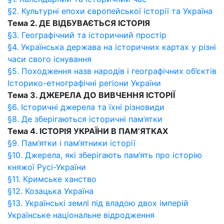
§2. Культурні епохи європейської історії та Україна
Тема 2. ДЕ ВІДБУВАЄТЬСЯ ІСТОРІЯ
§3. Географічний та історичний простір
§4. Українська держава на історичних картах у різні
часи свого існування
§5. Походження назв народів і географічних об’єктів
Історико-етнографічні регіони України
Тема 3. ДЖЕРЕЛА ДО ВИВЧЕННЯ ІСТОРІЇ
§6. Історичні джерела та їхні різновиди
§8. Де зберігаються історичні пам’ятки
Тема 4. ІСТОРІЯ УКРАЇНИ В ПАМ’ЯТКАХ
§9. Пам’ятки і пам’ятники історії
§10. Джерела, які зберігають пам’ять про історію
княжої Русі-України
§11. Кримське ханство
§12. Козацька Україна
§13. Українські землі під владою двох імперій
Українське національне відродження