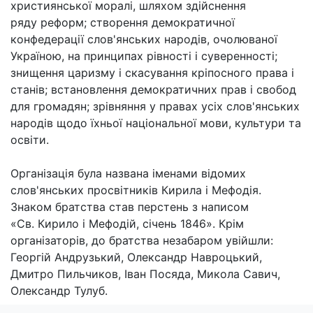
християнської моралі, шляхом здійснення
ряду реформ; створення демократичної
конфедерації слов'янських народів, очолюваної
Україною, на принципах рівності і суверенності;
знищення царизму і скасування кріпосного права і
станів; встановлення демократичних прав і свобод
для громадян; зрівняння у правах усіх слов'янських
народів щодо їхньої національної мови, культури та
освіти.
Організація була названа іменами відомих
слов'янських просвітників Кирила і Мефодія.
Знаком братства став перстень з написом
«Св. Кирило і Мефодій, січень 1846». Крім
організаторів, до братства незабаром увійшли:
Георгій Андрузький, Олександр Навроцький,
Дмитро Пильчиков, Іван Посяда, Микола Савич,
Олександр Тулуб.