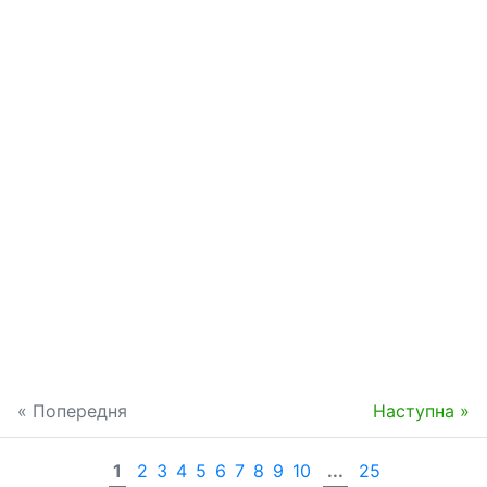
« Попередня
Наступна »
1
2
3
4
5
6
7
8
9
10
...
25