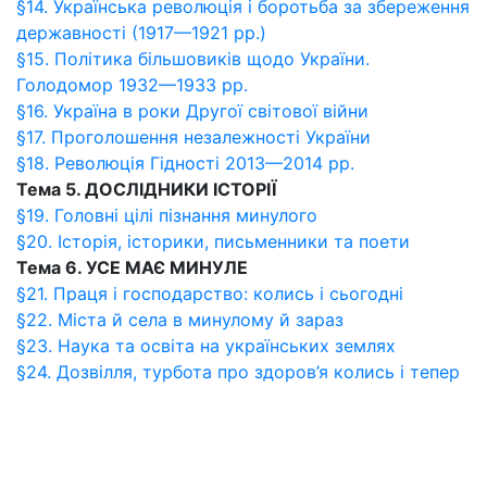
§14. Українська революція і боротьба за збереження
державності (1917—1921 рр.)
§15. Політика більшовиків щодо України.
Голодомор 1932—1933 рр.
§16. Україна в роки Другої світової війни
§17. Проголошення незалежності України
§18. Революція Гідності 2013—2014 рр.
Тема 5. ДОСЛІДНИКИ ІСТОРІЇ
§19. Головні цілі пізнання минулого
§20. Історія, історики, письменники та поети
Тема 6. УСЕ МАЄ МИНУЛЕ
§21. Праця і господарство: колись і сьогодні
§22. Міста й села в минулому й зараз
§23. Наука та освіта на українських землях
§24. Дозвілля, турбота про здоров’я колись і тепер