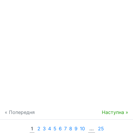
« Попередня
Наступна »
1
2
3
4
5
6
7
8
9
10
...
25