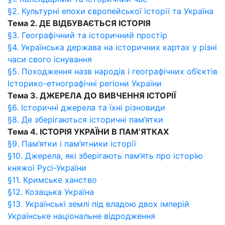
§2. Культурні епохи європейської історії та Україна
Тема 2. ДЕ ВІДБУВАЄТЬСЯ ІСТОРІЯ
§3. Географічний та історичний простір
§4. Українська держава на історичних картах у різні
часи свого існування
§5. Походження назв народів і географічних об’єктів
Історико-етнографічні регіони України
Тема 3. ДЖЕРЕЛА ДО ВИВЧЕННЯ ІСТОРІЇ
§6. Історичні джерела та їхні різновиди
§8. Де зберігаються історичні пам’ятки
Тема 4. ІСТОРІЯ УКРАЇНИ В ПАМ’ЯТКАХ
§9. Пам’ятки і пам’ятники історії
§10. Джерела, які зберігають пам’ять про історію
княжої Русі-України
§11. Кримське ханство
§12. Козацька Україна
§13. Українські землі під владою двох імперій
Українське національне відродження