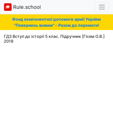
Rule.school
Фонд компонентної допомоги армії України
"Повернись живим" - Разом до перемоги!
ГДЗ Вступ до історії 5 клас. Підручник [Гісем О.В.]
2018