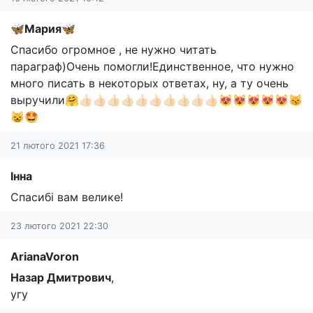
🦋Мария🦋
Спасибо огромное , не нужно читать
параграф)Очень помогли!Единственное, что нужно
много писать в некоторых ответах, ну, а ту очень
выручили🤗👍🏻👍🏻👍🏻👍🏻👍🏻👍🏻👍🏻👍🏻👍🏻👍🏻😻😻😻😻😻😽
😸🤩
21 лютого 2021 17:36
Інна
Спасибі вам велике!
23 лютого 2021 22:30
ArianaVoron
Назар Дмитрович
,
угу