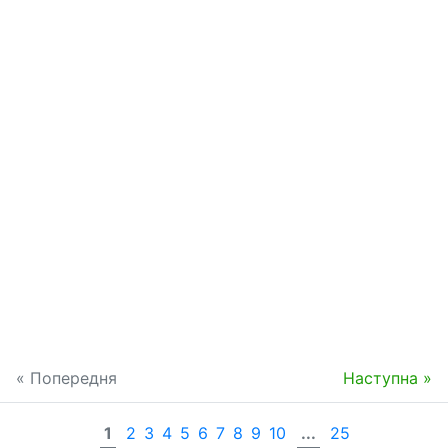
« Попередня
Наступна »
1
2
3
4
5
6
7
8
9
10
...
25