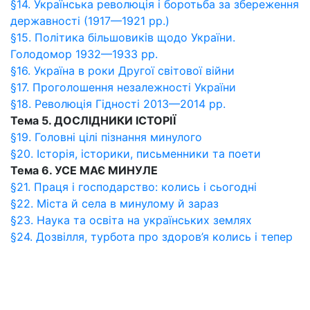
§14. Українська революція і боротьба за збереження
державності (1917—1921 рр.)
§15. Політика більшовиків щодо України.
Голодомор 1932—1933 рр.
§16. Україна в роки Другої світової війни
§17. Проголошення незалежності України
§18. Революція Гідності 2013—2014 рр.
Тема 5. ДОСЛІДНИКИ ІСТОРІЇ
§19. Головні цілі пізнання минулого
§20. Історія, історики, письменники та поети
Тема 6. УСЕ МАЄ МИНУЛЕ
§21. Праця і господарство: колись і сьогодні
§22. Міста й села в минулому й зараз
§23. Наука та освіта на українських землях
§24. Дозвілля, турбота про здоров’я колись і тепер