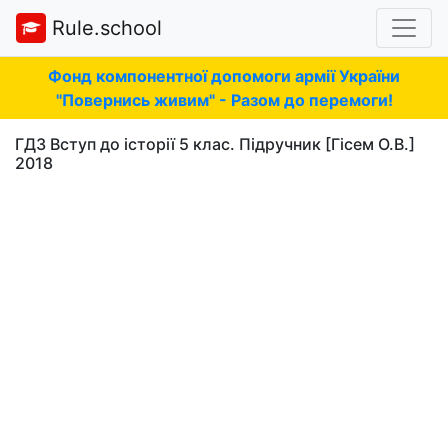
Rule.school
Фонд компонентної допомоги армії України
"Повернись живим" - Разом до перемоги!
ГДЗ Вступ до історії 5 клас. Підручник [Гісем О.В.]
2018