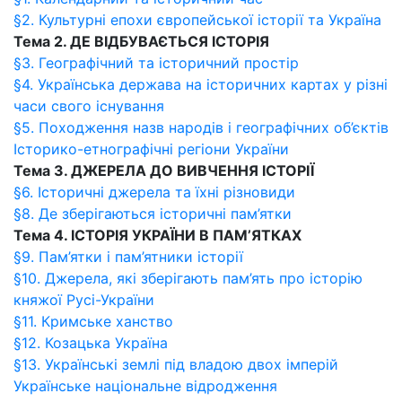
§2. Культурні епохи європейської історії та Україна
Тема 2. ДЕ ВІДБУВАЄТЬСЯ ІСТОРІЯ
§3. Географічний та історичний простір
§4. Українська держава на історичних картах у різні
часи свого існування
§5. Походження назв народів і географічних об’єктів
Історико-етнографічні регіони України
Тема 3. ДЖЕРЕЛА ДО ВИВЧЕННЯ ІСТОРІЇ
§6. Історичні джерела та їхні різновиди
§8. Де зберігаються історичні пам’ятки
Тема 4. ІСТОРІЯ УКРАЇНИ В ПАМ’ЯТКАХ
§9. Пам’ятки і пам’ятники історії
§10. Джерела, які зберігають пам’ять про історію
княжої Русі-України
§11. Кримське ханство
§12. Козацька Україна
§13. Українські землі під владою двох імперій
Українське національне відродження